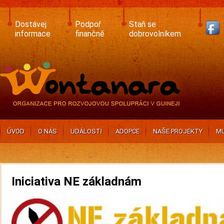
Skip
to
main
Dostávej
Podpoř
Staň se
content
informace
finančně
dobrovolníkem
ÚVOD
O NÁS
UDÁLOSTI
ADOPCE
NAŠE PROJEKTY
MU
Iniciativa NE základnám