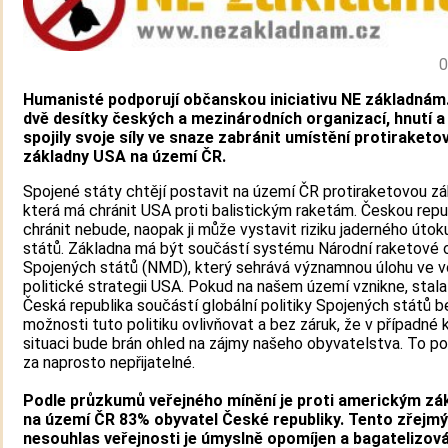
0
Humanisté podporují občanskou iniciativu NE základnám.
dvě desítky českých a mezinárodních organizací, hnutí a
spojily svoje síly ve snaze zabránit umístění protiraketo
základny USA na území ČR.
Spojené státy chtějí postavit na území ČR protiraketovou zá
která má chránit USA proti balistickým raketám. Českou repu
chránit nebude, naopak ji může vystavit riziku jaderného útoku
států. Základna má být součástí systému Národní raketové 
Spojených států (NMD), který sehrává významnou úlohu ve v
politické strategii USA. Pokud na našem území vznikne, stala
Česká republika součástí globální politiky Spojených států be
možnosti tuto politiku ovlivňovat a bez záruk, že v případné k
situaci bude brán ohled na zájmy našeho obyvatelstva. To 
za naprosto nepřijatelné.
Podle průzkumů veřejného mínění je proti americkým z
na území ČR 83% obyvatel České republiky. Tento zřejmý
nesouhlas veřejnosti je úmyslně opomíjen a bagatelizová