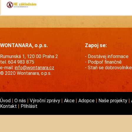
WONTANARA, o.p.s.
Zapoj se:
Rumunská 1, 120 00 Praha 2
Dostávej informace
tel. 604 983 875
Podpoř finančně
e-mail:
info@wontanara.cz
Staň se dobrovolník
© 2020 Wontanara, o.p.s.
Úvod
O nás
Výroční zprávy
Akce
Adopce
Naše projekty
Kontakt
Přihlásit