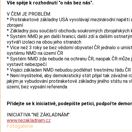
Vše spěje k rozhodnutí "o nás bez nás".
V ČEM JE PROBLÉM:
* Protiraketové základny USA vyvolávají mezinárodní napětí a
zbrojení
* Základny jsou součástí obchodu soukromých zbrojařských
* Systém NMD je jen další hranicí, další zdí a dalším ostnat
vytváří izolaci na obou jeho stranách
* Více než 3 roky se bez vědomí obyvatel ČR jednalo o umís
systému NMD na území ČR
* Systém NMD zde nebude na ochranu ČR, naopak ČR může 
vystavit nebezpečí
* Vojáci základen NMD nebudou podléhat trestnímu řádu ČR
* Není myslitelné, aby demokratický stát přijal tak závažné r
jakým je vybudování protiraketové základny jiného státu na v
území, bez vypsání referenda
Přidejte se k iniciativě, podepište petici, podpořte demon
INICIATIVA "NE ZÁKLADNÁM"
www.nezakladnam.cz
Fotogalerie