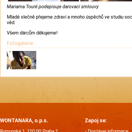
Mariama Touré podepisuje darovací smlouvy.
Mladé slečně přejeme zdraví a mnoho úspěchů ve studiu soc
věd.
Všem dárcům děkujeme!
Fotogalerie
WONTANARA, o.p.s.
Zapoj se:
Rumunská 1, 120 00 Praha 2
Dostávej informace