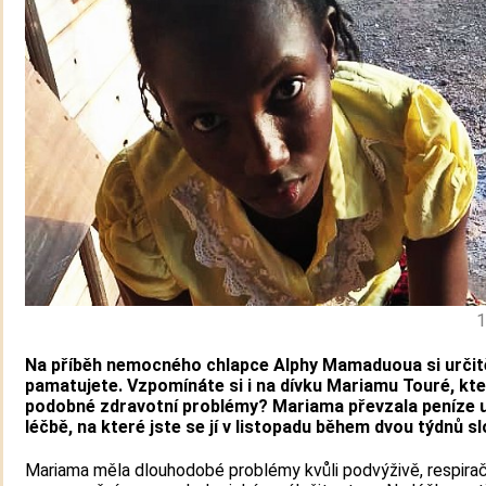
1
Na příběh nemocného chlapce Alphy Mamaduoua si určit
pamatujete. Vzpomínáte si i na dívku Mariamu Touré, kt
podobné zdravotní problémy? Mariama převzala peníze 
léčbě, na které jste se jí v listopadu během dvou týdnů slo
Mariama měla dlouhodobé problémy kvůli podvýživě, respira