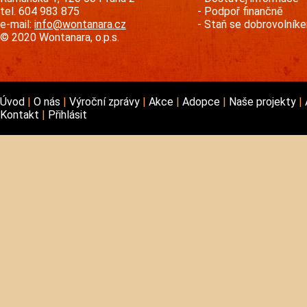
tel. 604 983 875
Podpoř finančně
e-mail:
info@wontanara.cz
Staň se dobrovolník
© 2020 Wontanara, o.p.s.
Úvod
O nás
Výroční zprávy
Akce
Adopce
Naše projekty
Kontakt
Přihlásit