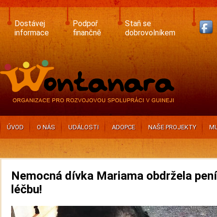
Skip
to
main
Dostávej
Podpoř
Staň se
content
informace
finančně
dobrovolníkem
ÚVOD
O NÁS
UDÁLOSTI
ADOPCE
NAŠE PROJEKTY
MU
Nemocná dívka Mariama obdržela pení
léčbu!