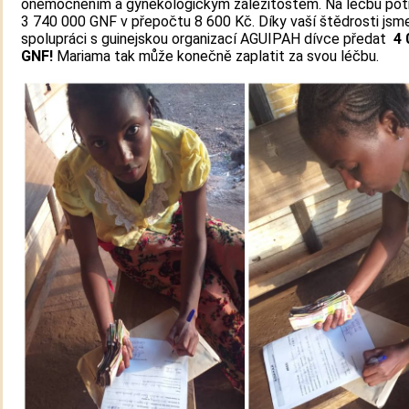
onemocněním a gynekologickým záležitostem. Na léčbu pot
3 740 000 GNF v přepočtu 8 600 Kč. Díky vaší štědrosti jsm
spolupráci s guinejskou organizací AGUIPAH dívce předat
4 
GNF!
Mariama tak může konečně zaplatit za svou léčbu.