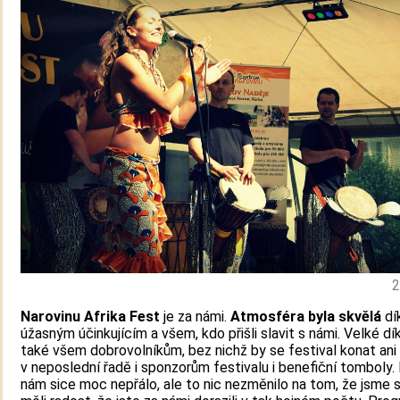
2
Narovinu Afrika Fest
je za námi.
Atmosféra byla skvělá
dí
úžasným účinkujícím a všem, kdo přišli slavit s námi. Velké dík
také všem dobrovolníkům, bez nichž by se festival konat ani
v neposlední řadě i sponzorům festivalu i benefiční tomboly.
nám sice moc nepřálo, ale to nic nezměnilo na tom, že jsme si 