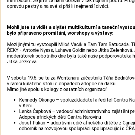
měli radost, že jste za námi dorazili v tak hojném počtu. Pro
opravdu pestrý a na své si přišli i nejmenší diváci.
Mohli jste tu vidět a slyšet multikulturní a taneční vystou
bylo připraveno promítání, worshopy a výstavy:
Mezi jinými tu vystoupili Miloš Vacík a Tam Tam Batucada, T
ŘEKY - Antonie Nyass, Luhawa Goldin nebo Jitka Zelenková.
moderátorek sobotního dne byla také naše podporovateka 
Jitka Ježková.
V sobotu 19.6. se tu za Wontanaru zúčastnila Táňa Bednářo
v rámci kulatého stolu o dopadech adopce na dálku.
Mimo jiné spolu s kolegy z ostatních organizací:
Kennedy Okongo – spoluzakladatel a ředitel Centra Na
v Keni
Lenka Čapková – vedoucí administrativního zajištění pr
Adopce afrických dětí Centra Narovinu
Josef Fukan – adoptivní rodič afrického dítěte z Guneji
odborník na rozvojovou spolupráci spolupracující s ČRA