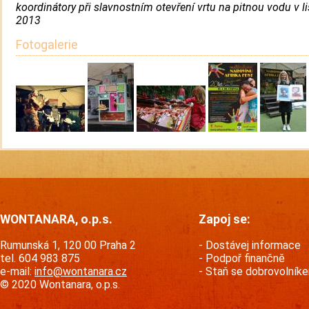
koordinátory při slavnostním otevření vrtu na pitnou vodu v l
2013
Fotogalerie
WONTANARA, o.p.s.
Zapoj se:
Rumunská 1, 120 00 Praha 2
Dostávej informace
tel. 604 983 875
Podpoř finančně
e-mail:
info@wontanara.cz
Staň se dobrovolník
© 2020 Wontanara, o.p.s.