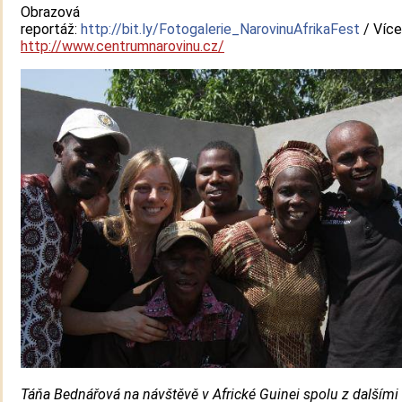
Obrazová
reportáž:
http://bit.ly/Fotogalerie_NarovinuAfrikaFest
/ Více
http://www.centrumnarovinu.cz/
Táňa Bednářová na návštěvě v Africké Guinei spolu z dalšími