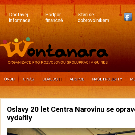
Skip
to
main
Dostávej
Podpoř
Staň se
content
informace
finančně
dobrovolníkem
ÚVOD
O NÁS
UDÁLOSTI
ADOPCE
NAŠE PROJEKTY
MU
Oslavy 20 let Centra Narovinu se opra
vydařily