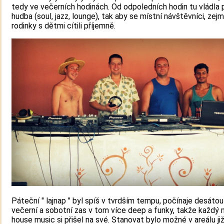
tedy ve večerních hodinách. Od odpoledních hodin tu vládla
hudba (soul, jazz, lounge), tak aby se místní návštěvníci, zej
rodinky s dětmi cítili příjemně.
Páteční " lajnap " byl spíš v tvrdším tempu, počínaje desáto
večerní a sobotní zas v tom více deep a funky, takže každý 
house music si přišel na své. Stanovat bylo možné v areálu ji