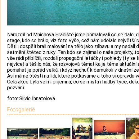
Narozdíl od Mnichova Hradiště jsme pomalovali co se dalo, 
stage, kde se hrálo, viz foto výše, což nám udělalo největší r
Děti i dospělí brali malování na tělo jako zábavu a my nedali 
setmění štětec z ruky. Ten kdo se zajímal o naše projekty, 
vše rádi přiblížili, rozdali propagační letáčky i pohledy (ty se lí
nejvíce) a těšilo nás, že rozvojová tématika je téma aktuální 
pomáhat je pořád velká, i když nechuť k čemukoli v dnešní ze
Asi máme štěstí na lidi, které potkáváme a toho si opravdu v
Celá akce byla velmi příjemná, co se místa i hudby týče, děk
pozvání.
foto: Silvie Ihnatolová
Fotogalerie