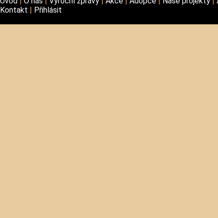
Úvod
O nás
Výroční zprávy
Akce
Adopce
Naše projekty
Kontakt
Přihlásit