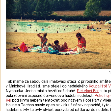
1
Tak máme za sebou další malovací štaci. Z přírodního amfite
v Mnichově Hradišti, jsme přejeli do nedalekého
Koupaliště V
Nymburka. Jedno místo hezčí než druhé.
Pekelnej Bar
si tu př
pokračování úspěšné červencové hudební události
Pekelnej
Rej
pod širým nebem tentokrát pod názvem Pool Party Všej
House a Techno music open air. Jak už název napovídá, tyto
hudební styly tu byly slyšet opravdu od pátku až do neděle, 