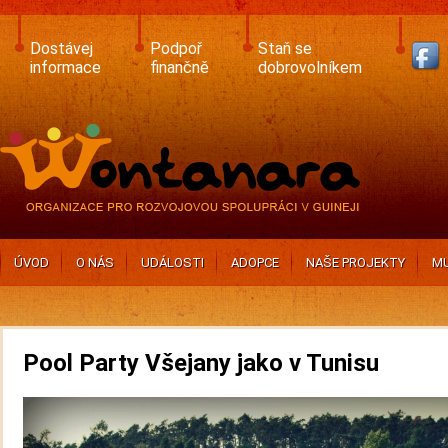
Skip
to
main
Dostávej
Podpoř
Staň se
content
informace
finančně
dobrovolníkem
ÚVOD
O NÁS
UDÁLOSTI
ADOPCE
NAŠE PROJEKTY
MU
Pool Party Všejany jako v Tunisu