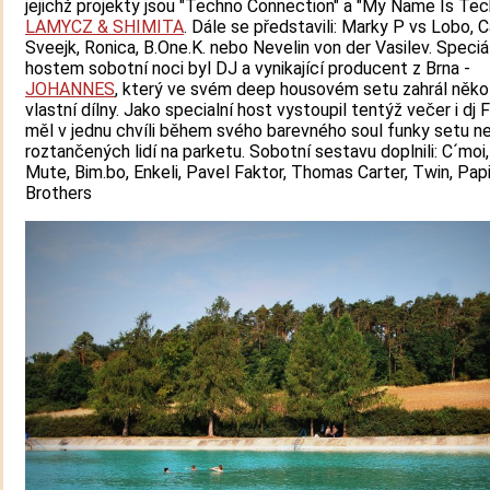
jejichž projekty jsou "Techno Connection" a "My Name Is Tec
LAMYCZ & SHIMITA
. Dále se představili: Marky P vs Lobo, C
Sveejk, Ronica, B.One.K. nebo Nevelin von der Vasilev. Speci
hostem sobotní noci byl DJ a vynikající producent z Brna -
JOHANNES
, který ve svém deep housovém setu zahrál někol
vlastní dílny. Jako specialní host vystoupil tentýž večer i dj
měl v jednu chvíli během svého barevného soul funky setu ne
roztančených lidí na parketu. Sobotní sestavu doplnili: C´moi
Mute, Bim.bo, Enkeli, Pavel Faktor, Thomas Carter, Twin, Pap
Brothers