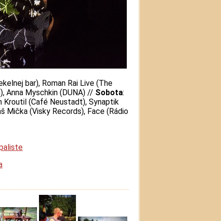
ekelnej bar), Roman Rai Live (The
), Anna Myschkin (DUNA) //
Sobota
:
 Kroutil (Café Neustadt), Synaptik
š Mička (Visky Records), Face (Rádio
aliste
a