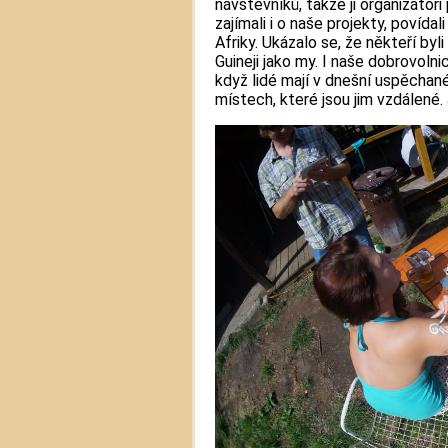
návštěvníků, takže ji organizátoři
zajímali i o naše projekty, povída
Afriky. Ukázalo se, že někteří by
Guineji jako my. I naše dobrovolni
když lidé mají v dnešní uspěcha
místech, které jsou jim vzdálené.