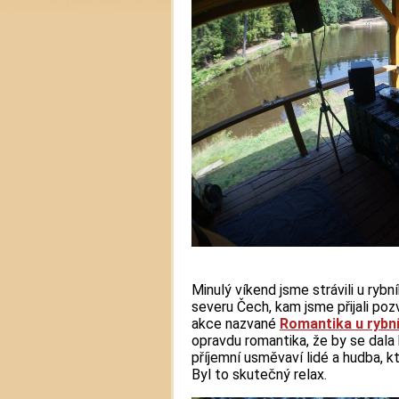
Minulý víkend jsme strávili u rybn
severu Čech, kam jsme přijali poz
akce nazvané
Romantika u rybn
opravdu romantika, že by se dala k
příjemní usměvaví lidé a hudba, k
Byl to skutečný relax.