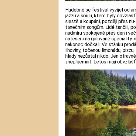
Hudebně se festival vyvíjel od a
jazzu a soulu, které byly obvzláš
siestě a koupání, později přes n
tanečním songům. Lidé tančili, pov
nadmíru spokojeně přes den i več
natěšení na grilované speciality, 
nakonec dočkali. Ve stánku prodáv
lihoviny, točenou limonádu, pizzu,
hlady nezůstal nikdo. Jen otravn
znepříjemnit. Letos mají obvzláš