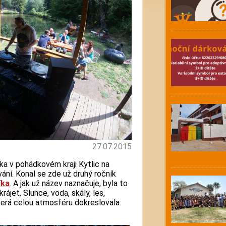
27.07.2015
íka v pohádkovém kraji Kytlic na
vání. Konal se zde už druhý ročník
íka
. A jak už název naznačuje, byla to
rájet. Slunce, voda, skály, les,
terá celou atmosféru dokreslovala.