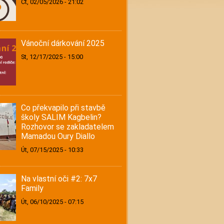
Čt, 02/05/2026 - 21:02
Vánoční dárkování 2025
St, 12/17/2025 - 15:00
Co překvapilo při stavbě
školy SALIM Kagbelin?
Rozhovor se zakladatelem
Mamadou Oury Diallo
Út, 07/15/2025 - 10:33
Na vlastní oči #2: 7x7
Family
Út, 06/10/2025 - 07:15