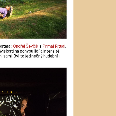
ostaral:
Ondřej Ševčík
s
Primal Ritual
.
islosti na pohybu lidí a intenzitě
ni sami. Byl to jedinečný hudební i