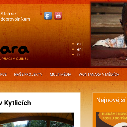
Staň se
dobrovolníkem
cs
en
fr
PCE
NAŠE PROJEKTY
MULTIMÉDIA
WONTANARA V MÉDIÍCH
Nejnovější
 Kytlicích