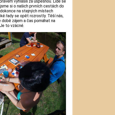
 právem vyhlásili za úspešnou. Lidé se
li jsme si o našich prvních cestách do
li dokonce na stejných místech
cké řady se opět rozrostly. Těší nás,
né době zájem a čas pomáhat na
 Je to vzácné.