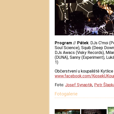
Program
//
Pátek
: DJs C'moi (P
Soul Science), Squib (Deep Down
DJs Awacs (Visky Records), Milan
(DUNA), Sanny (Experiment), Luká
1)
Občerstvení u koupaliště Kytlice
www.facebook.com/KiosekUKoup
Foto:
Josef Synaptik
,
Petr Šlapk
Fotogalerie