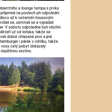
mbientního a lounge tempa s prvky
ť příjemné na poslech při odpolední
u-disco až k večerním housovým
ídali se, usmívali se a vypadali
er. V sobotu odpoledne byli všichni
někteří už od loňska, takže se
ali dobré chlazené pivo a jiné
 hamburger i párek v rohlíku, takže
é vosy celý pobyt dokázaly
ť úspěšnou sezónu.