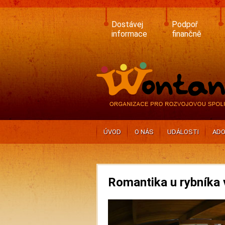
Skip
to
main
Dostávej
Podpoř
content
informace
finančně
ÚVOD
O NÁS
UDÁLOSTI
ADO
Romantika u rybníka v