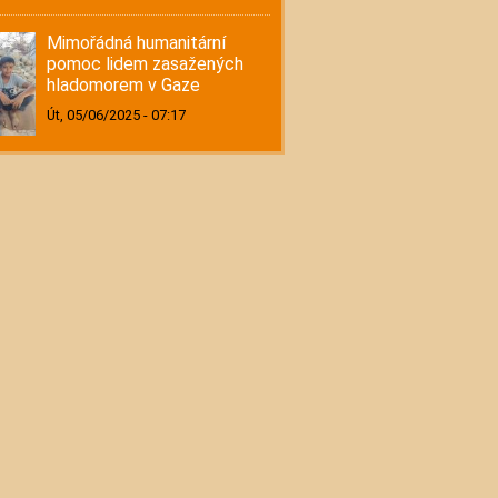
Mimořádná humanitární
pomoc lidem zasažených
hladomorem v Gaze
Út, 05/06/2025 - 07:17