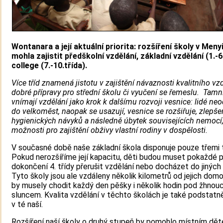
Wontanara a její aktuální priorita: rozšíření školy v Menyi
mohla zajistit předškolní vzdělání, základní vzdělání (1.-6
college (7.-10.třída).
Více tříd znamená jistotu v zajištění návaznosti kvalitního vz
dobré přípravy pro střední školu či vyučení se řemeslu. Tamní
vnímají vzdělání jako krok k dalšímu rozvoji vesnice: lidé ne
do velkoměst, naopak se usazují, vesnice se rozšiřuje, zlepše
hygienických návyků a následně úbytek souvisejících nemocí, 
možnosti pro zajištění obživy vlastní rodiny v dospělosti.
V současné době naše základní škola disponuje pouze třemi t
Pokud nerozšíříme její kapacitu, děti budou muset pokaždé 
dokončení 4. třídy přerušit vzdělání nebo docházet do jiných 
Tyto školy jsou ale vzdáleny několik kilometrů od jejich domo
by musely chodit každý den pěšky i několik hodin pod žhnou
sluncem. Kvalita vzdělání v těchto školách je také podstatně
v té naší.
Rozšíření naší školy o druhý stupeň by pomohlo místním dě