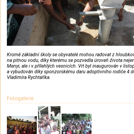
Kromě základní školy se obyvatelé mohou radovat z hloubko
na pitnou vodu, díky kterému se pozvedla úroveň života neje
Menyi, ale i v přílehlých vesnicích. Vrt byl inaugurován v lis
a vybudován díky sponzorskému daru adoptivního rodiče 4 d
Vladimíra Rychtaříka.
Fotogalerie