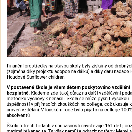
Finanční prostředky na stavbu školy byly získány od drobnýc
(zejména díky projektu adopce na dálku) a díky daru nadace 
Houdové Sunflower children.
V postavené škole je všem dětem poskytováno
vzdělání
bezplatně.
Klademe zde také důraz na další vzdělávání ped
metodiku výchovy k nenásilí. Škola se může pyšnit vysokou
úspěšností v přijímacích zkouškách na college, což ukazuje k
úroveň vzdělání. V loňském roce bylo přijato na college 100
absolventů.
Školu o třech třídách v současnosti navštěvuje 161 dětí, což j
maximální kapacita. Ta však nemůže odrazit potřeby Menyi a