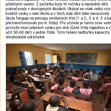
přilehlých vesnic. Z počátku byly tři ročníky a následně děti
pokračovaly v dostupných školách. Ukázal se však velký rozd
kvalitě výuky v naší škole a v těch, kde děti dále navazovaly.
škola funguje na principu smíšených tříd (1. a 2., 3. a 4., 5. a k
přetransformován pro 6. třídu). Pro učitele je tento stav velm
protože musí připravit výuku pro dvě různé třídy najednou a 
učit 50-60 dětí v jedné třídě. Toto řešení nadbytku kapacity 
dlouhodobě udržitelné.