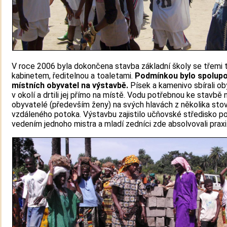
V roce 2006 byla dokončena stavba základní školy se třemi t
kabinetem, ředitelnou a toaletami.
Podmínkou bylo spolupod
místních obyvatel na výstavbě.
Písek a kamenivo sbírali o
v okolí a drtili jej přímo na místě. Vodu potřebnou ke stavbě n
obyvatelé (především ženy) na svých hlavách z několika sto
vzdáleného potoka. Výstavbu zajistilo učňovské středisko p
vedením jednoho mistra a mladí zedníci zde absolvovali praxi