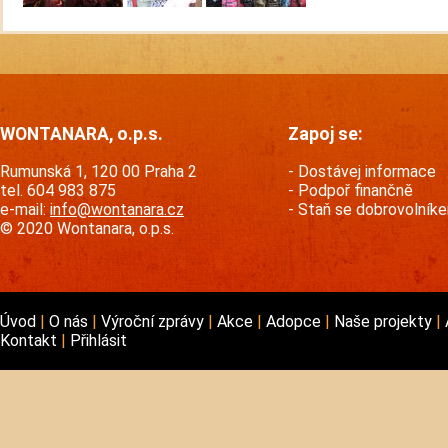
WONTANARA, o.p.s.
Zapoj se:
Rumunská 1, 120 00 Praha 2
Dostávej informace
tel. 604 983 875
Podpoř finančně
e-mail:
info@wontanara.cz
Staň se dobrovolník
© 2020 Wontanara, o.p.s.
Úvod
O nás
Výroční zprávy
Akce
Adopce
Naše projekty
Kontakt
Přihlásit