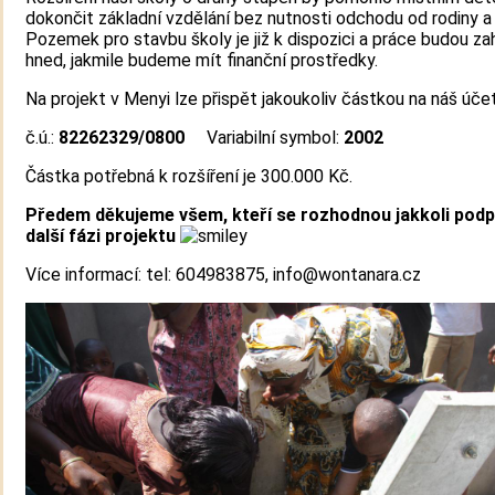
dokončit základní vzdělání bez nutnosti odchodu od rodiny a
Pozemek pro stavbu školy je již k dispozici a práce budou za
hned, jakmile budeme mít finanční prostředky.
Na projekt v Menyi lze přispět jakoukoliv částkou na náš účet
č.ú.:
82262329/0800
Variabilní symbol:
2002
Částka potřebná k rozšíření je 300.000 Kč.
Předem děkujeme všem, kteří se rozhodnou jakkoli podp
další fázi projektu
Více informací: tel: 604983875, info@wontanara.cz