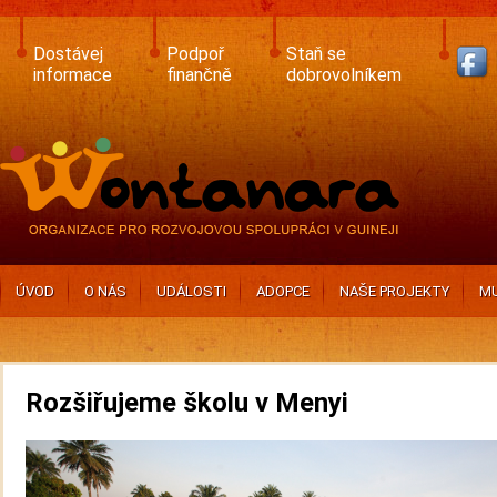
Skip
to
main
Dostávej
Podpoř
Staň se
content
informace
finančně
dobrovolníkem
ÚVOD
O NÁS
UDÁLOSTI
ADOPCE
NAŠE PROJEKTY
MU
Rozšiřujeme školu v Menyi