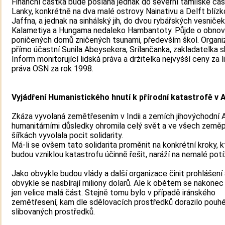
Finanční částka bude poslána jednak do severní tamilské část
Lanky, konkrétně na dva malé ostrovy Nainativu a Delft blíz
Jaffna, a jednak na sinhálský jih, do dvou rybářských vesniček
Kalametiya a Hungama nedaleko Hambantoty. Půjde o obno
poničených domů zničených tsunami, především škol. Organi
přímo účastní Sunila Abeysekera, Srílančanka, zakladatelka s
Inform monitorující lidská práva a držitelka nejvyšší ceny za l
práva OSN za rok 1998.
Vyjádření Humanistického hnutí k přírodní katastrofě v A
Zkáza vyvolaná zemětřesením v Indii a zemích jihovýchodní 
humanitárními důsledky ohromila celý svět a ve všech země
šířkách vyvolala pocit solidarity.
Má-li se ovšem tato solidarita proměnit na konkrétní kroky, 
budou vzniklou katastrofu účinně řešit, naráží na nemalé potí
Jako obvykle budou vlády a další organizace činit prohlášení 
obvykle se nasbírají miliony dolarů. Ale k obětem se nakone
jen velice malá část. Stejně tomu bylo v případě iránského
zemětřesení, kam dle sdělovacích prostředků dorazilo pouh
slibovaných prostředků.