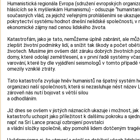
Humanistická regionála Evropa (sdružení evropských organiz
hlásících se k myšlenkám Humanismu) - odsuzuje “humanitar
současných vlád, za jejichž veřejnými prohlášeními se ukazuje
pokrytectví systému hodnot dnešní nelidské společnosti, v 
ekonomické zájmy nad cenou lidského života.
Katastrofám, jako je tato, nemůžeme úplně zabránit, ale mů
zlepšit životní podmínky lidí, a snížit tak škody a počet obět
životech. Musíme jim ovšem dát záruku dobrých životních p
domy, které odolají zemětřesení, a v první řadě systémy vč
varování, které by dle vyjádření seismologů v tomto případě
omezily vzniklé ztráty.
Tato katastrofa zvyšuje hněv humanistů na špatný systém h
organizaci naší společnosti, která si nezasluhuje nést název L
zároveň nás nutí bojovat s větší silou
a odhodláním.
Již dnes se ovšem v jistých náznacích ukazuje i možnost, jak
katastrofu uchopit jako příležitost k dalšímu pokroku a sjedn
např. na Srí Lance pracují ozbrojení povstalci
a vládní složky společně, aby pomohli lidem dotčeným tragéd