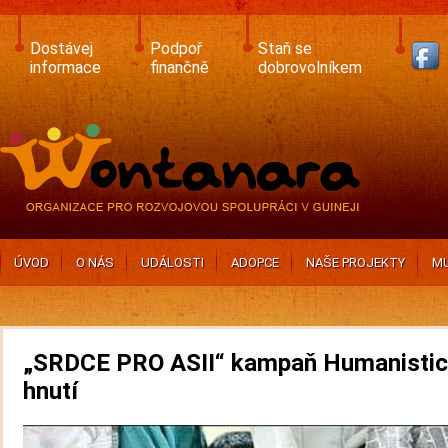
Skip
to
main
Dostávej
Podpoř
Staň se
content
informace
finančně
dobrovolníkem
ÚVOD
O NÁS
UDÁLOSTI
ADOPCE
NAŠE PROJEKTY
MU
„SRDCE PRO ASII“ kampaň Humanisti
hnutí