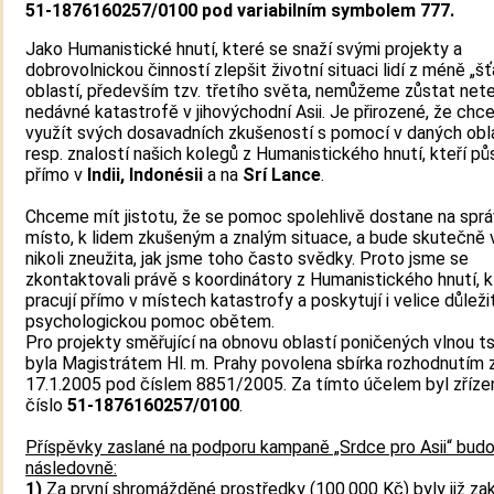
51-1876160257/0100 pod variabilním symbolem 777.
Jako Humanistické hnutí, které se snaží svými projekty a
dobrovolnickou činností zlepšit životní situaci lidí z méně „š
oblastí, především tzv. třetího světa, nemůžeme zůstat nete
nedávné katastrofě v jihovýchodní Asii. Je přirozené, že ch
využít svých dosavadních zkušeností s pomocí v daných obl
resp. znalostí našich kolegů z Humanistického hnutí, kteří pů
přímo v
Indii, Indonésii
a na
Srí Lance
.
Chceme mít jistotu, že se pomoc spolehlivě dostane na spr
místo, k lidem zkušeným a znalým situace, a bude skutečně v
nikoli zneužita, jak jsme toho často svědky. Proto jsme se
zkontaktovali právě s koordinátory z Humanistického hnutí, k
pracují přímo v místech katastrofy a poskytují i velice důleži
psychologickou pomoc obětem.
Pro projekty směřující na obnovu oblastí poničených vlnou t
byla Magistrátem Hl. m. Prahy povolena sbírka rozhodnutím 
17.1.2005 pod číslem 8851/2005. Za tímto účelem byl zříze
číslo
51-1876160257/0100
.
Příspěvky zaslané na podporu kampaně „Srdce pro Asii“ budo
následovně:
1)
Za první shromážděné prostředky (100.000 Kč) byly již z