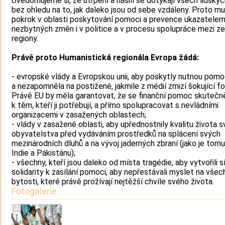
Uvědomujeme si, že utrpení a násilí se dotýkají všech lidský
bez ohledu na to, jak daleko jsou od sebe vzdáleny. Proto mu
pokrok v oblasti poskytování pomoci a prevence ukazatele
nezbytných změn i v politice a v procesu spolupráce mezi z
regiony.
Právě proto Humanistická regionála Evropa žádá:
- evropské vlády a Evropskou unii, aby poskytly nutnou pomo
a nezapomněla na postižené, jakmile z médií zmizí šokující fo
Právě EU by měla garantovat, že se finanční pomoc skutečn
k těm, kteří ji potřebují, a přímo spolupracovat s nevládními
organizacemi v zasažených oblastech;
- vlády v zasažené oblasti, aby upřednostnily kvalitu života 
obyvatelstva před vydáváním prostředků na splácení svých
mezinárodních dluhů a na vývoj jaderných zbraní (jako je tomu
Indie a Pákistánu);
- všechny, kteří jsou daleko od místa tragédie, aby vytvořili s
solidarity k zasílání pomoci, aby nepřestávali myslet na všec
bytosti, které právě prožívají nejtěžší chvíle svého života.
Fotogalerie