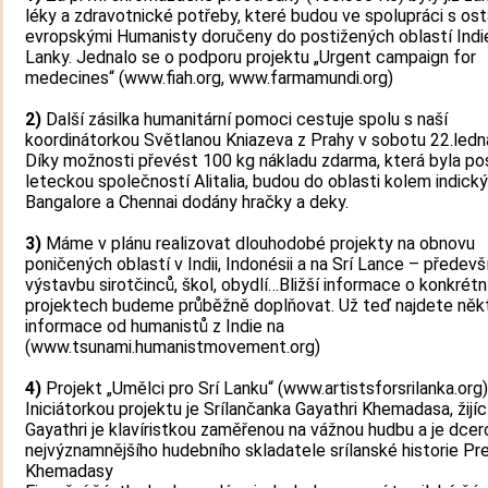
léky a zdravotnické potřeby, které budou ve spolupráci s ost
evropskými Humanisty doručeny do postižených oblastí Indie
Lanky. Jednalo se o podporu projektu „Urgent campaign for
medecines“ (www.fiah.org, www.farmamundi.org)
2)
Další zásilka humanitární pomoci cestuje spolu s naší
koordinátorkou Světlanou Kniazeva z Prahy v sobotu 22.ledn
Díky možnosti převést 100 kg nákladu zdarma, která byla p
leteckou společností Alitalia, budou do oblasti kolem indic
Bangalore a Chennai dodány hračky a deky.
3)
Máme v plánu realizovat dlouhodobé projekty na obnovu
poničených oblastí v Indii, Indonésii a na Srí Lance – předev
výstavbu sirotčinců, škol, obydlí…Bližší informace o konkrétn
projektech budeme průběžně doplňovat. Už teď najdete něk
informace od humanistů z Indie na
(www.tsunami.humanistmovement.org)
4)
Projekt „Umělci pro Srí Lanku“ (www.artistsforsrilanka.org)
Iniciátorkou projektu je Srílančanka Gayathri Khemadasa, žijíc
Gayathri je klavíristkou zaměřenou na vážnou hudbu a je dcer
nejvýznamnějšího hudebního skladatele srílanské historie Pre
Khemadasy