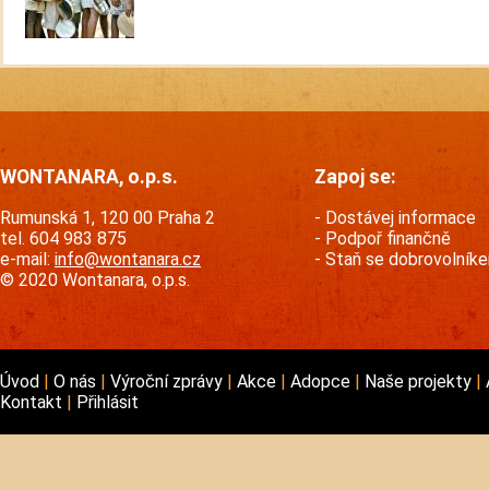
WONTANARA, o.p.s.
Zapoj se:
Rumunská 1, 120 00 Praha 2
Dostávej informace
tel. 604 983 875
Podpoř finančně
e-mail:
info@wontanara.cz
Staň se dobrovolník
© 2020 Wontanara, o.p.s.
Úvod
O nás
Výroční zprávy
Akce
Adopce
Naše projekty
Kontakt
Přihlásit