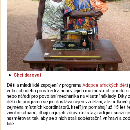
►
Chci darovat
Děti a mladí lidé zapojení v programu
Adopce afrických dětí
velmi chudého prostředí a není v jejich možnostech pořídit si 
nebo nářadí pro povolání mechanika na vlastní náklady. Díky 
dětí do programu se jim dostává nejen vzdělání, ale celkové
zejména místních koordinátorů, kteří jim pomáhají už 15 let ř
životní situace, dbají na jejich zdravotní stav, radí jim, snaží se
nasměrovat tak, aby se z nich stali soběstační, vnímaví a z
lidé