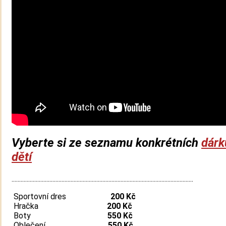
Vyberte si ze seznamu konkrétních
dárk
dětí
........................................................................................................................
Sportovní dres
200
Kč
Hračka
200 Kč
Boty
550 Kč
Oblečení
550 Kč