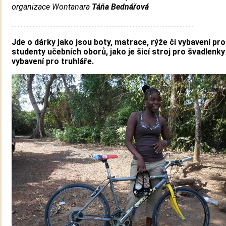
organizace Wontanara
Táňa Bednářová
........................................................................................................................
Jde o dárky jako jsou boty, matrace, rýže či vybavení pro
studenty učebních oborů, jako je šicí stroj pro švadlenk
vybavení pro truhláře.