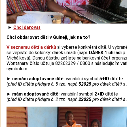
►
Chci darovat
Chci obdarovat děti v Guineji, jak na to?
V seznamu dětí a dárků
si vyberte konkrétní dítě. U vybran
se vepište do kolonky: dárek uhradí (např.
DÁREK 1 uhradí
p.
Michálková). Danou částku zašlete na bankovní účet organi
Wontanara: číslo účtu je 82262329 / 0800 s následujícím var
symbolem:
►
nemám adoptované dítě:
variabilní symbol
5+ID
dítěte
(před ID dítěte přidejte č. 5 tzn. např.
52025
pro dárek dítěti s
►
mám adoptované dítě:
variabilní symbol
2+ID
dítěte
(před ID dítěte přidejte č. 2 tzn. např.
22025
pro dárek dítěti s