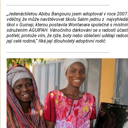
........................................................................................................................
„Jedenáctiletou Abibu Bangouru jsem adoptoval v roce 2007
vděčný, že může navštěvovat školu Salim jednu z nejvyhledá
škol v Guineji, kterou postavila Wontanara společně s místní
sdružením AGUIPAH. Vánočního dárkování se s radostí účas
potřetí, protože vím, že rýže, boty nebo oblečení udělají rados
její celé rodině,“ říká její dlouholetý adoptivní rodič
........................................................................................................................