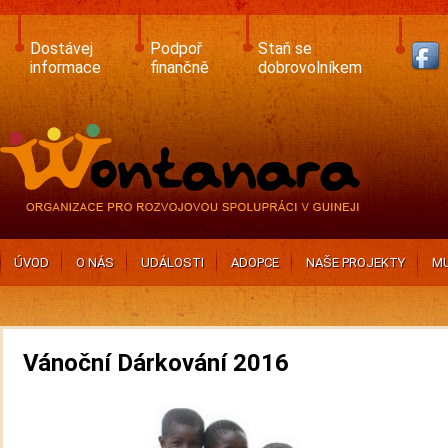
Skip
to
main
Dostávej
Podpoř
Staň se
content
informace
finančně
dobrovolníkem
ÚVOD
O NÁS
UDÁLOSTI
ADOPCE
NAŠE PROJEKTY
MU
Vánoční Dárkování 2016