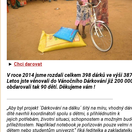
►
Chci darovat
V roce 2014 jsme rozdali celkem 398 dárků ve výši 387
Letos jste věnovali do Vánočního Dárkování již 200 000
obdarovali tak 90 dětí. Děkujeme vám !
........................................................................................................................
„
Aby byl projekt ´Dárkování na dálku´ šitý na míru, vhodný dár
dítě navrhli koordinátoři spolu s dětmi, s přihlédnutím k
jejich potřebám, životní situaci, schopnostem a možným bu
příležitostem. Například notebook je pořizován pouze velmi
dětem nebo studentům univerzit,“ říká ředitelka a zakladatelk