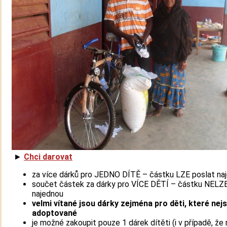
►
Chci darovat
za více dárků pro JEDNO DÍTĚ – částku LZE poslat na
součet částek za dárky pro VÍCE DĚTÍ – částku NELZE
najednou
velmi vítané jsou dárky
zejména pro děti, které nej
adoptované
je možné zakoupit pouze 1 dárek dítěti (i v případě, že