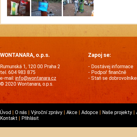
WONTANARA, o.p.s.
Zapoj se:
Rumunská 1, 120 00 Praha 2
Dostávej informace
tel. 604 983 875
Podpoř finančně
e-mail:
info@wontanara.cz
Staň se dobrovolník
© 2020 Wontanara, o.p.s.
Úvod
O nás
Výroční zprávy
Akce
Adopce
Naše projekty
Kontakt
Přihlásit