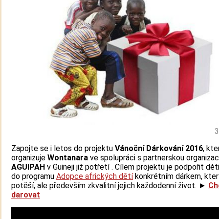
3
Zapojte se i letos do projektu
Vánoční Dárkování 2016
, kte
organizuje
Wontanara
ve spolupráci s partnerskou organizac
AGUIPAH
v Guineji již potřetí . Cílem projektu je podpořit dě
do programu
Adopce afrických dětí
konkrétním dárkem, kter
potěší, ale především zkvalitní jejich každodenní život. ►
Ch
darovat