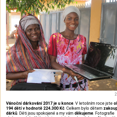
2
Vánoční dárkování 2017 je u konce
. V letošním roce jste
o
194 dětí
v hodnotě 224.300 Kč
. Celkem bylo dětem
zakou
dárků
. Děti jsou spokojené a my vám
děkujeme
. Fotografie