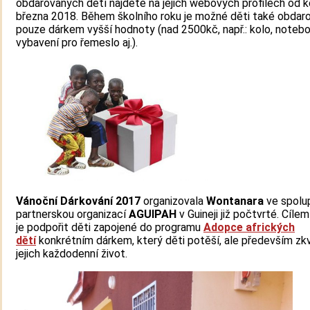
obdarovaných dětí najdete na jejich webových profilech od 
března 2018. Během školního roku je možné děti také obdaro
pouze dárkem vyšší hodnoty (nad 2500kč, např.: kolo, notebo
vybavení pro řemeslo aj.).
Vánoční Dárkování 2017
organizovala
Wontanara
ve spolup
partnerskou organizací
AGUIPAH
v Guineji již počtvrté. Cíle
je podpořit děti zapojené do programu
Adopce afrických
dětí
konkrétním dárkem, který děti potěší, ale především zkv
jejich každodenní život.