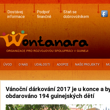
Skip
to
main
Dostávej
Podpoř
Staň se
content
informace
finančně
dobrovolníkem
ÚVOD
O NÁS
UDÁLOSTI
ADOPCE
NAŠE PROJEKTY
MU
Vánoční dárkování 2017 je u konce a b
obdarováno 194 guinejských dětí