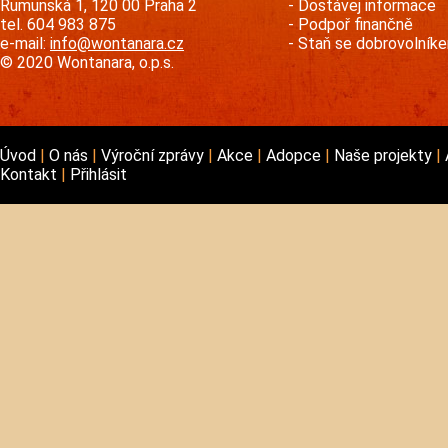
Rumunská 1, 120 00 Praha 2
Dostávej informace
tel. 604 983 875
Podpoř finančně
e-mail:
info@wontanara.cz
Staň se dobrovolník
© 2020 Wontanara, o.p.s.
Úvod
O nás
Výroční zprávy
Akce
Adopce
Naše projekty
Kontakt
Přihlásit