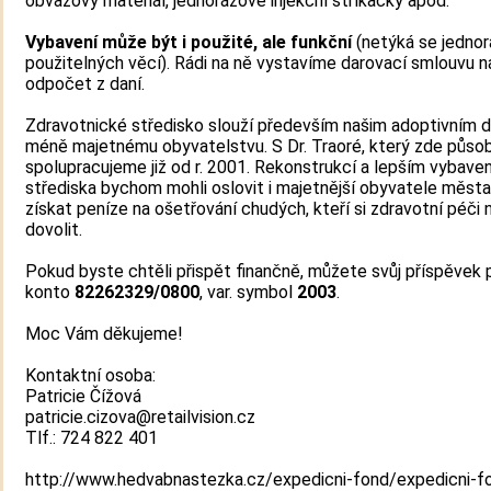
obvazový materiál, jednorázové injekční stříkačky apod.
Vybavení může být i použité, ale funkční
(netýká se jedno
použitelných věcí). Rádi na ně vystavíme darovací smlouvu n
odpočet z daní.
Zdravotnické středisko slouží především našim adoptivním 
méně majetnému obyvatelstvu. S Dr. Traoré, který zde působ
spolupracujeme již od r. 2001. Rekonstrukcí a lepším vybave
střediska bychom mohli oslovit i majetnější obyvatele města
získat peníze na ošetřování chudých, kteří si zdravotní péč
dovolit.
Pokud byste chtěli přispět finančně, můžete svůj příspěvek 
konto
82262329/0800
, var. symbol
2003
.
Moc Vám děkujeme!
Kontaktní osoba:
Patricie Čížová
patricie.cizova@retailvision.cz
Tlf.: 724 822 401
http://www.hedvabnastezka.cz/expedicni-fond/expedicni-f