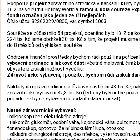
Podpořte
projekt
zdravotního střediska v Kankanu, který by
16.2. na veletrhu Holiday World
v rámci 3. kola soutěže Ex
fondu označen jako jeden ze tří nejlepších
.
Číslo účtu: 82262329/0800, var. symbol 2003
Soutěže se zúčastnilo 54 projektů, oceněno bylo 13. Z celk
224 tis. Kč jsme obdrželi 30 tis. Kč s tím, že projekt musíme 
do 8 měsíců od vyhlášení soutěže.
Obdržené finanční prostředky bychom rádi použili na pořízen
vybavení ordinace a lůžkové části
včetně malování, čímž b
obyvatelé získali možnost výdělku.
Zdravotnické vybavení, i použité, bychom rádi získali da
Náklady na úpravu ordinace a lůžkové části činí 43 tis. Kč, ná
zdravotnické vybavení 42,3 tis. Kč (tyto by byly nutné pouze
případě, že by se vybavení nepodařilo darem získat).
Nutné zdravotnické vybavení:
· mikroskop (bez elektrického zdroje)
· tlakoměr, glukoměr, osobní váha, kojenecká váha, pulzometr,
fonendoskop, optotyp, čelní binokulární lupa, otoskop
· základní chirurgické nástroje, dezinfekce, vyšetřovací rukav