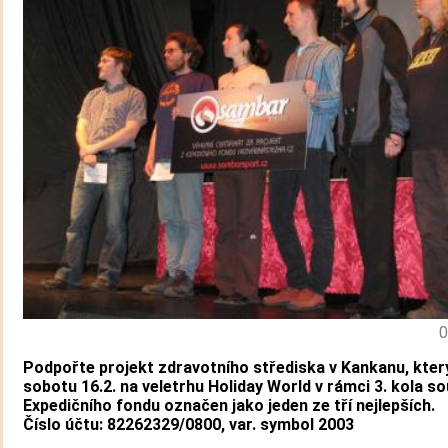
0
Podpořte
projekt
zdravotního střediska v Kankanu, který
sobotu 16.2. na veletrhu Holiday World
v rámci 3. kola s
Expedičního fondu označen jako jeden ze tří nejlepších
.
Číslo účtu: 82262329/0800, var. symbol 2003