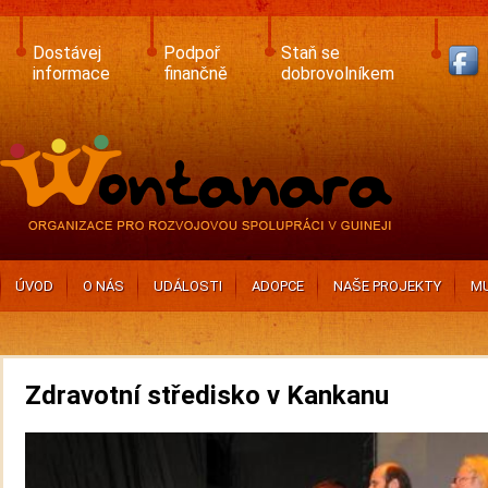
Skip
to
main
Dostávej
Podpoř
Staň se
content
informace
finančně
dobrovolníkem
ÚVOD
O NÁS
UDÁLOSTI
ADOPCE
NAŠE PROJEKTY
MU
Zdravotní středisko v Kankanu