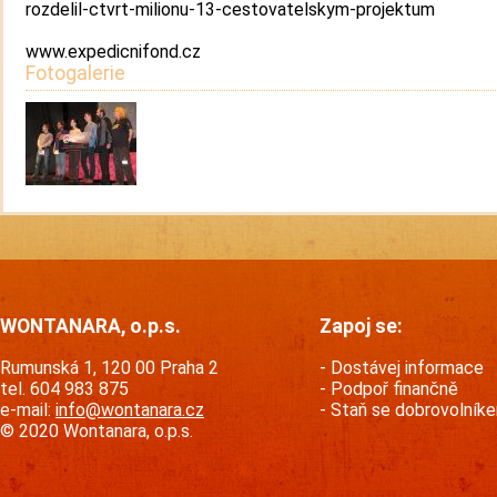
rozdelil-ctvrt-milionu-13-cestovatelskym-projektum
www.expedicnifond.cz
Fotogalerie
WONTANARA, o.p.s.
Zapoj se:
Rumunská 1, 120 00 Praha 2
Dostávej informace
tel. 604 983 875
Podpoř finančně
e-mail:
info@wontanara.cz
Staň se dobrovolník
© 2020 Wontanara, o.p.s.