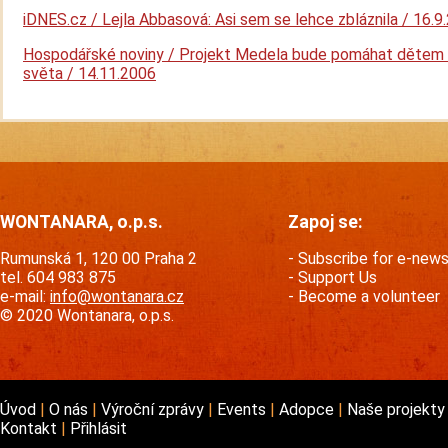
iDNES.cz / Lejla Abbasová: Asi sem se lehce zbláznila / 16.9
Hospodářské noviny / Projekt Medela bude pomáhat dětem
světa / 14.11.2006
WONTANARA, o.p.s.
Zapoj se:
Rumunská 1, 120 00 Praha 2
Subscribe for e-new
tel. 604 983 875
Support Us
e-mail:
info@wontanara.cz
Become a volunteer
© 2020 Wontanara, o.p.s.
Úvod
O nás
Výroční zprávy
Events
Adopce
Naše projekt
Kontakt
Přihlásit