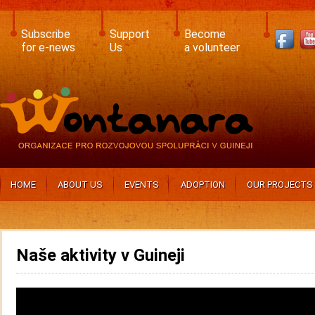
Skip
to
main
Subscribe
Support
Become
content
for e-news
Us
a volunteer
HOME
ABOUT US
EVENTS
ADOPTION
OUR PROJECTS
Naše aktivity v Guineji