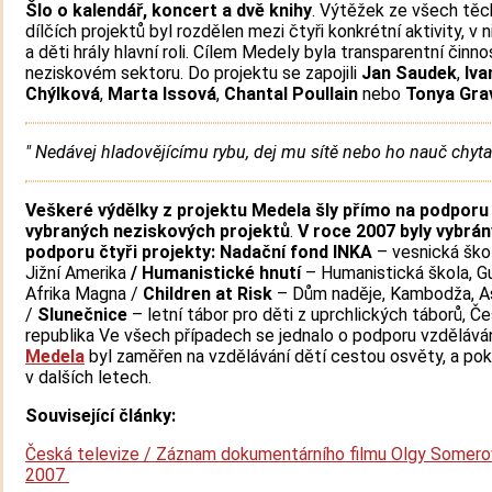
Šlo o kalendář, koncert a dvě knihy
. Výtěžek ze všech těc
dílčích projektů byl rozdělen mezi čtyři konkrétní aktivity, v 
a děti hrály hlavní roli. Cílem Medely byla transparentní činno
neziskovém sektoru. Do projektu se zapojili
Jan Saudek
,
Iva
Chýlková
,
Marta Issová
,
Chantal Poullain
nebo
Tonya Gra
" Nedávej hladovějícímu rybu, dej mu sítě nebo ho nauč chyta
Veškeré výdělky z projektu Medela šly přímo na podporu
vybraných neziskových projektů
.
V roce 2007 byly vybrán
podporu čtyři projekty: Nadační fond INKA
– vesnická ško
Jižní Amerika
/ Humanistické hnutí
– Humanistická škola, Gu
Afrika Magna /
Children at Risk
– Dům naděje, Kambodža, A
/
Slunečnice
– letní tábor pro děti z uprchlických táborů, Č
republika Ve všech případech se jednalo o podporu vzděláván
Medela
byl zaměřen na vzdělávání dětí cestou osvěty, a pok
v dalších letech.
Související články:
Česká televize / Záznam dokumentárního filmu Olgy Somero
2007