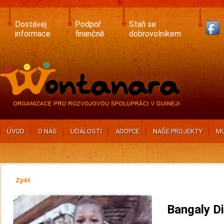
Skip
to
main
Dostávej
Podpoř
Staň se
content
informace
finančně
dobrovolníkem
ÚVOD
O NÁS
UDÁLOSTI
ADOPCE
NAŠE PROJEKTY
MU
Zpět
Bangaly D