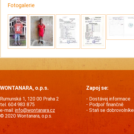
Fotogalerie
WONTANARA, o.p.s.
Zapoj se:
Rumunská 1, 120 00 Praha 2
Dostávej informace
tel. 604 983 875
Podpoř finančně
e-mail:
info@wontanara.cz
Staň se dobrovolník
© 2020 Wontanara, o.p.s.