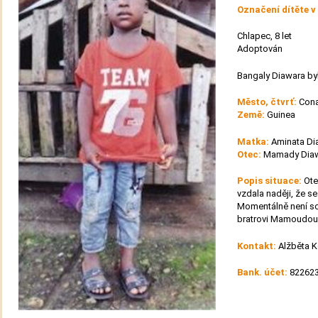
Označení dítěte v
Chlapec, 8 let
Adoptován
Bangaly Diawara by
Město, čtvrť:
Con
Země:
Guinea
Matka:
Aminata Di
Otec:
Mamady Diaw
Popis situace:
Ote
vzdala naději, že se
Momentálně není sch
bratrovi Mamoudou
Kontakt:
Alžběta 
Bank. účet:
822623