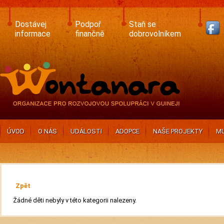
Skip
to
main
Dostávej
Podpoř
Staň se
content
informace
finančně
dobrovolníkem
ÚVOD
O NÁS
UDÁLOSTI
ADOPCE
NAŠE PROJEKTY
MU
Zpět
Žádné děti nebyly v této kategorii nalezeny.