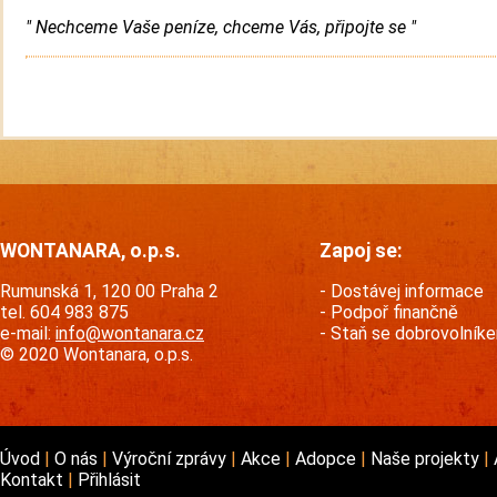
" Nechceme Vaše peníze, chceme Vás, připojte se "
WONTANARA, o.p.s.
Zapoj se:
Rumunská 1, 120 00 Praha 2
Dostávej informace
tel. 604 983 875
Podpoř finančně
e-mail:
info@wontanara.cz
Staň se dobrovolník
© 2020 Wontanara, o.p.s.
Úvod
O nás
Výroční zprávy
Akce
Adopce
Naše projekty
Kontakt
Přihlásit