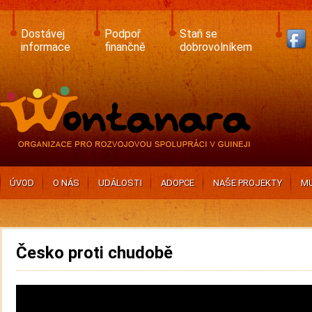
Skip
to
main
Dostávej
Podpoř
Staň se
content
informace
finančně
dobrovolníkem
ÚVOD
O NÁS
UDÁLOSTI
ADOPCE
NAŠE PROJEKTY
MU
Česko proti chudobě