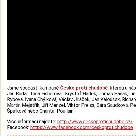
Jsme součástí kampaně
Česko proti chudobě
, kterou u ná
Jan Budař, Táňa Fisherová, Kryštof Hádek, Tomáš Hanák, Li
Rybová, Ivana Chýlková, Václav Jiráček, Jan Kalousek, Richar
Martin Mejstřík, Jiří Menzel, Viktor Preiss, Sára Saudková, Pe
Špalková nebo Chantal Poullain.
Více informací najdete:
http://www.ceskoprotichudobe.cz/
Facebook:
https://www.facebook.com/ceskoprotichudobe