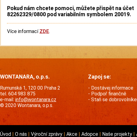
Pokud nám chcete pomoci, můžete přispět na účet
82262329/0800 pod variabilním symbolem 20019.
Více informací
ZDE
.
WONTANARA, o.p.s.
Zapoj se:
Rumunská 1, 120 00 Praha 2
Dostávej informace
tel. 604 983 875
Podpoř finančně
e-mail:
info@wontanara.cz
Staň se dobrovolník
© 2020 Wontanara, o.p.s.
Úvod
O nás
Výroční zprávy
Akce
Adopce
Naše projekty