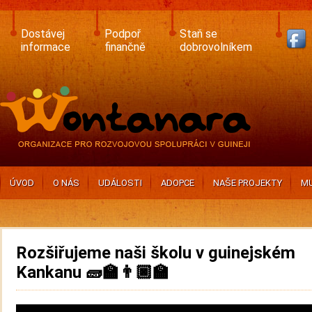
Skip
to
main
Dostávej
Podpoř
Staň se
content
informace
finančně
dobrovolníkem
ÚVOD
O NÁS
UDÁLOSTI
ADOPCE
NAŠE PROJEKTY
MU
Rozšiřujeme naši školu v guinejském
Kankanu 🧱🏫👨🏿‍🏫