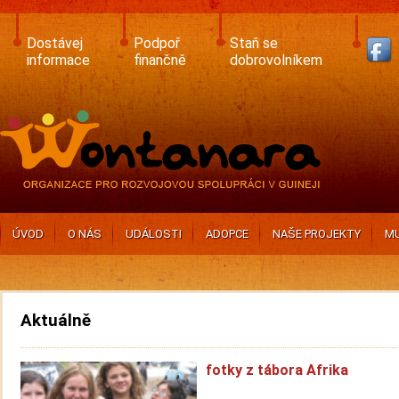
Skip
to
main
Dostávej
Podpoř
Staň se
content
informace
finančně
dobrovolníkem
ÚVOD
O NÁS
UDÁLOSTI
ADOPCE
NAŠE PROJEKTY
MU
Aktuálně
fotky z tábora Afrika