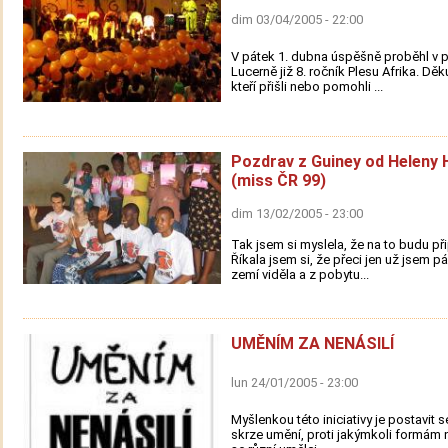
dim 03/04/2005 - 22:00
V pátek 1. dubna úspěšně proběhl v 
Lucerně již 8. ročník Plesu Afrika. Dě
kteří přišli nebo pomohli ...
Pozdrav z Guiney od Heleny
(miss ČR 99)
dim 13/02/2005 - 23:00
Tak jsem si myslela, že na to budu př
Říkala jsem si, že přeci jen už jsem 
zemí viděla a z pobytu...
UMĚNÍM ZA NENÁSILÍ
lun 24/01/2005 - 23:00
Myšlenkou této iniciativy je postavit s
skrze umění, proti jakýmkoli formám n