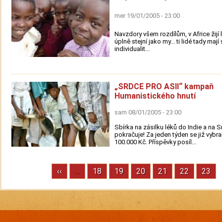
mer 19/01/2005 - 23:00
Navzdory všem rozdílům, v Africe žijí l
úplně stejní jako my... ti lidé tady mají
individualit...
„SRDCE PRO ASII“ kampaň
Humanistického hnutí
sam 08/01/2005 - 23:00
Sbírka na zásilku léků do Indie a na S
pokračuje! Za jeden týden se již vybra
100.000 Kč. Příspěvky posíl...
Previous
‹‹
…
Stránka
18
Stránka
19
Stránka
20
Stránka
21
Stránka
22
Strán
23
Pagination
page