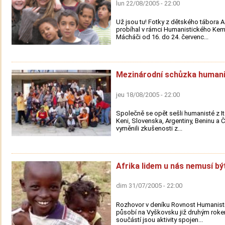
lun 22/08/2005 - 22:00
Už jsou tu! Fotky z dětského tábora Af
probíhal v rámci Humanistického Ke
Mácháči od 16. do 24. červenc...
Mezinárodní schůzka human
jeu 18/08/2005 - 22:00
Společně se opět sešli humanisté z Itá
Keni, Slovenska, Argentiny, Beninu a Č
vyměnili zkušenosti z...
Afrika lidem u nás nemusí bý
dim 31/07/2005 - 22:00
Rozhovor v deníku Rovnost Humanisti
působí na Vyškovsku již druhým rok
součástí jsou aktivity spojen...