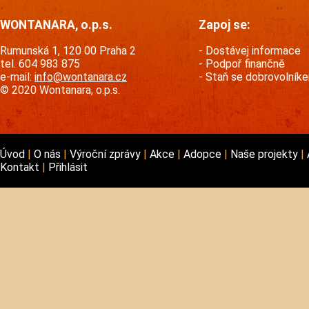
WONTANARA, o.p.s.
Zapoj se:
Rumunská 1, 120 00 Praha 2
Dostávej informace
tel. 604 983 875
Podpoř finančně
e-mail:
info@wontanara.cz
Staň se dobrovolník
© 2020 Wontanara, o.p.s.
Úvod
O nás
Výroční zprávy
Akce
Adopce
Naše projekty
Kontakt
Přihlásit