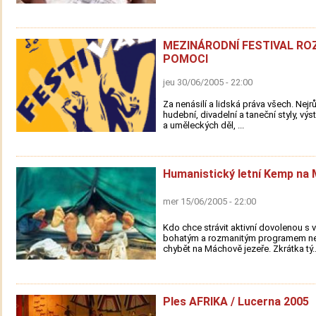
MEZINÁRODNÍ FESTIVAL R
POMOCI
jeu 30/06/2005 - 22:00
Za nenásilí a lidská práva všech. Nejr
hudební, divadelní a taneční styly, výs
a uměleckých děl, ...
Humanistický letní Kemp na
mer 15/06/2005 - 22:00
Kdo chce strávit aktivní dovolenou s v
bohatým a rozmanitým programem n
chybět na Máchově jezeře. Zkrátka tý..
Ples AFRIKA / Lucerna 2005