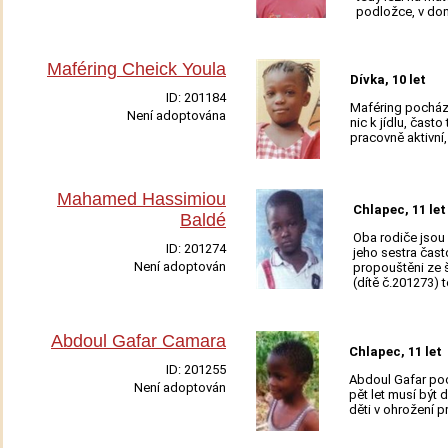
podložce, v dom
Maféring Cheick Youla
Dívka, 10 let
ID:
201184
Maféring pochází
Není adoptována
nic k jídlu, často
Adoptovat
pracovně aktivní
Mahamed Hassimiou
Chlapec, 11 let
Baldé
Oba rodiče jsou 
ID:
201274
jeho sestra čast
Není adoptován
propouštěni ze 
(dítě č.201273)
Adoptovat
Abdoul Gafar Camara
Chlapec, 11 let
ID:
201255
Abdoul Gafar poch
Není adoptován
pět let musí být
Adoptovat
děti v ohrožení p