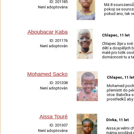
ID:
201185
Má 8 sourozenců,
Není adoptována
pokoji se souroze
Adoptovat
pokud ano, tak v
Aboubacar Kaba
Chlapec, 11 let
ID:
201176
Chlapec žije u své
Není adoptován
dětí a dospělých b
Adoptovat
malé pro tolik os
domácnosti tu a ta
Mohamed Sacko
Chlapec, 11 le
ID:
201208
Mohamed pochází
Není adoptován
přemístit do pé
Adoptovat
otce. Babička s
prostředků aby 
Aissa Touré
Dívka, 11 let
ID:
201307
Aissa je velmi ch
Není adoptována
máma prodává na 