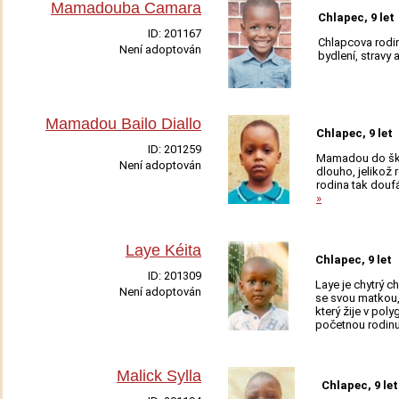
Mamadouba Camara
Chlapec, 9 let
ID:
201167
Chlapcova rodin
Není adoptován
bydlení, stravy 
Adoptovat
Mamadou Bailo Diallo
Chlapec, 9 let
ID:
201259
Mamadou do škol
Není adoptován
dlouho, jelikož 
Adoptovat
rodina tak douf
»
Laye Kéita
Chlapec, 9 let
ID:
201309
Laye je chytrý ch
Není adoptován
se svou matkou,
Adoptovat
který žije v po
početnou rodinu 
Malick Sylla
Chlapec, 9 let