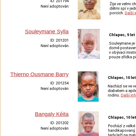
ID:
201194
Žije ve velmi 
Není adoptován
dětmi spí v jed
Adoptovat
porcích.
Další 
Souleymane Sylla
Chlapec, 9 let
ID:
201201
Souleymane je 
Není adoptován
domě postaven
Adoptovat
v obývací mistn
pouze zřídka při
Thierno Ousmane Barry
Chlapec, 10 let
ID:
201254
Nachází se ve ve
Není adoptován
diabetem a epil
Adoptovat
rodinu.
Další in
Bangaly Kéita
Chlapec, 10 le
ID:
201202
Pochází z velké
Není adoptován
handikapovaný, 
Adoptovat
tedy leží na ma