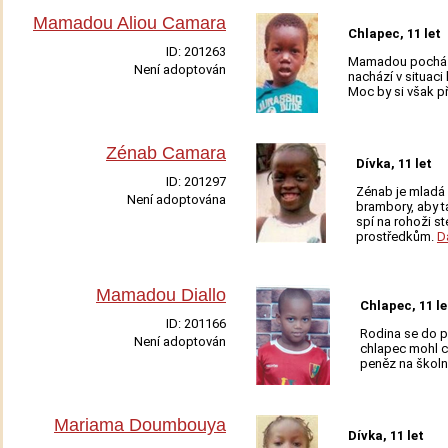
Mamadou Aliou Camara
Chlapec, 11 let
ID:
201263
Mamadou pochází 
Není adoptován
nachází v situaci 
Adoptovat
Moc by si však p
Zénab Camara
Dívka, 11 let
ID:
201297
Zénab je mladá d
Není adoptována
brambory, aby ta
Adoptovat
spí na rohoži st
prostředkům.
D
Mamadou Diallo
Chlapec, 11 le
ID:
201166
Rodina se do pr
Není adoptován
chlapec mohl c
Adoptovat
peněz na školn
Mariama Doumbouya
Dívka, 11 let