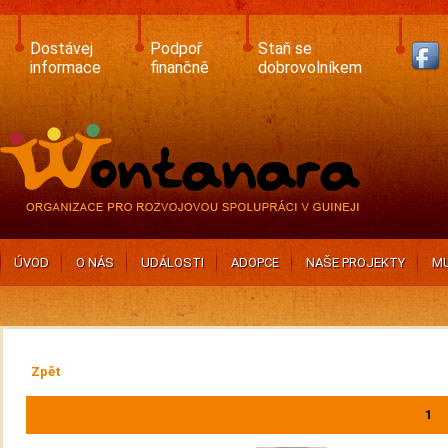
Skip
to
main
Dostávej
Podpoř
Staň se
content
informace
finančně
dobrovolníkem
ÚVOD
O NÁS
UDÁLOSTI
ADOPCE
NAŠE PROJEKTY
MU
Zpět
1