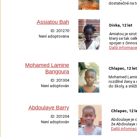
Adoptovat
dostatečné na t
Assiatou Bah
Dívka, 12 let
ID:
201270
Amiatou je siro
Není adoptována
který se tak cel
Adoptovat
spojen s činnos
Další informace
Mohamed Lamine
Chlapec, 12 let
Bangoura
Mohamed Lamine 
ID:
201304
rozdílné ženy a
Není adoptován
do školy, a stěž
Adoptovat
Abdoulaye Barry
Chlapec, 12 l
ID:
201204
Abdoulaye je c
Není adoptován
že Abdoulaye s
Adoptovat
Další informac