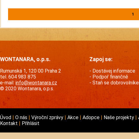
1
WONTANARA, o.p.s.
Zapoj se:
Rumunská 1, 120 00 Praha 2
Dostávej informace
tel. 604 983 875
Podpoř finančně
e-mail:
info@wontanara.cz
Staň se dobrovolník
© 2020 Wontanara, o.p.s.
Úvod
O nás
Výroční zprávy
Akce
Adopce
Naše projekty
Kontakt
Přihlásit