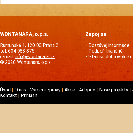
WONTANARA, o.p.s.
Zapoj se:
Rumunská 1, 120 00 Praha 2
Dostávej informace
tel. 604 983 875
Podpoř finančně
e-mail:
info@wontanara.cz
Staň se dobrovolník
© 2020 Wontanara, o.p.s.
Úvod
O nás
Výroční zprávy
Akce
Adopce
Naše projekty
Kontakt
Přihlásit