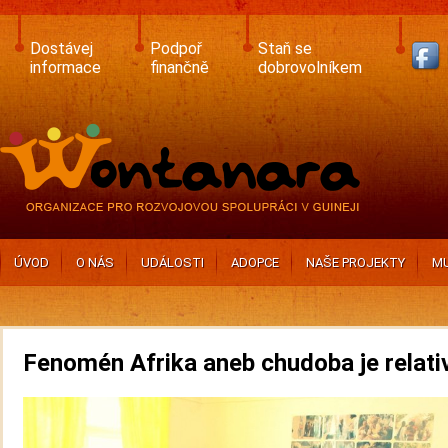
Skip
to
main
Dostávej
Podpoř
Staň se
content
informace
finančně
dobrovolníkem
ÚVOD
O NÁS
UDÁLOSTI
ADOPCE
NAŠE PROJEKTY
MU
Fenomén Afrika aneb chudoba je relati