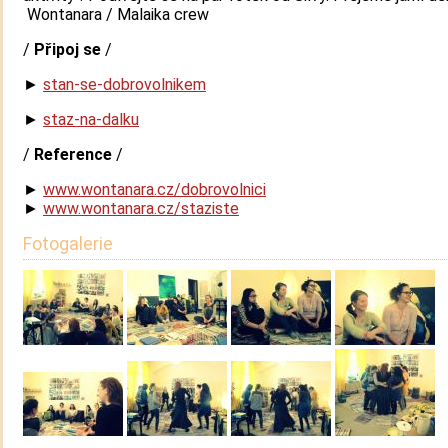
Wontanara / Malaika crew
/
Připoj se
/
►
stan-se-dobrovolnikem
►
staz-na-dalku
/
Reference
/
►
www.wontanara.cz/
dobrovolnici
►
www.wontanara.cz/
staziste
Fotogalerie