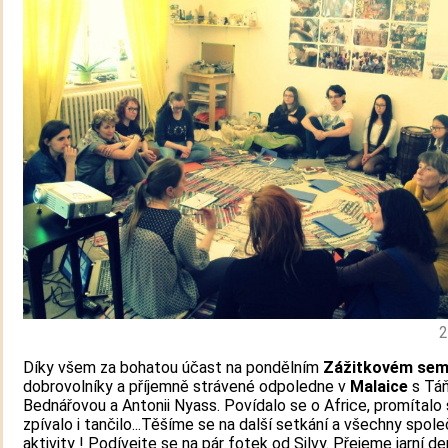
2
Díky všem za bohatou účast na pondělním
Zážitkovém sem
dobrovolníky a příjemně strávené odpoledne v
Malaice
s Tá
Bednářovou a Antonii Nyass. Povídalo se o Africe, promítalo 
zpívalo i tančilo...Těšíme se na další setkání a všechny spol
aktivity ! Podívejte se na pár fotek od Silvy. Přejeme jarní de