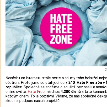
2
Nenávist na internetu stále roste a ani my toho bohužel nej
ušetřeni. Proto jsme se stali jednou z
240 Hate Free zón v
republice
. Společně se snažíme o soužití bez násilí a nenávi
online světě.
Hate Free
má dnes
4.380 členů
a tato komunit
každým dnem. To je pozitivní. Věříme, že nás společně čekaj
akce na podporu našich projektů.