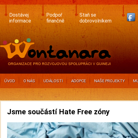
Skip
to
main
Dostávej
Podpoř
Staň se
content
informace
finančně
dobrovolníkem
ÚVOD
O NÁS
UDÁLOSTI
ADOPCE
NAŠE PROJEKTY
MU
Jsme součástí Hate Free zóny