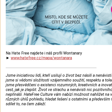
Na Hate Free najdete i náš profil Wontanary
►
www.hatefree.cz/mapa/wontanara
.........................................................................................................................
Jsme iniciativou lidí, kteří usilují o život bez násilí a nenávist
jsme si vědomi složitosti vzájemného soužití, respektu a tole
jsme přesvědčeni o existenci rozumných, kreativních a inovat
cest, jak je zlepšit. Život ve strachu a nenávisti nic pozitivníh
nepřináší. HateFree Culture vám nabízí možnost nahlížet na v
různých úhlů pohledu, hledat řešení s ostatními a především t
sdílet to, na čem záleží.