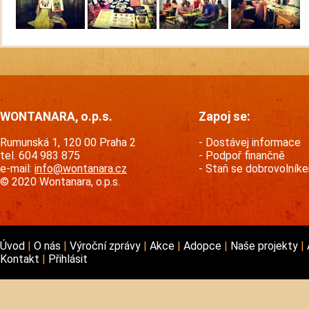
WONTANARA, o.p.s.
Zapoj se:
Rumunská 1, 120 00 Praha 2
Dostávej informace
tel. 604 983 875
Podpoř finančně
e-mail:
info@wontanara.cz
Staň se dobrovolník
© 2020 Wontanara, o.p.s.
Úvod
O nás
Výroční zprávy
Akce
Adopce
Naše projekty
Kontakt
Přihlásit