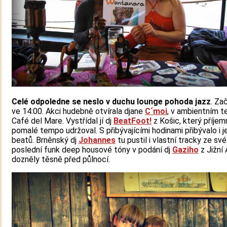
Celé odpoledne se neslo v duchu lounge pohoda jazz
. Za
ve 14:00. Akci hudebně otvírala djane
C´moi
, v ambientním 
Café del Mare. Vystřídal jí dj
BeatFoot!
z Košic, který příjem
pomalé tempo udržoval. S přibývajícími hodinami přibývalo i 
beatů. Brněnský dj
Johannes
tu pustil i vlastní tracky ze své
poslední funk deep housové tóny v podání dj
Gaziho
z Jižní 
dozněly těsně před půlnocí.