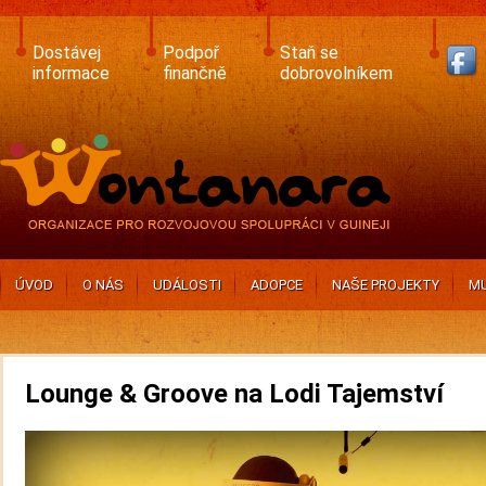
Skip
to
main
Dostávej
Podpoř
Staň se
content
informace
finančně
dobrovolníkem
ÚVOD
O NÁS
UDÁLOSTI
ADOPCE
NAŠE PROJEKTY
MU
Lounge & Groove na Lodi Tajemství