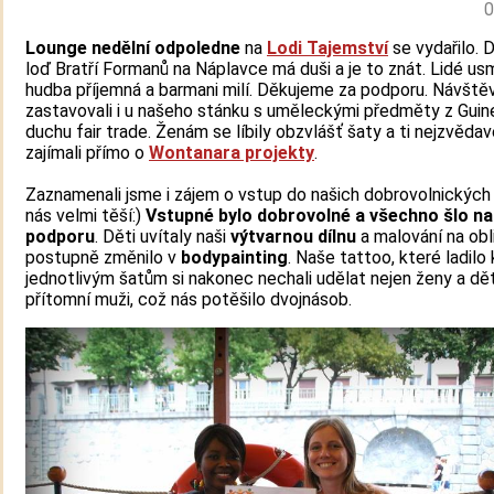
0
Lounge nedělní odpoledne
na
Lodi Tajemství
se vydařilo. D
loď Bratří Formanů na Náplavce má duši a je to znát. Lidé us
hudba příjemná a barmani milí. Děkujeme za podporu. Návštěv
zastavovali i u našeho stánku s uměleckými předměty z Guin
duchu fair trade. Ženám se líbily obzvlášť šaty a ti nejzvědav
zajímali přímo o
Wontanara projekty
.
Zaznamenali jsme i zájem o vstup do našich dobrovolnických 
nás velmi těší:)
Vstupné bylo dobrovolné a všechno šlo na
podporu
. Děti uvítaly naši
výtvarnou dílnu
a malování na obl
postupně změnilo v
bodypainting
. Naše tattoo, které ladilo 
jednotlivým šatům si nakonec nechali udělat nejen ženy a děti
přítomní muži, což nás potěšilo dvojnásob.