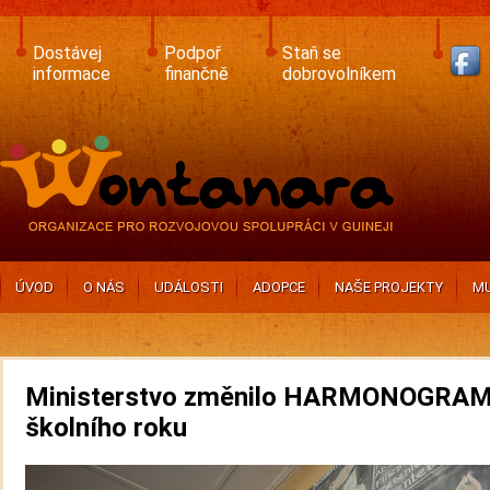
Skip
to
main
Dostávej
Podpoř
Staň se
content
informace
finančně
dobrovolníkem
ÚVOD
O NÁS
UDÁLOSTI
ADOPCE
NAŠE PROJEKTY
MU
Ministerstvo změnilo HARMONOGRA
školního roku