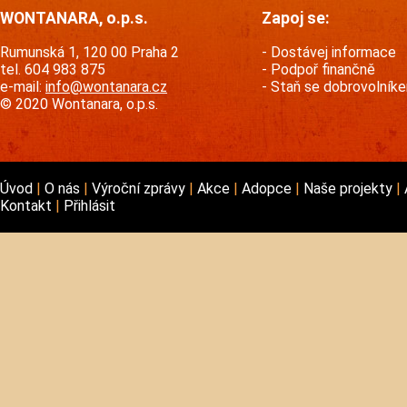
WONTANARA, o.p.s.
Zapoj se:
Rumunská 1, 120 00 Praha 2
Dostávej informace
tel. 604 983 875
Podpoř finančně
e-mail:
info@wontanara.cz
Staň se dobrovolník
© 2020 Wontanara, o.p.s.
Úvod
O nás
Výroční zprávy
Akce
Adopce
Naše projekty
Kontakt
Přihlásit