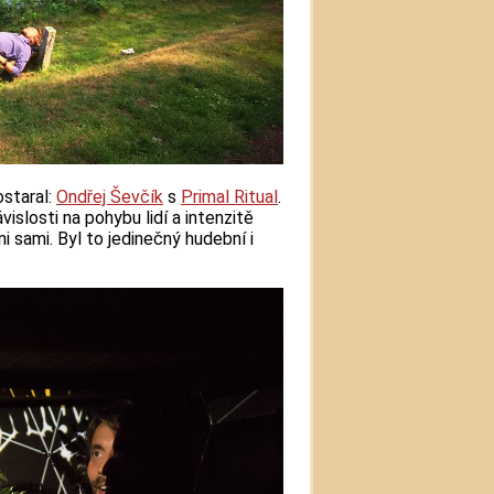
ostaral:
Ondřej Ševčík
s
Primal Ritual
.
islosti na pohybu lidí a intenzitě
ni sami. Byl to jedinečný hudební i