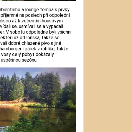
mbientního a lounge tempa s prvky
ť příjemné na poslech při odpolední
u-disco až k večerním housovým
ídali se, usmívali se a vypadali
er. V sobotu odpoledne byli všichni
někteří už od loňska, takže se
ali dobré chlazené pivo a jiné
 hamburger i párek v rohlíku, takže
é vosy celý pobyt dokázaly
ť úspěšnou sezónu.