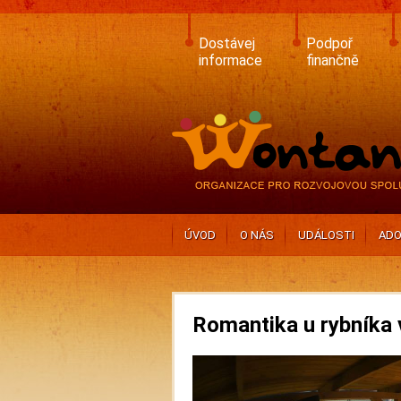
Skip
to
main
Dostávej
Podpoř
content
informace
finančně
ÚVOD
O NÁS
UDÁLOSTI
ADO
Romantika u rybníka v