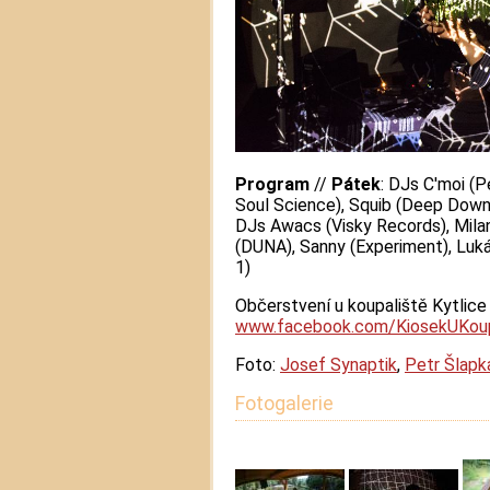
Program
//
Pátek
: DJs C'moi (P
Soul Science), Squib (Deep Down
DJs Awacs (Visky Records), Milan
(DUNA), Sanny (Experiment), Luká
1)
Občerstvení u koupaliště Kytlice
www.facebook.com/KiosekUKoup
Foto:
Josef Synaptik
,
Petr Šlapk
Fotogalerie