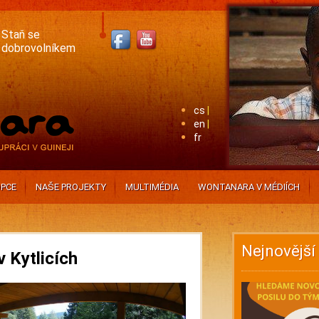
Staň se
dobrovolníkem
cs
en
fr
PCE
NAŠE PROJEKTY
MULTIMÉDIA
WONTANARA V MÉDIÍCH
Nejnovější
 Kytlicích