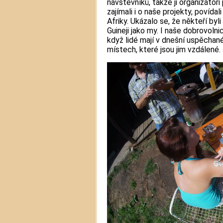
návštěvníků, takže ji organizátoři
zajímali i o naše projekty, povída
Afriky. Ukázalo se, že někteří by
Guineji jako my. I naše dobrovolni
když lidé mají v dnešní uspěcha
místech, které jsou jim vzdálené.