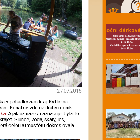
27.07.2015
íka v pohádkovém kraji Kytlic na
vání. Konal se zde už druhý ročník
íka
. A jak už název naznačuje, byla to
rájet. Slunce, voda, skály, les,
terá celou atmosféru dokreslovala.