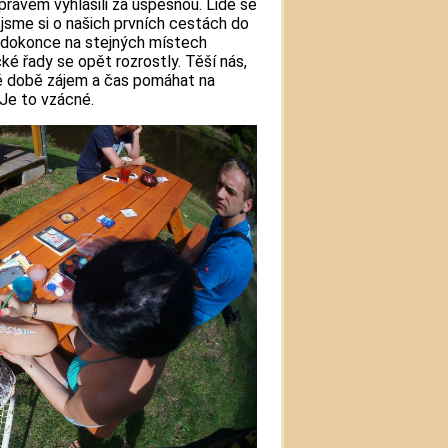
 právem vyhlásili za úspešnou. Lidé se
li jsme si o našich prvních cestách do
li dokonce na stejných místech
cké řady se opět rozrostly. Těší nás,
né době zájem a čas pomáhat na
 Je to vzácné.