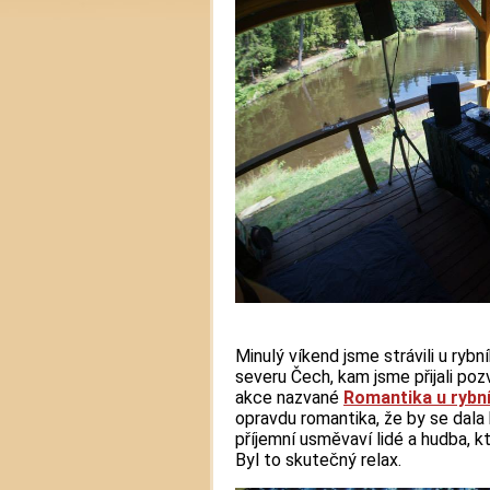
Minulý víkend jsme strávili u rybn
severu Čech, kam jsme přijali poz
akce nazvané
Romantika u rybn
opravdu romantika, že by se dala k
příjemní usměvaví lidé a hudba, k
Byl to skutečný relax.