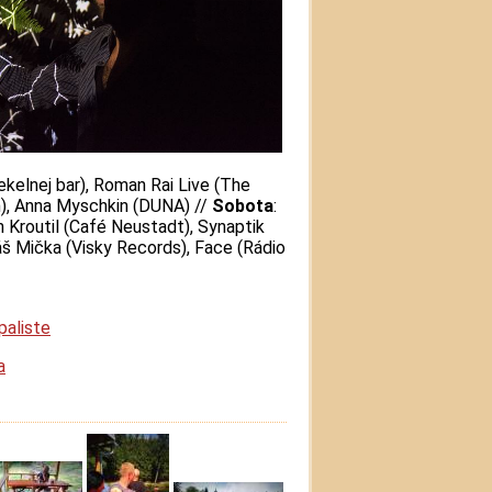
ekelnej bar), Roman Rai Live (The
), Anna Myschkin (DUNA) //
Sobota
:
 Kroutil (Café Neustadt), Synaptik
š Mička (Visky Records), Face (Rádio
aliste
a