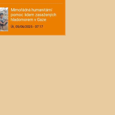
Mimořádná humanitární
pomoc lidem zasažených
hladomorem v Gaze
Út, 05/06/2025 - 07:17