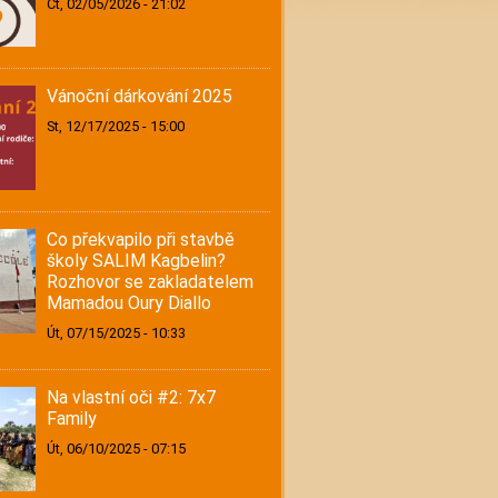
Čt, 02/05/2026 - 21:02
Vánoční dárkování 2025
St, 12/17/2025 - 15:00
Co překvapilo při stavbě
školy SALIM Kagbelin?
Rozhovor se zakladatelem
Mamadou Oury Diallo
Út, 07/15/2025 - 10:33
Na vlastní oči #2: 7x7
Family
Út, 06/10/2025 - 07:15