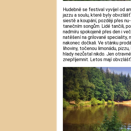
Hudebně se festival vyvíjel od a
jazzu a soulu, které byly obvzláš
siestě a koupání, později přes n
tanečním songům. Lidé tančili, pov
nadmíru spokojeně přes den i več
natěšení na grilované speciality, 
nakonec dočkali. Ve stánku prodáv
lihoviny, točenou limonádu, pizzu,
hlady nezůstal nikdo. Jen otravn
znepříjemnit. Letos mají obvzláš