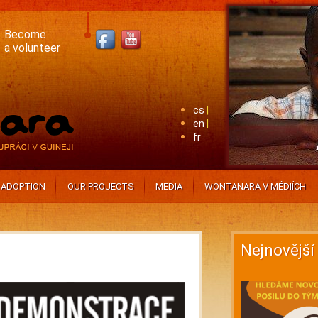
Become
a volunteer
cs
en
fr
ADOPTION
OUR PROJECTS
MEDIA
WONTANARA V MÉDIÍCH
Nejnovější