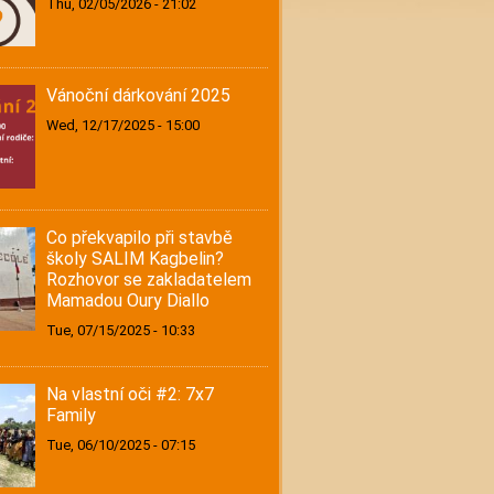
Thu, 02/05/2026 - 21:02
Vánoční dárkování 2025
Wed, 12/17/2025 - 15:00
Co překvapilo při stavbě
školy SALIM Kagbelin?
Rozhovor se zakladatelem
Mamadou Oury Diallo
Tue, 07/15/2025 - 10:33
Na vlastní oči #2: 7x7
Family
Tue, 06/10/2025 - 07:15