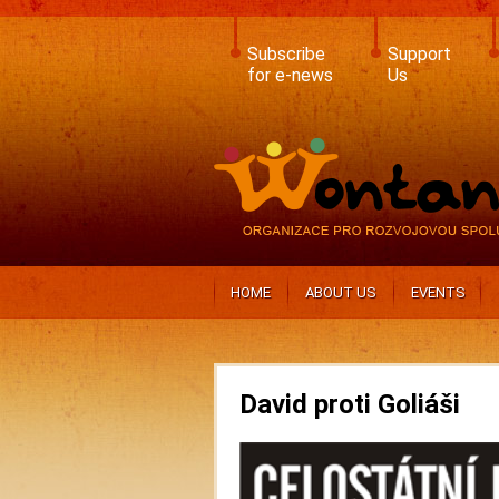
Skip
to
main
Subscribe
Support
content
for e-news
Us
HOME
ABOUT US
EVENTS
David proti Goliáši