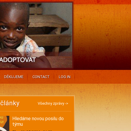
DĚKUJEME
CONTACT
LOG IN
 články
Všechny zprávy ->
Hledáme novou posilu do
týmu