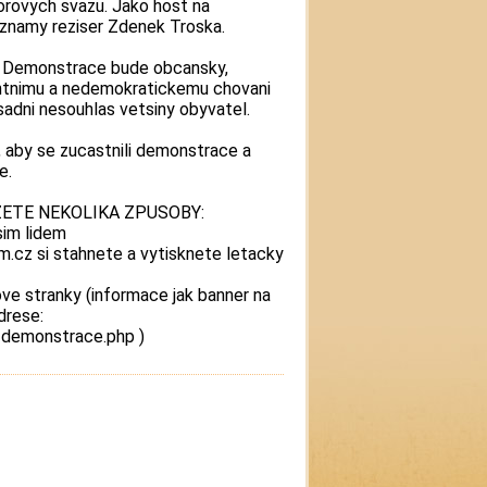
orovych svazu. Jako host na
 znamy reziser Zdenek Troska.
u. Demonstrace bude obcansky,
antnimu a nedemokratickemu chovani
asadni nesouhlas vetsiny obyvatel.
aby se zucastnili demonstrace a
e.
ETE NEKOLIKA ZPUSOBY:
sim lidem
.cz si stahnete a vytisknete letacky
ve stranky (informace jak banner na
drese:
-demonstrace.php )