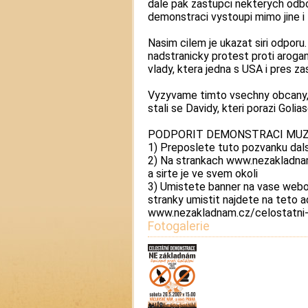
dale pak zastupci nekterych odb
demonstraci vystoupi mimo jine i
Nasim cilem je ukazat siri odpor
nadstranicky protest proti arog
vlady, ktera jedna s USA i pres z
Vyzyvame timto vsechny obcany, 
stali se Davidy, kteri porazi Golias
PODPORIT DEMONSTRACI MUZ
1) Preposlete tuto pozvanku dal
2) Na strankach www.nezakladnam
a sirte je ve svem okoli
3) Umistete banner na vase webo
stranky umistit najdete na teto a
www.nezakladnam.cz/celostatni
Fotogalerie