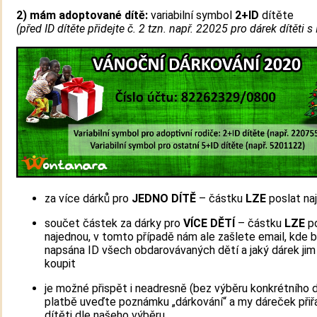
2) mám adoptované dítě:
variabilní symbol
2+ID
dítěte
(před ID dítěte přidejte č. 2 tzn. např. 22025 pro dárek dítěti s
za více dárků pro
JEDNO DÍTĚ
– částku
LZE
poslat na
součet částek za dárky pro
VÍCE DĚTÍ
– částku
LZE
po
najednou, v tomto případě nám ale zašlete email, kde 
napsána ID všech obdarovávaných dětí a jaký dárek ji
koupit
je možné přispět i neadresně (bez výběru konkrétního dí
platbě uveďte poznámku „dárkování“ a my dáreček při
dítěti dle našeho výběru