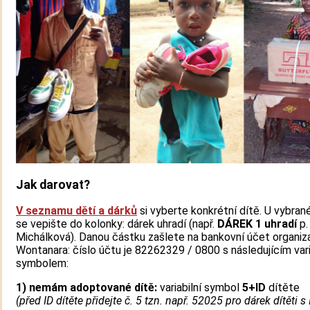
Jak darovat?
V seznamu dětí a dárků
si vyberte konkrétní dítě. U vybran
se vepište do kolonky: dárek uhradí (např.
DÁREK 1 uhradí
p.
Michálková). Danou částku zašlete na bankovní účet organi
Wontanara: číslo účtu je 82262329 / 0800 s následujícím var
symbolem:
1)
nemám adoptované dítě:
variabilní symbol
5+ID
dítěte
(před ID dítěte přidejte č. 5 tzn. např. 52025 pro dárek dítěti s