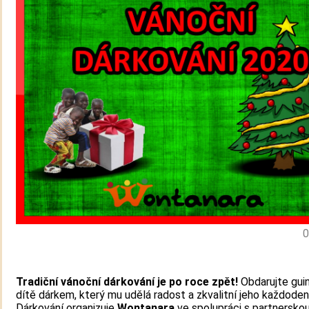
0
Tradiční vánoční dárkování je po roce zpět!
Obdarujte gui
dítě dárkem, který mu udělá radost a zkvalitní jeho každodenn
Dárkování organizuje
Wontanara
ve spolupráci s partnersko