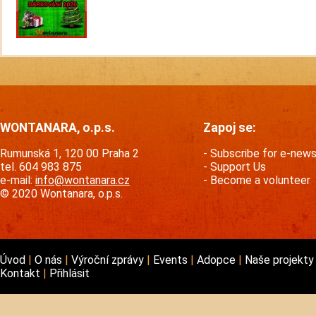
WONTANARA, o.p.s.
Zapoj se:
Rumunská 1, 120 00 Praha 2
Subscribe for e-new
tel. 604 983 875
Support Us
e-mail:
info@wontanara.cz
Become a volunteer
© 2020 Wontanara, o.p.s.
Úvod
O nás
Výroční zprávy
Events
Adopce
Naše projekt
Kontakt
Přihlásit