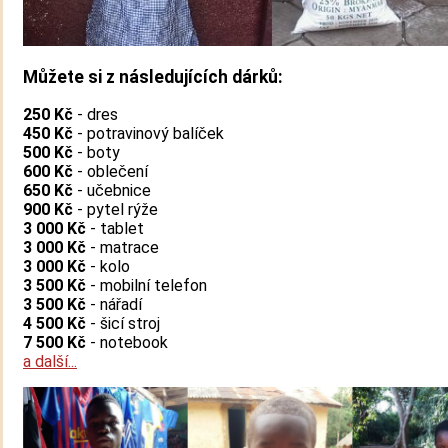
Můžete si z následujících dárků:
250 Kč
- dres
450 Kč
- potravinový balíček
500 Kč
- boty
600 Kč
- oblečení
650 Kč
- učebnice
900 Kč
-
pytel rýže
3 000 Kč
- tablet
3 000 Kč
- matrace
3 000 Kč
- kolo
3 500 Kč
- mobilní telefon
3 500 Kč
- nářadí
4 500 Kč
- šicí stroj
7 500 Kč
- notebook
a další...