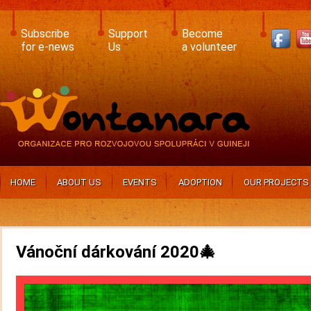
Skip
to
main
Subscribe
Support
Become
content
for e-news
Us
a volunteer
HOME
ABOUT US
EVENTS
ADOPTION
OUR PROJECTS
Vánoční dárkování 2020🎄