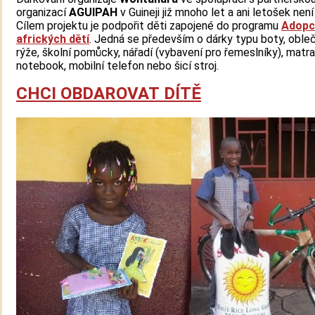
organizací
AGUIPAH
v Guineji již mnoho let a ani letošek není
Cílem projektu je podpořit děti zapojené do programu
Adopc
afrických dětí
. Jedná se především o dárky typu boty, obleč
rýže, školní pomůcky, nářadí (vybavení pro řemeslníky), matr
notebook, mobilní telefon nebo šicí stroj.
CHCI OBDAROVAT DÍTĚ