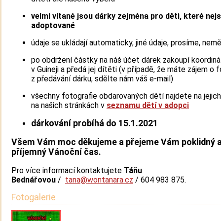
velmi vítané jsou dárky zejména pro děti, které nej
adoptované
údaje se ukládají automaticky, jiné údaje, prosíme, nem
po obdržení částky na náš účet dárek zakoupí koordiná
v Guineji a předá jej dítěti (v případě, že máte zájem o f
z předávání dárku, sdělte nám váš e-mail)
všechny fotografie obdarovaných dětí najdete na jejich
na našich stránkách v
seznamu dětí v adopci
dárkování probíhá do
15.1.2021
Všem Vám moc děkujeme a přejeme Vám poklidný 
příjemný Vánoční čas.
Pro více informací kontaktujete
Táňu
Bednářovou
/
tana@wontanara.cz
/ 604 983 875.
Fotogalerie