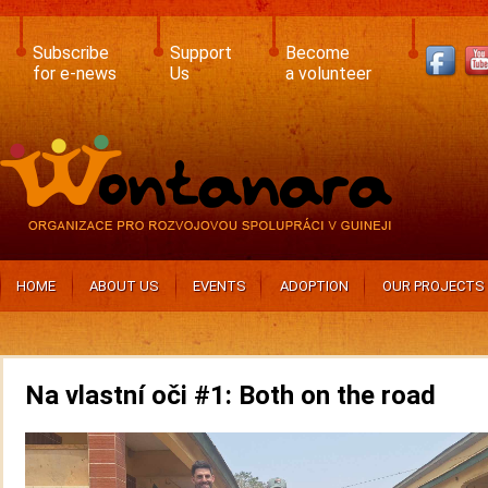
Skip
to
main
Subscribe
Support
Become
content
for e-news
Us
a volunteer
HOME
ABOUT US
EVENTS
ADOPTION
OUR PROJECTS
Na vlastní oči #1: Both on the road