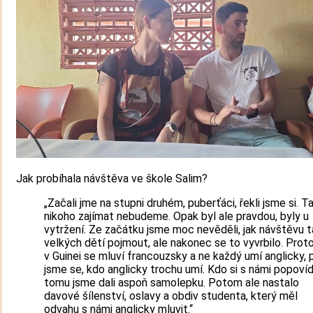
Jak probíhala návštěva ve škole Salim?
„Začali jme na stupni druhém, puberťáci, řekli jsme si. T
nikoho zajímat nebudeme. Opak byl ale pravdou, byly u
vytržení. Ze začátku jsme moc nevěděli, jak návštěvu t
velkých dětí pojmout, ale nakonec se to vyvrbilo. Prot
v Guinei se mluví francouzsky a ne každý umí anglicky, p
jsme se, kdo anglicky trochu umí. Kdo si s námi popovíd
tomu jsme dali aspoň samolepku. Potom ale nastalo
davové šílenství, oslavy a obdiv studenta, který měl
odvahu s námi anglicky mluvit.“