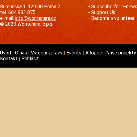
Rumunská 1, 120 00 Praha 2
Subscribe for e-new
tel. 604 983 875
Support Us
e-mail:
info@wontanara.cz
Become a volunteer
© 2020 Wontanara, o.p.s.
Úvod
O nás
Výroční zprávy
Events
Adopce
Naše projekt
Kontakt
Přihlásit