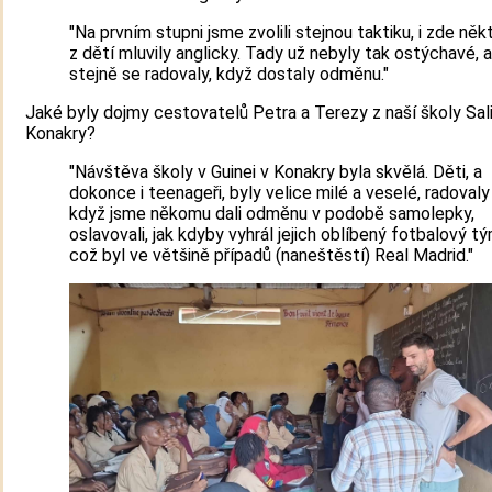
"Na prvním stupni jsme zvolili stejnou taktiku, i zde něk
z dětí mluvily anglicky. Tady už nebyly tak ostýchavé, a
stejně se radovaly, když dostaly odměnu."
Jaké byly dojmy cestovatelů Petra a Terezy z naší školy Sal
Konakry?
"Návštěva školy v Guinei v Konakry byla skvělá. Děti, a
dokonce i teenageři, byly velice milé a veselé, radovaly
když jsme někomu dali odměnu v podobě samolepky,
oslavovali, jak kdyby vyhrál jejich oblíbený fotbalový tý
což byl ve většině případů (naneštěstí) Real Madrid."