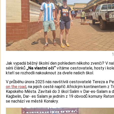
1
Jak vypadá běžný školní den pohledem někoho zvenčí? V na
sérii článků
„Na vlastní oči“
vítáme cestovatele, hosty i kol
kteří se rozhodli nakouknout za dveře našich škol.
V průběhu února 2025 nás navštívili cestovatelé Tereza a Pe
on the road
, na jejich cestě napříč Africkým kontinentem z T
Kapského Města. Zavítali do 3 škol Salim v Dar-es-Salam a d
Kagbelin, Dar- es Salam je jedním z 19 obvodů komuny Ratom
se nachází ve městě Konakry.