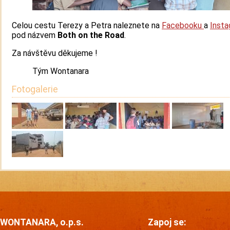
Celou cestu Terezy a Petra naleznete na
Facebooku
a
Inst
pod názvem
Both on the Road
.
Za návštěvu děkujeme !
Tým Wontanara
Fotogalerie
WONTANARA, o.p.s.
Zapoj se: