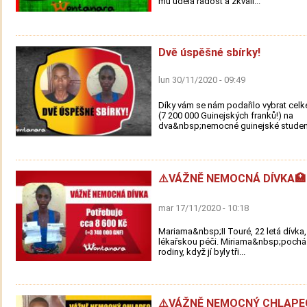
mu udělá radost a zkvali...
Dvě úspěšné sbírky!
lun 30/11/2020 - 09:49
Díky vám se nám podařilo vybrat cel
(7 200 000 Guinejských franků!) na
dva&nbsp;nemocné guinejské studenty
⚠️VÁŽNĚ NEMOCNÁ DÍVKA🏥
mar 17/11/2020 - 10:18
Mariama&nbsp;II Touré, 22 letá dívka,
lékařskou péči. Miriama&nbsp;pochá
rodiny, když jí byly tři...
⚠️VÁŽNĚ NEMOCNÝ CHLAPE