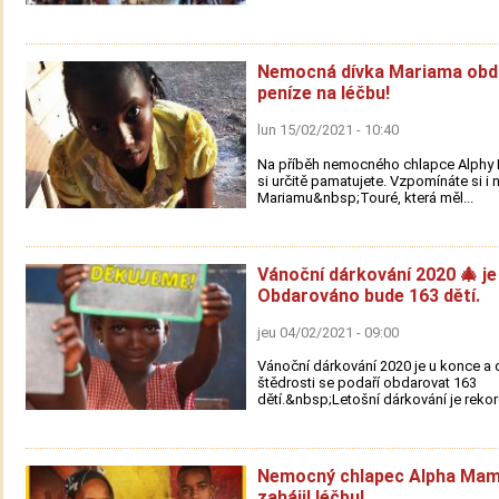
Nemocná dívka Mariama obd
peníze na léčbu!
lun 15/02/2021 - 10:40
Na příběh nemocného chlapce Alph
si určitě pamatujete. Vzpomínáte si i 
Mariamu&nbsp;Touré, která měl...
Vánoční dárkování 2020 🎄 je
Obdarováno bude 163 dětí.
jeu 04/02/2021 - 09:00
Vánoční dárkování 2020 je u konce a d
štědrosti se podaří obdarovat 163
dětí.&nbsp;Letošní dárkování je rekord
Nemocný chlapec Alpha Ma
zahájil léčbu!