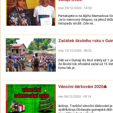
mar 29/12/2020 - 14:50
Pamatujete si na Alphu Mamadoua Sid
Je to nemocný chlapec, na jehož léčbu
listopadu složili. Zde vá...
Začátek školního roku v Guin
mar 15/12/2020 - 08:32
Děti se v Guineji do škol vrátily až 1. 
že školní rok oficiálně začal už 15. li
tomu tak je...
Vánoční dárkování 2020🎄
ven 04/12/2020 - 09:14
&nbsp; Tradiční vánoční dárkování je
zpět!&nbsp;Obdarujte guinejské dítě 