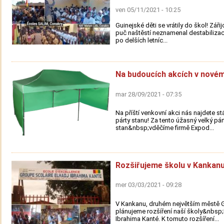
ven 05/11/2021 - 10:25
Guinejské děti se vrátily do škol! Záři
puč naštěstí neznamenal destabilizac
po delších letníc...
Na budoucích akcích v novém
mar 28/09/2021 - 07:35
Na příští venkovní akci nás najdete s
párty stanu! Za tento úžasný velký pár
stan&nbsp;vděčíme firmě Expod...
Rozšiřujeme školu v Kankanu
mer 03/03/2021 - 09:28
V Kankanu, druhém největším městě G
plánujeme rozšíření naší školy&nbsp;
Ibrahima Kanté. K tomuto rozšíření...