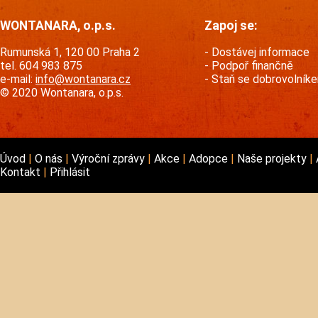
WONTANARA, o.p.s.
Zapoj se:
Rumunská 1, 120 00 Praha 2
Dostávej informace
tel. 604 983 875
Podpoř finančně
e-mail:
info@wontanara.cz
Staň se dobrovolník
© 2020 Wontanara, o.p.s.
Úvod
O nás
Výroční zprávy
Akce
Adopce
Naše projekty
Kontakt
Přihlásit