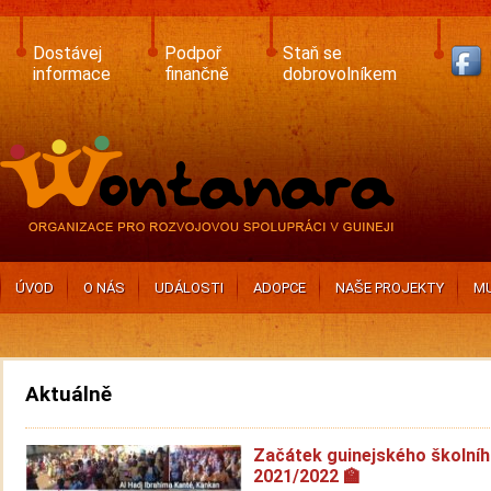
Skip
to
main
Dostávej
Podpoř
Staň se
content
informace
finančně
dobrovolníkem
ÚVOD
O NÁS
UDÁLOSTI
ADOPCE
NAŠE PROJEKTY
MU
Aktuálně
Začátek guinejského školníh
2021/2022 🏫