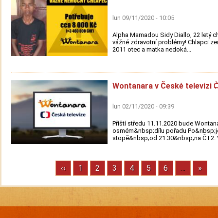
lun 09/11/2020 - 10:05
Alpha Mamadou Sidy Diallo, 22 letý c
vážné zdravotní problémy! Chlapci ze
2011 otec a matka nedoká...
Wontanara v České televizi 
lun 02/11/2020 - 09:39
Příští středu 11.11.2020 bude Wonta
osmém&nbsp;dílu pořadu Po&nbsp;j
stopě&nbsp;od 21:30&nbsp;na ČT2. V 
Previous
‹‹
Stránka
1
Stránka
2
Stránka
3
Stránka
4
Stránka
5
Stránka
6
…
Next
»
Pagination
page
page