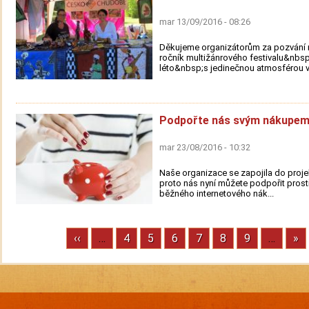
mar 13/09/2016 - 08:26
Děkujeme organizátorům za pozvání n
ročník multižánrového festivalu&nbs
léto&nbsp;s jedinečnou atmosférou v.
Podpořte nás svým nákupem
mar 23/08/2016 - 10:32
Naše organizace se zapojila do proje
proto nás nyní můžete podpořit prost
běžného internetového nák...
Previous
‹‹
…
Stránka
4
Stránka
5
Stránka
6
Stránka
7
Stránka
8
Stránka
9
…
Ne
»
Pagination
page
pa