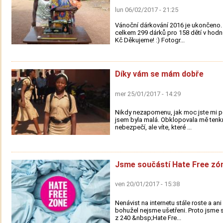
lun 06/02/2017 - 21:25
Vánoční dárkování 2016 je ukončeno. 
celkem 299 dárků pro 158 dětí v hodn
Kč Děkujeme! :) Fotogr...
Díky vám se mám dobře
mer 25/01/2017 - 14:29
Nikdy nezapomenu, jak moc jste mi p
jsem byla malá. Obklopovala mě tenkr
nebezpečí, ale víte, které ...
Jsme součástí Hate Free zó
ven 20/01/2017 - 15:38
Nenávist na internetu stále roste a an
bohužel nejsme ušetřeni. Proto jsme s
z 240 &nbsp;Hate Fre...