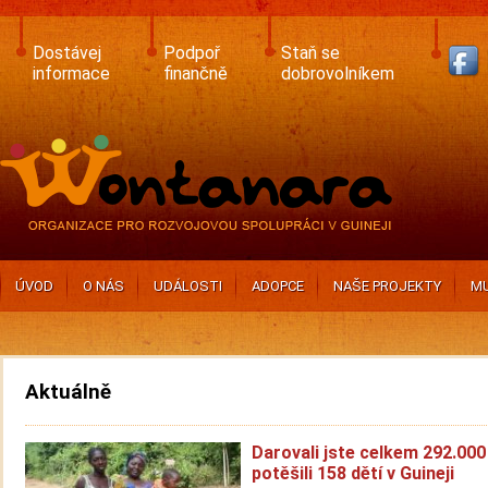
Skip
to
main
Dostávej
Podpoř
Staň se
content
informace
finančně
dobrovolníkem
ÚVOD
O NÁS
UDÁLOSTI
ADOPCE
NAŠE PROJEKTY
MU
Aktuálně
Darovali jste celkem 292.000
potěšili 158 dětí v Guineji