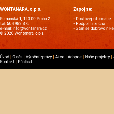
WONTANARA, o.p.s.
Zapoj se:
Rumunská 1, 120 00 Praha 2
Dostávej informace
tel. 604 983 875
Podpoř finančně
e-mail:
info@wontanara.cz
Staň se dobrovolník
© 2020 Wontanara, o.p.s.
Úvod
O nás
Výroční zprávy
Akce
Adopce
Naše projekty
Kontakt
Přihlásit