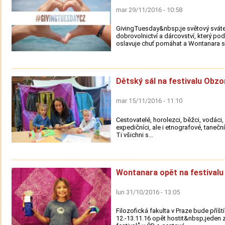
mar 29/11/2016 - 10:58
GivingTuesday&nbsp;je světový svát
dobrovolnictví a dárcovství, který po
oslavuje chuť pomáhat a Wontanara se
Dětský sál na festivalu Obzo
mar 15/11/2016 - 11:10
Cestovatelé, horolezci, běžci, vodáci, s
expedičníci, ale i etnografové, taneční
Ti všichni s...
Wontanara opět na festivalu
lun 31/10/2016 - 13:05
Filozofická fakulta v Praze bude příšt
12.-13.11.16 opět hostit&nbsp;jeden z