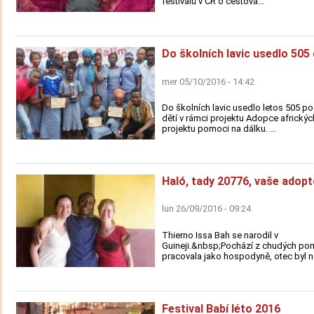
festivalů v ČR o cestová...
Do školních lavic usedlo 505 
mer 05/10/2016 - 14:42
Do školních lavic usedlo letos 505 
dětí v rámci projektu Adopce afrických
projektu pomoci na dálku. ...
Haló, tady 20776, vaše adopt
lun 26/09/2016 - 09:24
Thierno Issa Bah se narodil v
Guineji.&nbsp;Pochází z chudých po
pracovala jako hospodyně, otec byl n
Festival Babí léto 2016