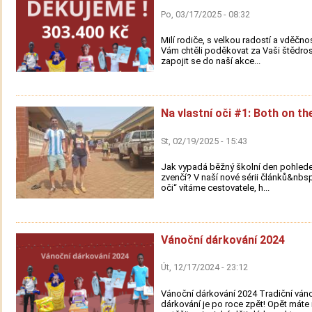
Po, 03/17/2025 - 08:32
Milí rodiče, s velkou radostí a vděčn
Vám chtěli poděkovat za Vaši štědros
zapojit se do naší akce...
Na vlastní oči #1: Both on th
St, 02/19/2025 - 15:43
Jak vypadá běžný školní den pohle
zvenčí? V naší nové sérii článků&nbsp
oči“ vítáme cestovatele, h...
Vánoční dárkování 2024
Út, 12/17/2024 - 23:12
Vánoční dárkování 2024 Tradiční ván
dárkování je po roce zpět! Opět mát