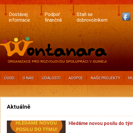
Skip
to
main
Dostávej
Podpoř
Staň se
content
informace
finančně
dobrovolníkem
ÚVOD
O NÁS
UDÁLOSTI
ADOPCE
NAŠE PROJEKTY
MU
Aktuálně
Hledáme novou posilu do tý