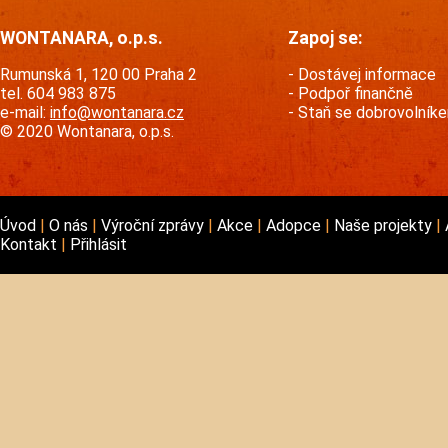
WONTANARA, o.p.s.
Zapoj se:
Rumunská 1, 120 00 Praha 2
Dostávej informace
tel. 604 983 875
Podpoř finančně
e-mail:
info@wontanara.cz
Staň se dobrovolník
© 2020 Wontanara, o.p.s.
Úvod
O nás
Výroční zprávy
Akce
Adopce
Naše projekty
Kontakt
Přihlásit