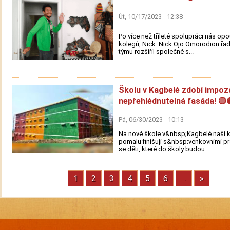
Út, 10/17/2023 - 12:38
Po více než tříleté spolupráci nás opo
kolegů, Nick. Nick Ojo Omorodion řa
týmu rozšířil společně s...
Školu v Kagbelé zdobí impoz
nepřehlédnutelná fasáda! 🔴
Pá, 06/30/2023 - 10:13
Na nové škole v&nbsp;Kagbelé naši 
pomalu finišují s&nbsp;venkovními p
se děti, které do školy budou...
Stránka
1
Stránka
2
Stránka
3
Stránka
4
Stránka
5
Stránka
6
…
Next
»
Pagination
page