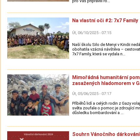
pro Vás připravili ro...
Na vlastní oči #2: 7x7 Family
Út, 06/10/2025 - 07:15
Naší školu Silo de Menyi v Kindii ned
obohatila vzácná návštěva – cestovat
7x7 Family, která se vydala n...
Mimořádná humanitární pom
zasažených hladomorem v G
Út, 05/06/2025 - 07:17
Příběhů lidí a celých rodin z Gazy vola
světa zoufale o pomoc je zdrcující mn
důsledku bombardování a ...
Souhrn Vánočního dárkování