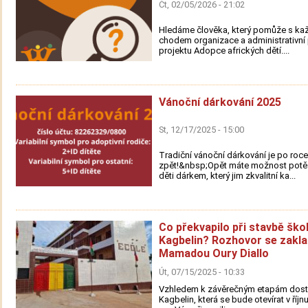
Čt, 02/05/2026 - 21:02
Hledáme člověka, který pomůže s k
chodem organizace a administrativn
projektu Adopce afrických dětí....
Vánoční dárkování 2025
St, 12/17/2025 - 15:00
Tradiční vánoční dárkování je po roce
zpět!&nbsp;Opět máte možnost potěš
děti dárkem, který jim zkvalitní ka...
Co překvapilo při stavbě ško
Kagbelin? Rozhovor se zakl
Mamadou Oury Diallo
Út, 07/15/2025 - 10:33
Vzhledem k závěrečným etapám dost
Kagbelin, která se bude otevírat v říjn