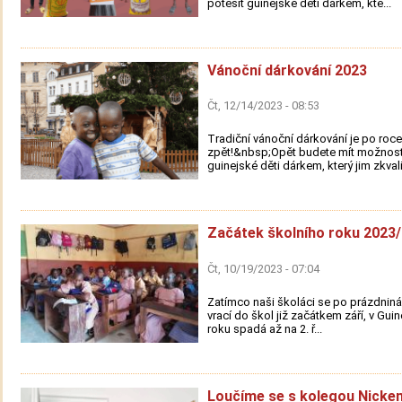
potěšit guinejské děti dárkem, kte...
Vánoční dárkování 2023
Čt, 12/14/2023 - 08:53
Tradiční vánoční dárkování je po roce
zpět!&nbsp;Opět budete mít možnost
guinejské děti dárkem, který jim zkvali.
Začátek školního roku 2023
Čt, 10/19/2023 - 07:04
Zatímco naši školáci se po prázdniná
vrací do škol již začátkem září, v Guin
roku spadá až na 2. ř...
Loučíme se s kolegou Nicke