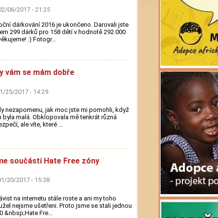
02/06/2017 - 21:25
ční dárkování 2016 je ukončeno. Darovali jste
em 299 dárků pro 158 dětí v hodnotě 292.000
ěkujeme! :) Fotogr...
ky vám se mám dobře
01/25/2017 - 14:29
y nezapomenu, jak moc jste mi pomohli, když
 byla malá. Obklopovala mě tenkrát různá
zpečí, ale víte, které ...
e součástí Hate Free zóny
01/20/2017 - 15:38
vist na internetu stále roste a ani my toho
žel nejsme ušetřeni. Proto jsme se stali jednou
0 &nbsp;Hate Fre...