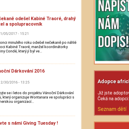
ekaně odešel Kabiné Traoré, drahý
tel a spolupracovník
01/05/2017 - 15:21
onci minulého roku odešel nečekaně po náhlé
ci Kabiné Traoré, manžel koordinátorky
ny Condé, který jí byl ve...
oční Dárkování 2016
Adopce afric
12/30/2016 - 13:25
Již jste adoptov
jte se i letos do projektu Vánoční Dárkování
, který organizuje Wontanara ve spolupráci s
Čeká na adopci
nerskou organizací...
Seznam dětí
vte s námi Giving Tuesday !