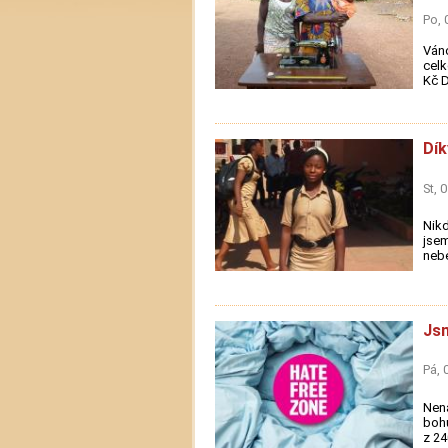
Po, 
Váno
celk
Kč D
Dí
St, 
Nikd
jsem
nebe
Jsm
Pá, 
Nená
bohu
z 24