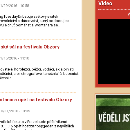
Video
11/29/2016 - 10:58
A
ngTuesday&nbsp;je světový svátek
ovolnictví a dárcovství, který podporuje a
vuje chuť pomáhat a Wontanara se...
ský sál na festivalu Obzory
11/15/2016 - 11:10
ovatelé, horolezci, běžci, vodáci, skialpinisti,
dičníci, ale i etnografové, tanečníci či bubeníci.
ichni s...
tanara opět na festivalu Obzory
10/31/2016 - 13:05
zofická fakulta v Praze bude příští víkend
13.11.16 opět hostit&nbsp;jeden z největších