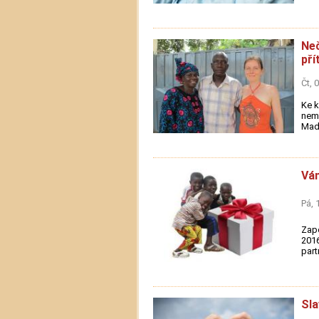
Neč
pří
Čt, 
Ke k
nemo
Madi
Ván
Pá, 
Zapo
2016
part
Sla