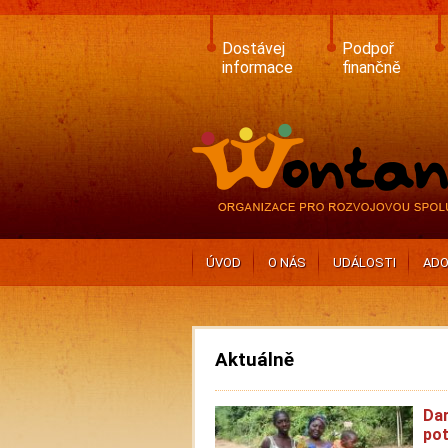
Skip
to
main
Dostávej
Podpoř
content
informace
finančně
ÚVOD
O NÁS
UDÁLOSTI
ADO
Aktuálně
Dar
pot