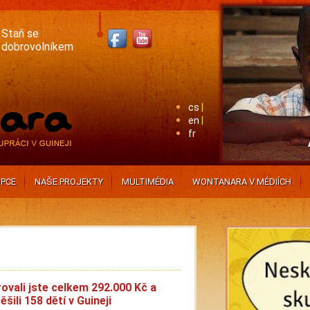
Staň se
dobrovolníkem
cs
en
fr
PCE
NAŠE PROJEKTY
MULTIMÉDIA
WONTANARA V MÉDIÍCH
ovali jste celkem 292.000 Kč a
ěšili 158 dětí v Guineji