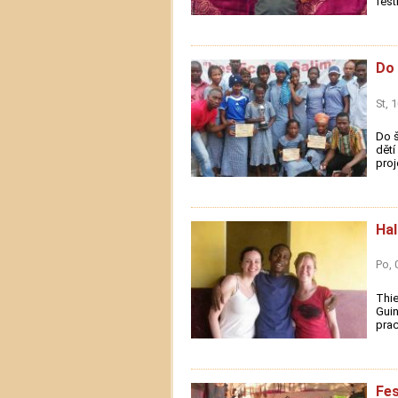
fest
Do 
St, 
Do š
dětí
proj
Hal
Po, 
Thie
Guin
prac
Fes