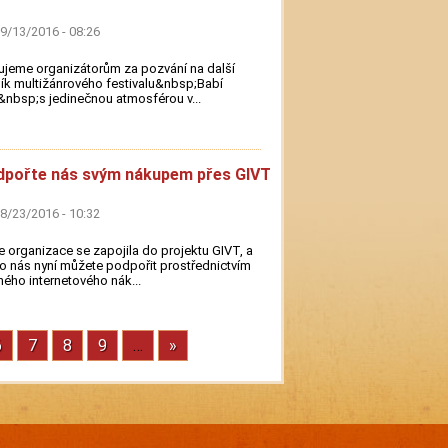
09/13/2016 - 08:26
jeme organizátorům za pozvání na další
ík multižánrového festivalu&nbsp;Babí
&nbsp;s jedinečnou atmosférou v...
pořte nás svým nákupem přes GIVT
08/23/2016 - 10:32
 organizace se zapojila do projektu GIVT, a
o nás nyní můžete podpořit prostřednictvím
ého internetového nák...
ka
Stránka
6
Stránka
7
Stránka
8
Stránka
9
…
Next
»
page