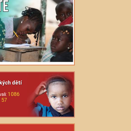
kých dětí
1086
ali:
57
: