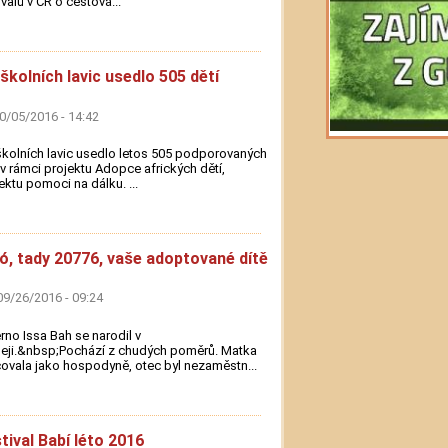
ivalů v ČR o cestová...
školních lavic usedlo 505 dětí
10/05/2016 - 14:42
kolních lavic usedlo letos 505 podporovaných
 v rámci projektu Adopce afrických dětí,
ektu pomoci na dálku. ...
ó, tady 20776, vaše adoptované dítě
09/26/2016 - 09:24
rno Issa Bah se narodil v
eji.&nbsp;Pochází z chudých poměrů. Matka
ovala jako hospodyně, otec byl nezaměstn...
tival Babí léto 2016