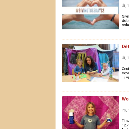
Út, 
Givi
dobr
osla
Dět
Út, 
Cest
expe
Ti vš
Won
Po, 
Filo
12.-