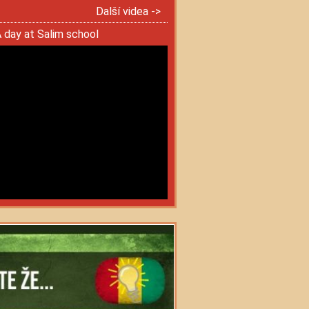
Další videa ->
 day at Salim school