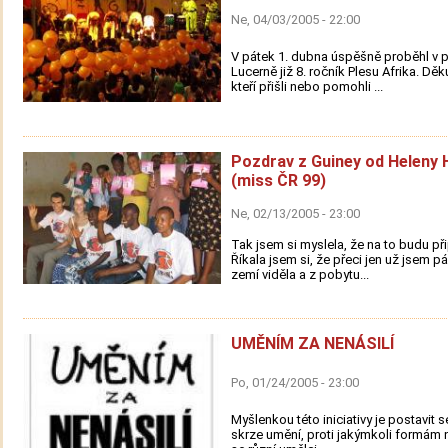
Ne, 04/03/2005 - 22:00
V pátek 1. dubna úspěšně proběhl v 
Lucerně již 8. ročník Plesu Afrika. Dě
kteří přišli nebo pomohli ...
Pozdrav z Guiney od Heleny
(miss ČR 99)
Ne, 02/13/2005 - 23:00
Tak jsem si myslela, že na to budu př
Říkala jsem si, že přeci jen už jsem 
zemí viděla a z pobytu...
UMĚNÍM ZA NENÁSILÍ
Po, 01/24/2005 - 23:00
Myšlenkou této iniciativy je postavit s
skrze umění, proti jakýmkoli formám n