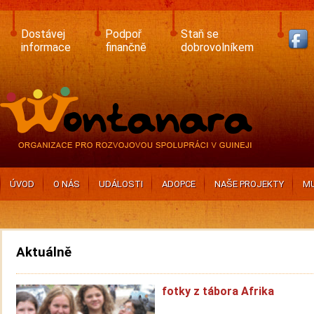
Skip
to
main
Dostávej
Podpoř
Staň se
content
informace
finančně
dobrovolníkem
ÚVOD
O NÁS
UDÁLOSTI
ADOPCE
NAŠE PROJEKTY
MU
Aktuálně
fotky z tábora Afrika