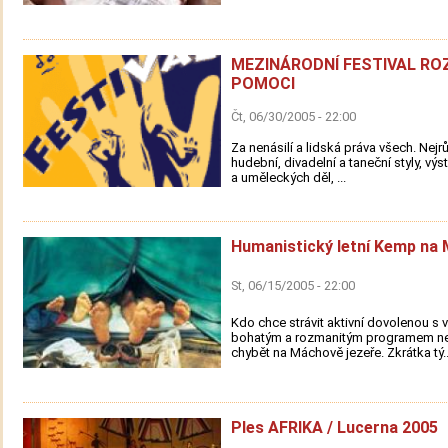
MEZINÁRODNÍ FESTIVAL R
POMOCI
Čt, 06/30/2005 - 22:00
Za nenásilí a lidská práva všech. Nejr
hudební, divadelní a taneční styly, výs
a uměleckých děl, ...
Humanistický letní Kemp na
St, 06/15/2005 - 22:00
Kdo chce strávit aktivní dovolenou s v
bohatým a rozmanitým programem n
chybět na Máchově jezeře. Zkrátka tý..
Ples AFRIKA / Lucerna 2005