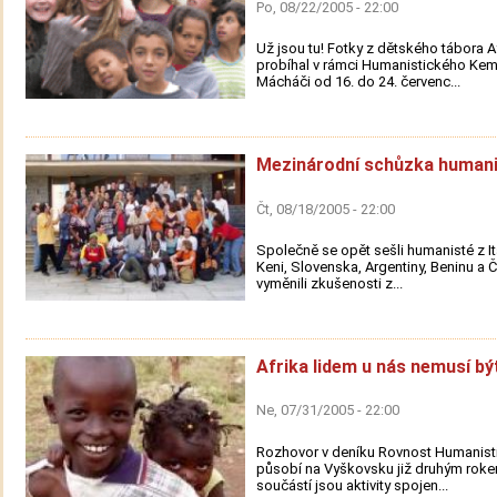
Po, 08/22/2005 - 22:00
Už jsou tu! Fotky z dětského tábora Af
probíhal v rámci Humanistického Ke
Mácháči od 16. do 24. červenc...
Mezinárodní schůzka human
Čt, 08/18/2005 - 22:00
Společně se opět sešli humanisté z Itá
Keni, Slovenska, Argentiny, Beninu a Č
vyměnili zkušenosti z...
Afrika lidem u nás nemusí bý
Ne, 07/31/2005 - 22:00
Rozhovor v deníku Rovnost Humanisti
působí na Vyškovsku již druhým rok
součástí jsou aktivity spojen...