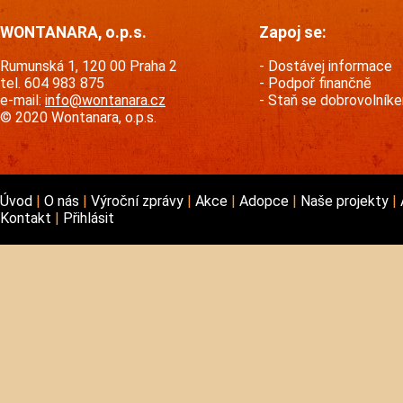
WONTANARA, o.p.s.
Zapoj se:
Rumunská 1, 120 00 Praha 2
Dostávej informace
tel. 604 983 875
Podpoř finančně
e-mail:
info@wontanara.cz
Staň se dobrovolník
© 2020 Wontanara, o.p.s.
Úvod
O nás
Výroční zprávy
Akce
Adopce
Naše projekty
Kontakt
Přihlásit