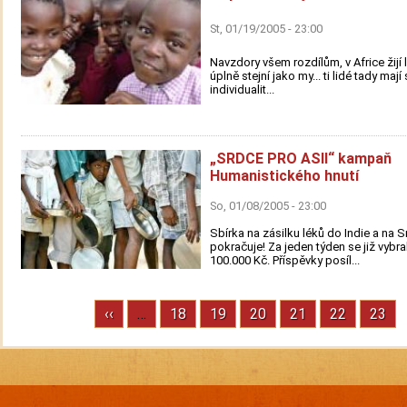
St, 01/19/2005 - 23:00
Navzdory všem rozdílům, v Africe žijí l
úplně stejní jako my... ti lidé tady mají
individualit...
„SRDCE PRO ASII“ kampaň
Humanistického hnutí
So, 01/08/2005 - 23:00
Sbírka na zásilku léků do Indie a na S
pokračuje! Za jeden týden se již vybra
100.000 Kč. Příspěvky posíl...
Previous
‹‹
…
Stránka
18
Stránka
19
Stránka
20
Stránka
21
Stránka
22
Strán
23
Pagination
page