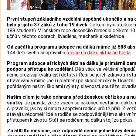
První stupeň základního vzdělání úspěšně ukončilo a na 
bylo přijato 37 žáků z toho 19 dívek
. Celkem nyní studuje 
188 studentů. V loňském roce dokončilo řemeslo celkem 10
učňů v těchto oborech: švadlena, mechanik a kadeřnice.
Od začátku programu adopce na dálku máme již 588 ab
144 dětí svého adoptivního
rodiče na dálku aktuálně hledá
.
Program adopce afrických dětí na dálku je primárně za
podporu přístupu ke vzdělání
. Děti však ve většině případů
němu prožívají kvalitnější dětství. Řeší se jejich zdravotní sta
stravování a mimo jiné i uplatnění po skončení školy. Účastní
pořádanými našimi školami (výlety, slavnosti, soutěže, divadla, .
Naším cílem je také ochrana před ženskou obřízkou a n
sňatky
. Je pravda, že ze všech se nakonec nestanou doktoři,
či právníci, jak by si mnozí adoptivní rodiče určitě přáli. Z vět
stávají uvědomělí lidé a rodiče se zodpovědnějším a aktivní
přístupem k životu. Stát se rodičem na dálku stojí za pokus:
Za 500 Kč měsíčně, což odpovídá cenně jedné kávy denn