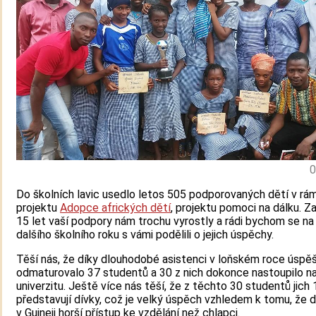
0
Do školních lavic usedlo letos 505 podporovaných dětí v rá
projektu
Adopce afrických dětí
, projektu pomoci na dálku. Z
15 let vaší podpory nám trochu vyrostly a rádi bychom se na
dalšího školního roku s vámi podělili o jejich úspěchy.
Těší nás, že díky dlouhodobé asistenci v loňském roce úspě
odmaturovalo 37 studentů a 30 z nich dokonce nastoupilo n
univerzitu. Ještě více nás těší, že z těchto 30 studentů jich 
představují dívky, což je velký úspěch vzhledem k tomu, že d
v Guineji horší přístup ke vzdělání než chlapci.