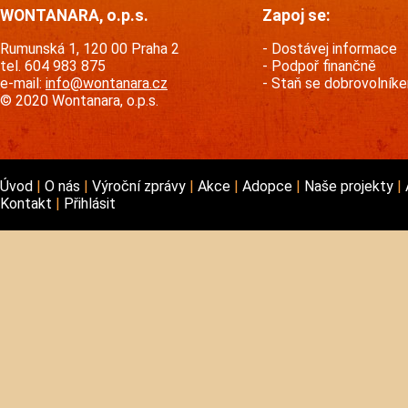
WONTANARA, o.p.s.
Zapoj se:
Rumunská 1, 120 00 Praha 2
Dostávej informace
tel. 604 983 875
Podpoř finančně
e-mail:
info@wontanara.cz
Staň se dobrovolník
© 2020 Wontanara, o.p.s.
Úvod
O nás
Výroční zprávy
Akce
Adopce
Naše projekty
Kontakt
Přihlásit