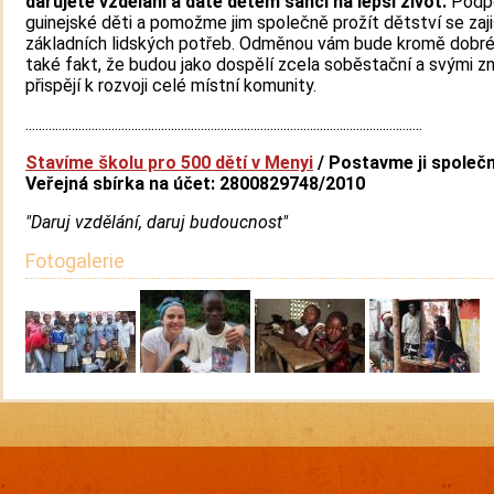
darujete vzdělání a dáte dětem šanci na lepší život.
Podp
guinejské děti a pomožme jim společně prožít dětství se zaj
základních lidských potřeb. Odměnou vám bude kromě dobré
také fakt, že budou jako dospělí zcela soběstační a svými z
přispějí k rozvoji celé místní komunity.
........................................................................................................................
Stavíme školu pro 500 dětí v Menyi
/ Postavme ji společ
Veřejná sbírka na účet: 2800829748/2010
"Daruj vzdělání, daruj budoucnost"
Fotogalerie