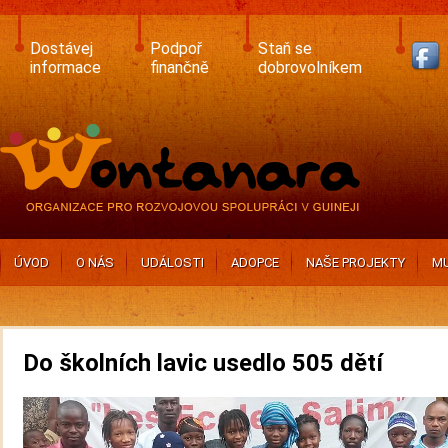
Skip
to
main
Dostávej
Podpoř
Staň se
content
informace
finančně
dobrovolníkem
ÚVOD
O NÁS
UDÁLOSTI
ADOPCE
NAŠE PROJEKTY
MU
Do školních lavic usedlo 505 dětí