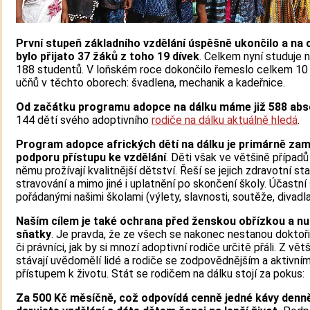
První stupeň základního vzdělání úspěšně ukončilo a na 
bylo přijato 37 žáků z toho 19 dívek
. Celkem nyní studuje 
188 studentů. V loňském roce dokončilo řemeslo celkem 10
učňů v těchto oborech: švadlena, mechanik a kadeřnice.
Od začátku programu adopce na dálku máme již 588 ab
144 dětí svého adoptivního
rodiče na dálku aktuálně hledá
.
Program adopce afrických dětí na dálku je primárně za
podporu přístupu ke vzdělání
. Děti však ve většině případů
němu prožívají kvalitnější dětství. Řeší se jejich zdravotní sta
stravování a mimo jiné i uplatnění po skončení školy. Účastní
pořádanými našimi školami (výlety, slavnosti, soutěže, divadla, .
Naším cílem je také ochrana před ženskou obřízkou a n
sňatky
. Je pravda, že ze všech se nakonec nestanou doktoři,
či právníci, jak by si mnozí adoptivní rodiče určitě přáli. Z vět
stávají uvědomělí lidé a rodiče se zodpovědnějším a aktivní
přístupem k životu. Stát se rodičem na dálku stojí za pokus:
Za 500 Kč měsíčně, což odpovídá cenně jedné kávy denn