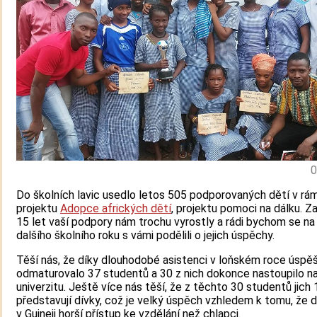
0
Do školních lavic usedlo letos 505 podporovaných dětí v rá
projektu
Adopce afrických dětí
, projektu pomoci na dálku. Z
15 let vaší podpory nám trochu vyrostly a rádi bychom se na
dalšího školního roku s vámi podělili o jejich úspěchy.
Těší nás, že díky dlouhodobé asistenci v loňském roce úspě
odmaturovalo 37 studentů a 30 z nich dokonce nastoupilo n
univerzitu. Ještě více nás těší, že z těchto 30 studentů jich 
představují dívky, což je velký úspěch vzhledem k tomu, že d
v Guineji horší přístup ke vzdělání než chlapci.