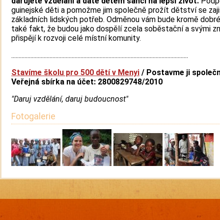
darujete vzdělání a dáte dětem šanci na lepší život.
Podp
guinejské děti a pomožme jim společně prožít dětství se zaj
základních lidských potřeb. Odměnou vám bude kromě dobré
také fakt, že budou jako dospělí zcela soběstační a svými z
přispějí k rozvoji celé místní komunity.
........................................................................................................................
Stavíme školu pro 500 dětí v Menyi
/ Postavme ji společ
Veřejná sbírka na účet: 2800829748/2010
"Daruj vzdělání, daruj budoucnost"
Fotogalerie