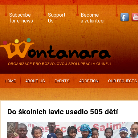
Skip
to
main
Subscribe
Support
Become
content
for e-news
Us
a volunteer
HOME
ABOUT US
EVENTS
ADOPTION
OUR PROJECTS
Do školních lavic usedlo 505 dětí