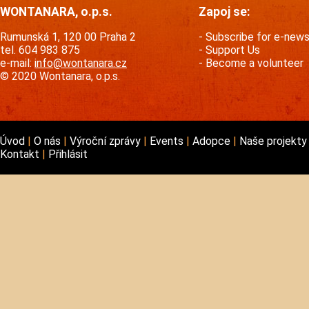
WONTANARA, o.p.s.
Zapoj se:
Rumunská 1, 120 00 Praha 2
Subscribe for e-new
tel. 604 983 875
Support Us
e-mail:
info@wontanara.cz
Become a volunteer
© 2020 Wontanara, o.p.s.
Úvod
O nás
Výroční zprávy
Events
Adopce
Naše projekt
Kontakt
Přihlásit