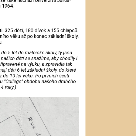
e také nachází Univerzita Julius-
u 1964.
i 325 dětí, 180 dívek a 155 chlapců.
ního věku až po konec základní školy,
u.
 do 5 let do mateřské školy, ty jsou
 našich dětí se snažíme, aby chodily i
řipravené na výuku, a zpravidla tak
í děti 6 let základní školy, do které
až do 10 let věku. Po prvních šesti
nou "Collège" obdobu našeho druhého
4 roky.)