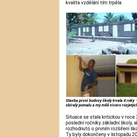
kvalita vzdělání tím trpěla.
Stavba první budovy školy trvala 4 roky 
sbíraly pomalu a my měli vícero rozjetýc
Situace se stala kritickou v roc
poslední ročníky základní školy, a
rozhodnuto o prvním rozšíření šk
Ty byly dokončeny v listopadu 20