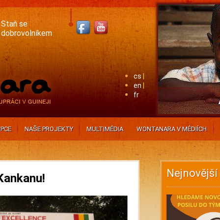
Staň se
dobrovolníkem
cs
en
fr
PCE
NAŠE PROJEKTY
MULTIMÉDIA
WONTANARA V MÉDIÍCH
Nejnovější
Kankanu!