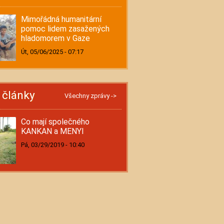
Mimořádná humanitární
pomoc lidem zasažených
hladomorem v Gaze
Út, 05/06/2025 - 07:17
í články
Všechny zprávy ->
Co mají společného
KANKAN a MENYI
Pá, 03/29/2019 - 10:40