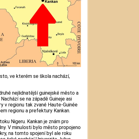
sto, ve kterém se škola nachází,
druhé nejlidnatější guinejské město a
. Nachází se na západě Guineje asi
y v regionu tak zvané Haute-Guinée
tem regionu a prefektury Kankan.
ítoku Nigeru. Kankan je znám pro
lny. V minulosti bylo město propojeno
ry, na tomto spojení byl ale roku