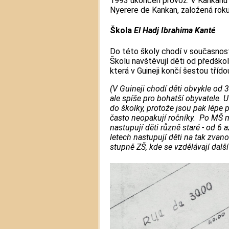
1993 ukončen provoz. V Kankanu s
Nyerere de Kankan, založená rok
Škola
El Hadj Ibrahima Kanté
Do této školy chodí v současnost
Školu navštěvují děti od předškol
která v Guineji končí šestou třído
(V Guineji chodí děti obvykle od 3
ale spíše pro bohatší obyvatele. U
do školky, protože jsou pak lépe p
často neopakují ročníky. Po MŠ maj
nastupují děti různě staré - od 6 
letech nastupují děti na tak zva
stupně ZŠ, kde se vzdělávají další 