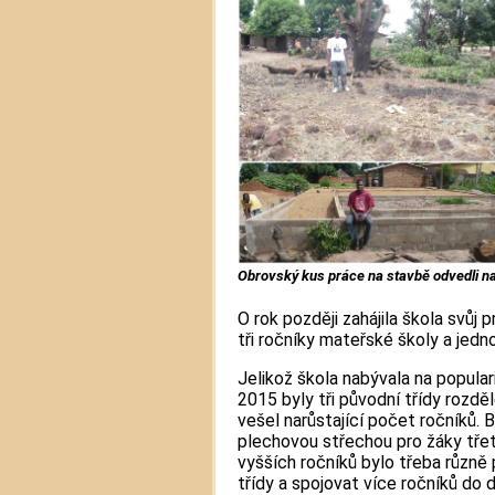
Obrovský kus práce na stavbě odvedli naš
O rok později zahájila škola svůj
tři ročníky mateřské školy a jedno
Jelikož škola nabývala na popularit
2015 byly tři původní třídy rozdě
vešel narůstající počet ročníků. 
plechovou střechou pro žáky třet
vyšších ročníků bylo třeba různě 
třídy a spojovat více ročníků do d