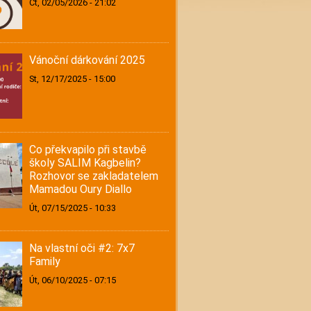
Čt, 02/05/2026 - 21:02
Vánoční dárkování 2025
St, 12/17/2025 - 15:00
Co překvapilo při stavbě
školy SALIM Kagbelin?
Rozhovor se zakladatelem
Mamadou Oury Diallo
Út, 07/15/2025 - 10:33
Na vlastní oči #2: 7x7
Family
Út, 06/10/2025 - 07:15