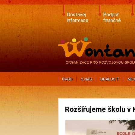
Skip
to
main
Dostávej
Podpoř
content
informace
finančně
ÚVOD
O NÁS
UDÁLOSTI
ADO
Rozšiřujeme školu v 