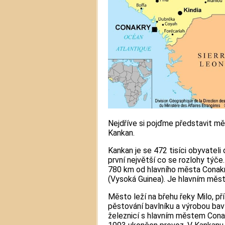
Nejdříve si pojďme představit mě
Kankan.
Kankan je se 472 tisíci obyvateli 
první největší co se rozlohy týče
780 km od hlavního města Conakr
(Vysoká Guinea). Je hlavním měs
Město leží na břehu řeky Milo, př
pěstování bavlníku a výrobou bav
železnicí s hlavním městem Conak