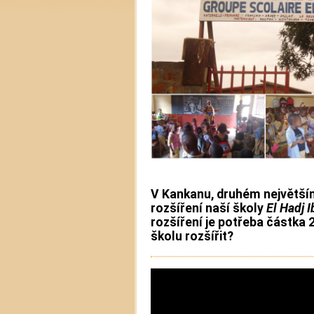
V Kankanu, druhém největší
rozšíření naší školy
El Hadj 
rozšíření je potřeba částka
školu rozšířit?