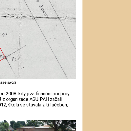
naše škola
ce 2008. kdy ji za finanční podpory
é z organizace AGUIPAH začali
2, škola se stávala z tří učeben,