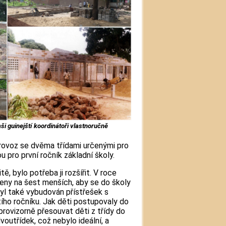
i guinejští koordinátoři vlastnoručně
 provoz se dvěma třídami určenými pro
u pro první ročník základní školy.
ě, bylo potřeba ji rozšířit. V roce
leny na šest menších, aby se do školy
Byl také vybudován přístřešek s
ího ročníku. Jak děti postupovaly do
provizorně přesouvat děti z třídy do
voutřídek, což nebylo ideální, a