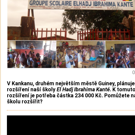
0
V Kankanu, druhém největším městě Guiney, plánuj
rozšíření naší školy
El Hadj Ibrahima Kanté
. K tomut
rozšíření je potřeba částka 234 000 Kč. Pomůžete 
školu rozšířit?