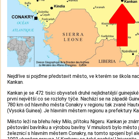
Nejdříve si pojďme představit město, ve kterém se škola nac
Kankan.
Kankan je se 472 tisíci obyvateli druhé nejlidnatější guinejsk
první největší co se rozlohy týče. Nachází se na západě Guine
780 km od hlavního města Conakry v regionu tak zvané Haut
(Vysoká Guinea). Je hlavním městem regionu a prefektury Ka
Město leží na břehu řeky Milo, přítoku Nigeru. Kankan je zná
pěstování bavlníku a výrobou bavlny. V minulosti bylo město
železnicí s hlavním městem Conakry, na tomto spojení byl al