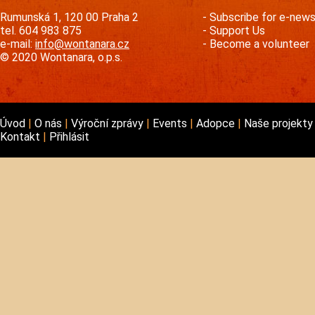
Rumunská 1, 120 00 Praha 2
Subscribe for e-new
tel. 604 983 875
Support Us
e-mail:
info@wontanara.cz
Become a volunteer
© 2020 Wontanara, o.p.s.
Úvod
O nás
Výroční zprávy
Events
Adopce
Naše projekt
Kontakt
Přihlásit