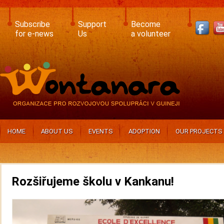
Skip
to
main
Subscribe
Support
Become
content
for e-news
Us
a volunteer
HOME
ABOUT US
EVENTS
ADOPTION
OUR PROJECTS
Rozšiřujeme školu v Kankanu!