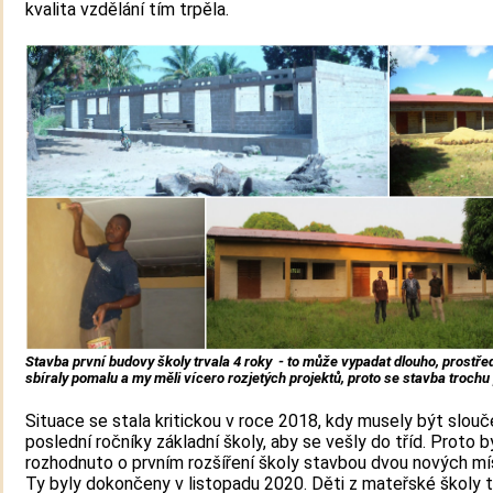
kvalita vzdělání tím trpěla.
Stavba první budovy školy trvala 4 roky - to může vypadat dlouho, prostře
sbíraly pomalu a my měli vícero rozjetých projektů, proto se stavba trochu
Situace se stala kritickou v roce 2018, kdy musely být slou
poslední ročníky základní školy, aby se vešly do tříd. Proto b
rozhodnuto o prvním rozšíření školy stavbou dvou nových mí
Ty byly dokončeny v listopadu 2020. Děti z mateřské školy 