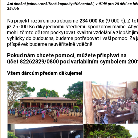
Ani dnešní jednou rozšířené kapacity tříd nestačí, v třídě pro 20 dětí se b
35 dětí
Na projekt rozšíření potřebujeme
234 000 Kč
(9 000 €). Z té
již 25 000 Kč díky jednomu štědrému sponzorovi máme. Ab
mohli těmto dětem poskytovat kvalitní vzdělání a zlepšit jim
vyhlídky do budoucna, budeme potřebovat i vaši pomoc. Za j
příspěvek budeme neuvěřitelně vděční!
Pokud nám chcete pomoci, můžete přispívat na
účet 82262329/0800 pod variabilním symbolem 200
Všem dárcům předem děkujeme!