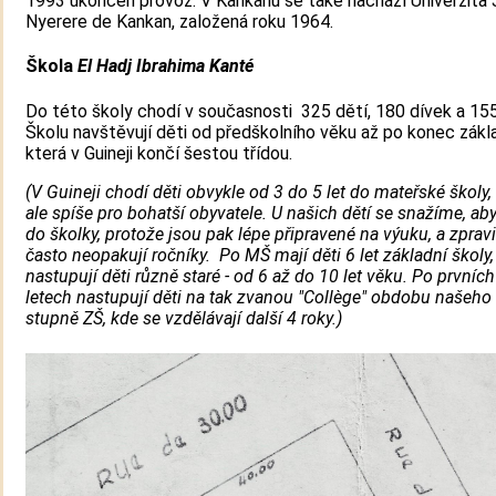
1993 ukončen provoz. V Kankanu se také nachází Univerzita J
Nyerere de Kankan, založená roku 1964.
Škola
El Hadj Ibrahima Kanté
Do této školy chodí v současnosti 325 dětí, 180 dívek a 15
Školu navštěvují děti od předškolního věku až po konec zákla
která v Guineji končí šestou třídou.
(V Guineji chodí děti obvykle od 3 do 5 let do mateřské školy, 
ale spíše pro bohatší obyvatele. U našich dětí se snažíme, aby
do školky, protože jsou pak lépe připravené na výuku, a zpravi
často neopakují ročníky. Po MŠ mají děti 6 let základní školy,
nastupují děti různě staré - od 6 až do 10 let věku. Po prvních
letech nastupují děti na tak zvanou "Collège" obdobu našeh
stupně ZŠ, kde se vzdělávají další 4 roky.)