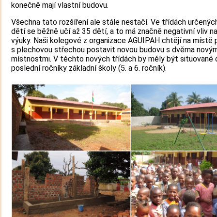
konečně mají vlastní budovu.
Všechna tato rozšíření ale stále nestačí. Ve třídách určenýc
dětí se běžně učí až 35 dětí, a to má značně negativní vliv na
výuky. Naši kolegové z organizace AGUIPAH chtějí na místě 
s plechovou střechou postavit novou budovu s dvěma novým
místnostmi. V těchto nových třídách by měly být situované 
poslední ročníky základní školy (5. a 6. ročník).