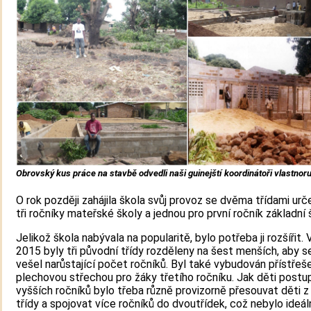
Obrovský kus práce na stavbě odvedli naši guinejští koordinátoři vlastnor
O rok později zahájila škola svůj provoz se dvěma třídami ur
tři ročníky mateřské školy a jednou pro první ročník základní 
Jelikož škola nabývala na popularitě, bylo potřeba ji rozšířit. 
2015 byly tři původní třídy rozděleny na šest menších, aby s
vešel narůstající počet ročníků. Byl také vybudován přístřeš
plechovou střechou pro žáky třetího ročníku. Jak děti postu
vyšších ročníků bylo třeba různě provizorně přesouvat děti z
třídy a spojovat více ročníků do dvoutřídek, což nebylo ideáln