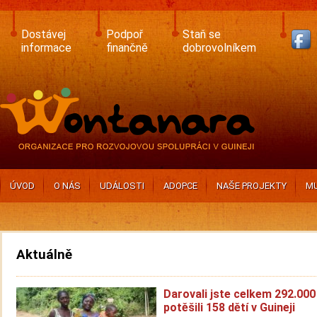
Skip
to
main
Dostávej
Podpoř
Staň se
content
informace
finančně
dobrovolníkem
ÚVOD
O NÁS
UDÁLOSTI
ADOPCE
NAŠE PROJEKTY
MU
Aktuálně
Darovali jste celkem 292.000
potěšili 158 dětí v Guineji