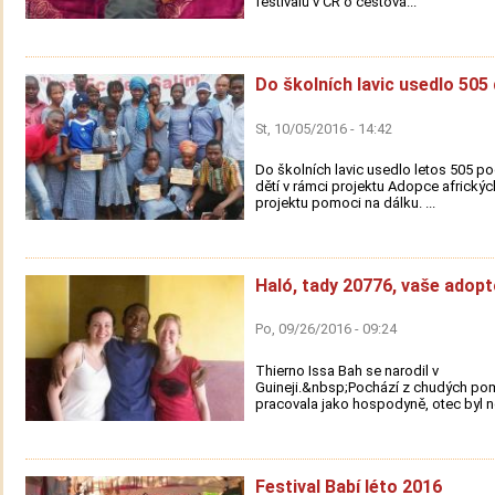
festivalů v ČR o cestová...
Do školních lavic usedlo 505 
St, 10/05/2016 - 14:42
Do školních lavic usedlo letos 505 
dětí v rámci projektu Adopce afrických
projektu pomoci na dálku. ...
Haló, tady 20776, vaše adopt
Po, 09/26/2016 - 09:24
Thierno Issa Bah se narodil v
Guineji.&nbsp;Pochází z chudých po
pracovala jako hospodyně, otec byl n
Festival Babí léto 2016