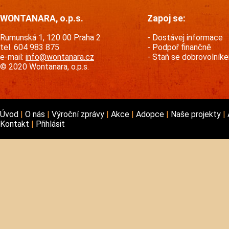
WONTANARA, o.p.s.
Zapoj se:
Rumunská 1, 120 00 Praha 2
Dostávej informace
tel. 604 983 875
Podpoř finančně
e-mail:
info@wontanara.cz
Staň se dobrovolník
© 2020 Wontanara, o.p.s.
Úvod
O nás
Výroční zprávy
Akce
Adopce
Naše projekty
Kontakt
Přihlásit