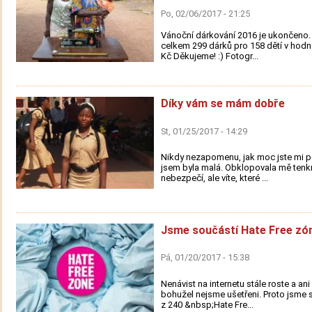
Po, 02/06/2017 - 21:25
Vánoční dárkování 2016 je ukončeno. 
celkem 299 dárků pro 158 dětí v hodn
Kč Děkujeme! :) Fotogr...
Díky vám se mám dobře
St, 01/25/2017 - 14:29
Nikdy nezapomenu, jak moc jste mi p
jsem byla malá. Obklopovala mě tenkr
nebezpečí, ale víte, které ...
Jsme součástí Hate Free zó
Pá, 01/20/2017 - 15:38
Nenávist na internetu stále roste a an
bohužel nejsme ušetřeni. Proto jsme s
z 240 &nbsp;Hate Fre...