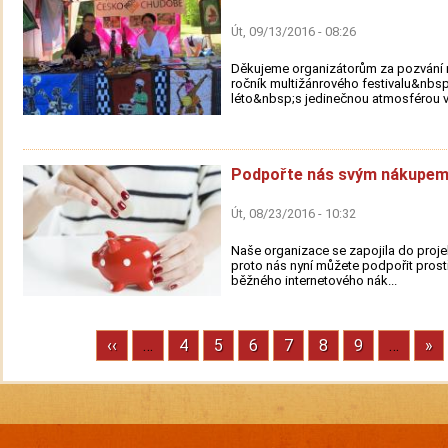
Út, 09/13/2016 - 08:26
Děkujeme organizátorům za pozvání n
ročník multižánrového festivalu&nbs
léto&nbsp;s jedinečnou atmosférou v.
Podpořte nás svým nákupem
Út, 08/23/2016 - 10:32
Naše organizace se zapojila do proje
proto nás nyní můžete podpořit prost
běžného internetového nák...
Previous
‹‹
…
Stránka
4
Stránka
5
Stránka
6
Stránka
7
Stránka
8
Stránka
9
…
Ne
»
Pagination
page
pa