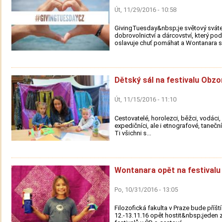
Út, 11/29/2016 - 10:58
GivingTuesday&nbsp;je světový svát
dobrovolnictví a dárcovství, který po
oslavuje chuť pomáhat a Wontanara se
Dětský sál na festivalu Obzo
Út, 11/15/2016 - 11:10
Cestovatelé, horolezci, běžci, vodáci, s
expedičníci, ale i etnografové, taneční
Ti všichni s...
Wontanara opět na festivalu
Po, 10/31/2016 - 13:05
Filozofická fakulta v Praze bude příšt
12.-13.11.16 opět hostit&nbsp;jeden z