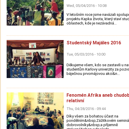
Wed, 05/04/2016 - 10:08
V letošním roce jsme navázali spolup
projektu Kapka života, který staví stu
oblastech, kde je nezávadná...
Studentský Majáles 2016
Tue, 05/03/2016 - 10:00
Děkujeme všem, kdo se zastavili u n
studentům Karlovy univerzity za pozv
báječnou prvomájovou akci&n...
Fenomén Afrika aneb chudob
relativní
Thu, 04/28/2016 - 09:44
Díky všem za bohatou účast na
pondělním&nbsp;Zážitkovém seminář
dobrovolníky&nbsp;a příjemně