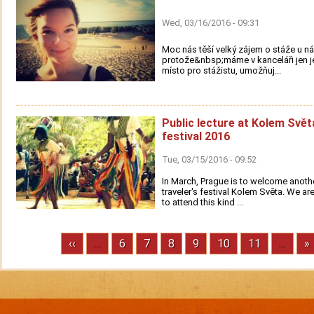
Wed, 03/16/2016 - 09:31
Moc nás těší velký zájem o stáže u n
protože&nbsp;máme v kanceláři jen j
místo pro stážistu, umožňuj...
Public lecture at Kolem Svět
festival 2016
Tue, 03/15/2016 - 09:52
In March, Prague is to welcome anothe
traveler's festival Kolem Světa. We ar
to attend this kind ...
Previous
‹‹
…
Page
6
Page
7
Page
8
Page
9
Page
10
Page
11
…
N
»
Pagination
page
p