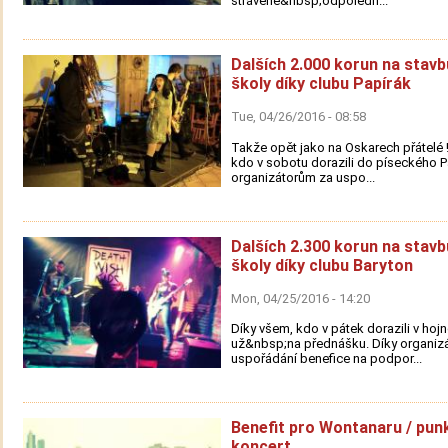
strávené&nbsp;odpoledn...
Dalších 2.000 korun na stavb
školy díky clubu Papírák
Tue, 04/26/2016 - 08:58
Takže opět jako na Oskarech přátelé 
kdo v sobotu dorazili do píseckého P
organizátorům za uspo...
Dalších 2.300 korun na stavb
školy díky clubu Baryton
Mon, 04/25/2016 - 14:20
Díky všem, kdo v pátek dorazili v ho
už&nbsp;na přednášku. Díky organiz
uspořádání benefice na podpor...
Benefit pro Wontanaru / pun
koncert