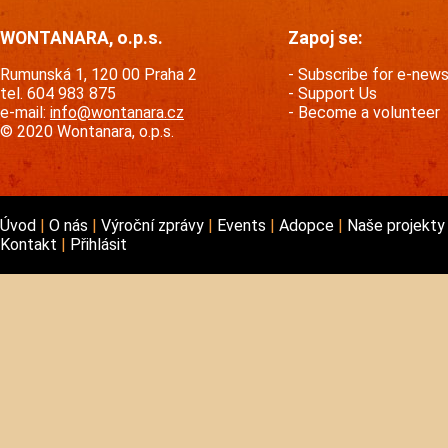
WONTANARA, o.p.s.
Zapoj se:
Rumunská 1, 120 00 Praha 2
Subscribe for e-new
tel. 604 983 875
Support Us
e-mail:
info@wontanara.cz
Become a volunteer
© 2020 Wontanara, o.p.s.
Úvod
O nás
Výroční zprávy
Events
Adopce
Naše projekt
Kontakt
Přihlásit