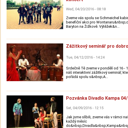
Wed, 04/20/2016 - 08:18
Zveme vás spolu se Schmeichel kabi
benefiční akci pro Wontanaru&nbsp;
Baryton na Žižkově. Výtěžek&n...
Zážitkový seminář pro dobro
Tue, 04/12/2016 - 14:24
Srdečně Tě zveme v pondělí od 16 - 1
náš interaktivní zážitkový seminář, k
pořádá spolu s&nbsp;A...
Pozvánka Divadlo Kampa 04
Sat, 04/09/2016 - 12:15
Jak jsme slíbili, zveme vás v rámci n
každý měsíc
do&nbsp;Divadla&nbsp;Kampa&nbsp;