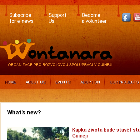
Skip
to
main
Subscribe
Support
Become
content
for e-news
Us
a volunteer
HOME
ABOUT US
EVENTS
ADOPTION
OUR PROJECTS
What's new?
Kapka života bude stavět st
Guineji