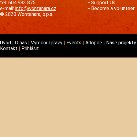
tel. 604 983 875
Support Us
e-mail:
info@wontanara.cz
Become a volunteer
© 2020 Wontanara, o.p.s.
Úvod
O nás
Výroční zprávy
Events
Adopce
Naše projekt
Kontakt
Přihlásit