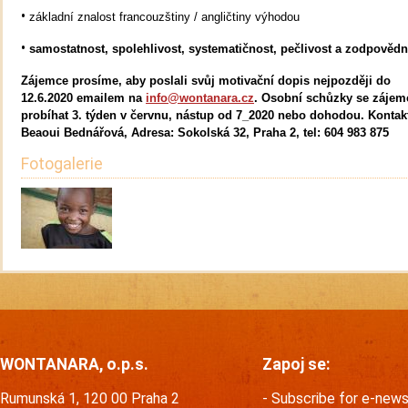
•
základní znalost francouzštiny / angličtiny výhodou
•
samostatnost, spolehlivost, systematičnost, pečlivost a zodpovědn
Zájemce prosíme, aby poslali svůj motivační dopis
nejpozději do
12.6.2020
emailem na
info@wontanara.cz
. Osobní schůzky se zájem
probíhat 3. týden v červnu, nástup od 7_2020 nebo dohodou. Kontak
Beaoui Bednářová, Adresa: Sokolská 32, Praha 2, tel: 604 983 875
Fotogalerie
WONTANARA, o.p.s.
Zapoj se:
Rumunská 1, 120 00 Praha 2
Subscribe for e-new