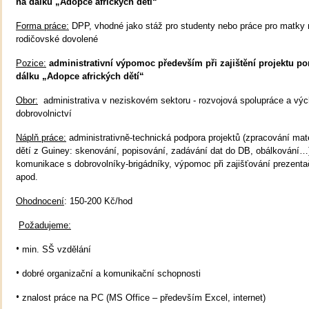
na dálku „Adopce afrických dětí“
Forma práce:
DPP, vhodné jako stáž pro studenty nebo práce pro matky 
rodičovské dovolené
Pozice:
administrativní výpomoc především při zajištění projektu p
dálku „Adopce afrických dětí“
Obor:
administrativa v neziskovém sektoru - rozvojová spolupráce a vý
dobrovolnictví
Náplň práce:
administrativně-technická podpora projektů (zpracování mate
dětí z Guiney: skenování, popisování, zadávání dat do DB, obálkování…
komunikace s dobrovolníky-brigádníky, výpomoc při zajišťování prezenta
apod.
Ohodnocení
: 150-200 Kč/hod
Požadujeme:
•
min. SŠ vzdělání
•
dobré organizační a komunikační schopnosti
•
znalost práce na PC (MS Office – především Excel, internet)