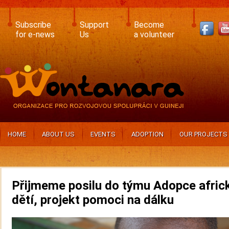
Skip
to
main
Subscribe
Support
Become
content
for e-news
Us
a volunteer
HOME
ABOUT US
EVENTS
ADOPTION
OUR PROJECTS
Přijmeme posilu do týmu Adopce afric
dětí, projekt pomoci na dálku