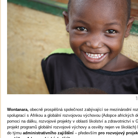
1
Wontanara,
obecně prospěšná společnost zabývající se mezinárodní ro
spoluprací s Afrikou a globální rozvojovou výchovou (Adopce afrických dě
pomoci na dálku, rozvojové projekty v oblasti školství a zdravotnictví v G
projekt programů globální rozvojové výchovy a osvěty nejen ve školách) 
do týmu
adm
inistrativního zajištění
– především
pro rozvojový proje