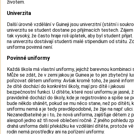
životem.
Univerzita
Další úrovně vzdělání v Guineji jsou univerzitní (státní i soukr
univerzitu se student dostane po přijímacích testech. Zájem 
tak vysoký, že často hraje roli úplatek, aby byl student přijat. 
na univerzitu dostávají studenti malé stipendium od státu. Zd
uniforma povinná není.
Povinné uniformy
Každá škola má vlastní uniformy, jejichž barevnou kombinaci s
Může se zdát, že v zemi jakou je Guinea je to jen zbytečný lu
pořizovat dětem uniformy. Avšak kromě toho, že jasně informu
že dítě dochází do konkrétní školy, mají pro dítě i jakousi
bezpečnostní funkci. U dítěte, které nosí uniformu je jasné, 
pravidelně dochází do školy, kde je registrováno a spíše se 
bude někdo shánět, pokud se mu něco stane, než po dítěti, 
uniformu nemá a je tedy pravděpodobné, že žije na např. ulici.
Nezanedbatelné je i to, že nová uniforma, zajišťuje dětem z
alespoň jedno až tři nové oblečení ročně. Z jiného pohledu z
drahá uniforma další překážku ke vzdělání dítěte, protože vě
rodin nemá prostředky ani na pořízení uniformy.