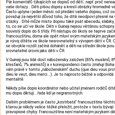
Pár komentářů týkajících se dopisů od dětí…např. proč nereag
vaše dotazy… Děti píšou dopisy a kreslí obrázky hromadně ve
Často uplyne i jeden měsíc od předání vašeho dopisu, což o
považuji za největší důvod toho, že dítě neodpoví přesně na
otázky… Dítě může místo dopisu také psát abecedu, slabiky,
to, co se učí ve škole. Děti v Guineji nejsou většinou schopn
souvislý dopis do 6.třídy. Při nástupu do školy se teprve začín
francouzštinu, doma ale opět mluví svým mateřským jazyke
je vývoj dítěte ve škole nesrovnatelný s vývojem dětí v ČR. O
se obvykle rozdíl začíná dohánět a děti na střední škole jsou 
srovnatelné úrovni jako děti v ČR.
V Guineji jsou lidé dost nábožensky založeni (85% muslimů, 8
křesťanů, 7% animistů) a v korespondenci často zmiňují Boha 
vám právě v tomto „náboženském“ duchu (que dieu vous prot
dieu le veut, dieu merci….). Je to naprosto běžné a odpovídá
mentalitě.
Někdy píše dopis koordinátor nebo učitel jménem rodičů dítě
mu dopis diktují… řada lidí je negramotných.
Dalším problémem je často „kostrbatá“ francouzština těchto
kterou je někdy velice těžké přeložit, protože v textu bývají
pravopisné chyby. Francouzština není mateřským jazykem dět