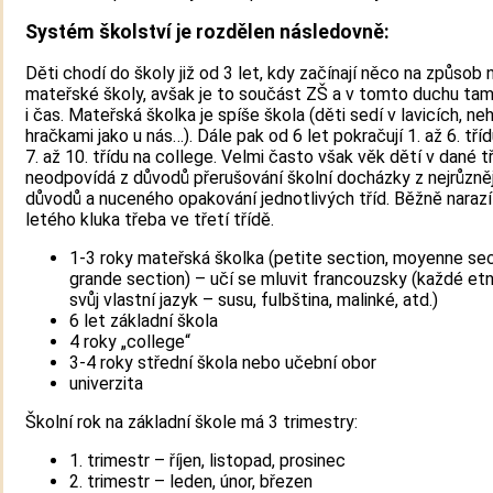
Systém školství je rozdělen následovně:
Děti chodí do školy již od 3 let, kdy začínají něco na způsob 
mateřské školy, avšak je to součást ZŠ a v tomto duchu tam 
i čas. Mateřská školka je spíše škola (děti sedí v lavicích, nehr
hračkami jako u nás…). Dále pak od 6 let pokračují 1. až 6. tří
7. až 10. třídu na college. Velmi často však věk dětí v dané t
neodpovídá z důvodů přerušování školní docházky z nejrůzně
důvodů a nuceného opakování jednotlivých tříd. Běžně narazí
letého kluka třeba ve třetí třídě.
1-3 roky mateřská školka (petite section, moyenne sec
grande section) – učí se mluvit francouzsky (každé et
svůj vlastní jazyk – susu, fulbština, malinké, atd.)
6 let základní škola
4 roky „college“
3-4 roky střední škola nebo učební obor
univerzita
Školní rok na základní škole má 3 trimestry:
1. trimestr – říjen, listopad, prosinec
2. trimestr – leden, únor, březen