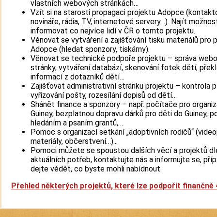
vlastních webových stránkách…
Vzít si na starosti propagaci projektu Adopce (kontakt
novináře, rádia, TV, internetové servery…). Najít možnosti
informovat co nejvíce lidí v ČR o tomto projektu.
Věnovat se vytváření a zajišťování tisku materiálů pro 
Adopce (hledat sponzory, tiskárny).
Věnovat se technické podpoře projektu – správa web
stránky, vytváření databází, skenování fotek dětí, přek
informací z dotazníků dětí…
Zajišťovat administrativní stránku projektu – kontrola p
vyřizování pošty, rozesílání dopisů od dětí…
Shánět finance a sponzory – např. počítače pro organi
Guiney, bezplatnou dopravu dárků pro děti do Guiney, 
hledáním a psaním grantů,…
Pomoc s organizací setkání „adoptivních rodičů“ (video
materiály, občerstvení…)...
Pomoci můžete se spoustou dalších věcí a projektů dl
aktuálních potřeb, kontaktujte nás a informujte se, pří
dejte vědět, co byste mohli nabídnout.
Přehled některých projektů, které lze podpořit finančně