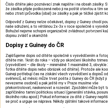
Číslo dítěte jako poznávací znak napište i na obsah zásilky. S
že zásilka přijde poškozená nebo ji na poště otevřou a tím s
nebo ztratí průvodka (obal) ze zásilky a pak je těžké zjistit k
Odpověď z Guiney nelze očekávat, dopisy z Guiney chodí po
naše sdružení, a to většinou 2x-3x v roce společně s vysvěd
Bohužel nejsme schopni organizačně zvládnout potvrzení k
dopisu zvlášť a okamžitě.
Dopisy z Guiney do ČR
Zajišťujeme dopis od dítěte společně s vysvědčením a fotog
dítěte min. 1krát do roka – vždy po skončení školního trimes
(vysvědčení – dle školy – minimálně 1 maximálně 3, obvykle 2
fotka dítěte dopis nebo obrázek od dítěte). Protože ale koor
Guineji potřebují čas na získání všech vysvědčení a dopisů o
svěřenců, až měsíc může trvat pošta z Guiney do ČR (když ji
nevezeme osobně) a pak ještě my v Praze musíme vše
překontrolovat, naskenovat a rozeslat. Zpoždění může být t
zapříčiněno tamní politickou situací (generální stávka, posun
školního roku apod.) Pokud informace za dítě z Guiney nepřišly
se proč a urguje se náprava. Někdy zjištění takové informace 