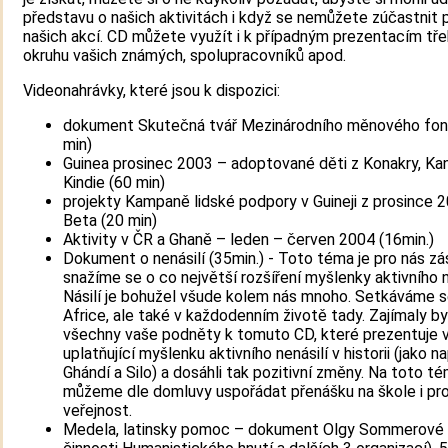
představu o našich aktivitách i když se nemůžete zúčastnit 
našich akcí. CD můžete využít i k případným prezentacím tře
okruhu vašich známých, spolupracovníků apod.
Videonahrávky, které jsou k dispozici:
dokument Skutečná tvář Mezinárodního měnového fon
min)
Guinea prosinec 2003 – adoptované děti z Konakry, Ka
Kindie (60 min)
projekty Kampaně lidské podpory v Guineji z prosince 
Beta (20 min)
Aktivity v ČR a Ghaně – leden – červen 2004 (16min.)
Dokument o nenásilí (35min.) - Toto téma je pro nás zá
snažíme se o co největší rozšíření myšlenky aktivního n
Násilí je bohužel všude kolem nás mnoho. Setkáváme s
Africe, ale také v každodenním životě tady. Zajímaly by
všechny vaše podněty k tomuto CD, které prezentuje 
uplatňující myšlenku aktivního nenásilí v historii (jako na
Ghándí a Silo) a dosáhli tak pozitivní změny. Na toto t
můžeme dle domluvy uspořádat přenášku na škole i pr
veřejnost.
Medela, latinsky pomoc – dokument Olgy Sommerové 