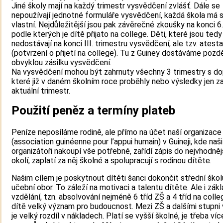
Jiné školy mají na každý trimestr vysvědčení zvlášť. Dále se
nepoužívají jednotné formuláře vysvědčení, každá škola má s
vlastní. Nejdůležitější jsou pak závěrečné zkoušky na konci 6.
podle kterých je dítě přijato na college. Děti, které jsou tedy 
nedostávají na konci III. trimestru vysvědčení, ale tzv. atesta
(potvrzení o přijetí na college). Tu z Guiney dostáváme pozdě
obvyklou zásilku vysvědčení.
Na vysvědčení mohou být zahrnuty všechny 3 trimestry s do
které již v daném školním roce proběhly nebo výsledky jen z
aktuální trimestr.
Použití peněz a termíny plateb
Peníze neposíláme rodině, ale přímo na účet naší organiza
(association guinéenne pour l’appui humain) v Guineji, kde naši
organizátoři nakoupí vše potřebné, zařídí zápis do nejvhodněj
okolí, zaplatí za něj školné a spolupracují s rodinou dítěte.
Našim cílem je poskytnout dítěti šanci dokončit střední škol
učební obor. To záleží na motivaci a talentu dítěte. Ale i zákl
vzdělání, tzn. absolvování nejméně 6 tříd ZŠ a 4 tříd na coll
dítě velký význam pro budoucnost. Mezi ZŠ a dalšími stupni 
je velký rozdíl v nákladech. Platí se vyšší školné, je třeba ví