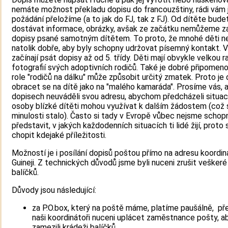
nemáte možnost překladu dopisu do francouzštiny, rádi vám 
požádání přeložíme (a to jak do FJ, tak z FJ). Od dítěte bud
dostávat informace, obrázky, avšak ze začátku nemůžeme za
dopisy psané samotným dítětem. To proto, že mnohé děti n
natolik dobře, aby byly schopny udržovat písemný kontakt. 
začínají psát dopisy až od 5. třídy. Děti mají obvykle velkou r
fotografií svých adoptivních rodičů. Také je dobré připomeno
role "rodičů na dálku" může způsobit určitý zmatek. Proto je
obracet se na dítě jako na "malého kamaráda". Prosíme vás, 
dopisech neuváděli svou adresu, abychom předcházeli situací
osoby blízké dítěti mohou využívat k dalším žádostem (což s
minulosti stalo). Často si tady v Evropě vůbec nejsme schopn
představit, v jakých každodenních situacích ti lidé žijí, proto 
chopit kdejaké příležitosti.
Možností je i posílání dopisů poštou přímo na adresu koordin
Guineji. Z technických důvodů jsme byli nuceni zrušit veškeré
balíčků.
Důvody jsou následující:
za P.O.box, který na poště máme, platíme paušálně, př
naši koordinátoři nuceni uplácet zaměstnance pošty, a
zamezili krádeži balíčků,