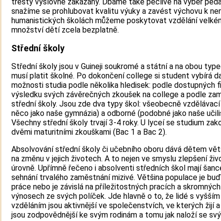
tresty výslovně zakázány. Dbáme také pečlivě na výběr ped
snažíme se prohlubovat kvalitu výuky a zavést výchovu k nená
humanistických školách můžeme poskytovat vzdělání velké
množství dětí zcela bezplatně.
Střední školy
Střední školy jsou v Guineji soukromé a státní a na obou typ
musí platit školné. Po dokončení college si student vybírá da
možnosti studia podle několika hledisek: podle dostupných fi
výsledku svých závěrečných zkoušek na college a podle za
střední školy. Jsou zde dva typy škol: všeobecně vzdělávací 
něco jako naše gymnázia) a odborné (podobné jako naše učili
Všechny střední školy trvají 3-4 roky. U lyceí se studium zak
dvěmi maturitními zkouškami (Bac 1 a Bac 2).
Absolvování střední školy či učebního oboru dává dětem vět
na změnu v jejich životech. A to nejen ve smyslu zlepšení živ
úrovně. Upřímně řečeno i absolventi středních škol mají šanc
sehnání trvalého zaměstnání mizivé. Většina populace je bu
práce nebo je závislá na příležitostných pracích a skromných
výnosech ze svých políček. Jde hlavně o to, že lidé s vyšším
vzděláním jsou aktivnější ve společenstvích, ve kterých žijí a
jsou zodpovědnější ke svým rodinám a tomu jak naloží se sv