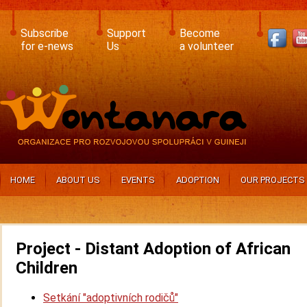
Skip
to
main
Subscribe
Support
Become
content
for e-news
Us
a volunteer
HOME
ABOUT US
EVENTS
ADOPTION
OUR PROJECTS
Project - Distant Adoption of African
Children
Setkání "adoptivních rodičů"