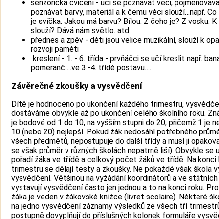
senzorická cvičení - učí se poznávat věci, pojmenovávat
poznávat barvy, materiál a k čemu věci slouží…např. Co 
je svíčka. Jakou má barvu? Bílou. Z čeho je? Z vosku. 
slouží? Dává nám světlo. atd.
přednes a zpěv - děti jsou velice muzikální, slouží k op
rozvoji paměti
kreslení - 1. - 6. třída - prvňáčci se učí kreslit např. ban
pomeranč….ve 3.-4. třídě postavu….
Závěrečné zkoušky a vysvědčení
Dítě je hodnoceno po ukončení každého trimestru, vysvědče
dostáváme obvykle až po ukončení celého školního roku. Z
je bodové od 1 do 10, na vyšším stupni do 20, přičemž 1 je ne
10 (nebo 20) nejlepší. Pokud žák nedosáhl potřebného průmě
všech předmětů, nepostupuje do další třídy a musí ji opakov
se však průměr v různých školách nepatrně liší). Obvykle se 
pořadí žáka ve třídě a celkový počet žáků ve třídě. Na konc
trimestru se dělají testy a zkoušky. Ne pokaždé však škola v
vysvědčení. Většinou na vyžádání koordinátorů a ve státních
vystavují vysvědčení často jen jednou a to na konci roku. Pr
žáka je veden v žákovské knížce (livret scolaire). Některé ško
na jedno vysvědčení záznamy výsledků ze všech tří trimestrů
postupně dovyplňují do příslušných kolonek formuláře vysvě