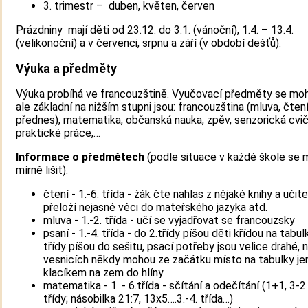
3. trimestr – duben, květen, červen
Prázdniny mají děti od 23.12. do 3.1. (vánoční), 1.4. – 13.4.
(velikonoční) a v červenci, srpnu a září (v období dešťů).
Výuka a předměty
Výuka probíhá ve francouzštině. Vyučovací předměty se moho
ale základní na nižším stupni jsou: francouzština (mluva, čtení
přednes), matematika, občanská nauka, zpěv, senzorická cvič
praktické práce,…
Informace o předmětech
(podle situace v každé škole se
mírně lišit):
čtení - 1.-6. třída - žák čte nahlas z nějaké knihy a učite
přeloží nejasné věci do mateřského jazyka atd.
mluva - 1.-2. třída - učí se vyjadřovat se francouzsky
psaní - 1.-4. třída - do 2.třídy píšou děti křídou na tabulk
třídy píšou do sešitu, psací potřeby jsou velice drahé, 
vesnicích někdy mohou ze začátku místo na tabulky jen
klacíkem na zem do hlíny
matematika - 1. - 6.třída - sčítání a odečítání (1+1, 3-2
třídy; násobilka 21:7, 13x5….3.-4. třída…)