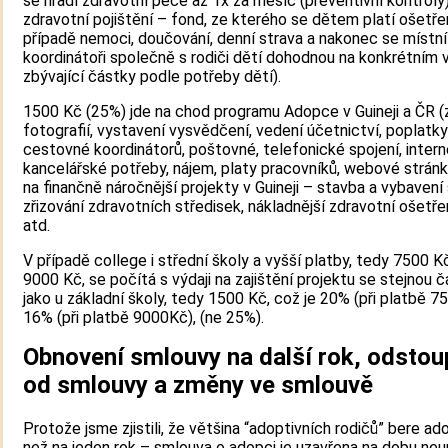
se hradí zdravotní péče až 1x za měsíc (preventivní kontroly)
zdravotní pojištění – fond, ze kterého se dětem platí ošetřen
případě nemoci, doučování, denní strava a nakonec se místní
koordinátoři společně s rodiči dětí dohodnou na konkrétním v
zbývající částky podle potřeby dětí).
1500 Kč (25%) jde na chod programu Adopce v Guineji a ČR 
fotografií, vystavení vysvědčení, vedení účetnictví, poplatk
cestovné koordinátorů, poštovné, telefonické spojení, intern
kancelářské potřeby, nájem, platy pracovníků, webové stránk
na finančně náročnější projekty v Guineji – stavba a vybavení 
zřizování zdravotních středisek, nákladnější zdravotní ošetře
atd.
V případě college i střední školy a vyšší platby, tedy 7500 K
9000 Kč, se počítá s výdaji na zajištění projektu se stejnou 
jako u základní školy, tedy 1500 Kč, což je 20% (při platbě 7
16% (při platbě 9000Kč), (ne 25%).
Obnovení smlouvy na další rok, odstou
od smlouvy a změny ve smlouvě
Protože jsme zjistili, že většina “adoptivních rodičů” bere ad
než na jeden rok – smlouva o adopci je uzavřena na dobu neur