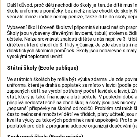
Další důvod, proč děti nechodí do školy je ten, že dítě musí 
škole uniformu a pomůcky, bez nichž nelze chodit do školy. 
věci ale mnozí rodiče nemají peníze, takže dítě do školy nep
Vybavení škol i úroveň školství připomíná situaci našich prap
Školy jsou vybaveny dřevěnými lavicemi, tabulí, stolem a židl
učitele. Nelze srovnávat znalosti dítěte u nás např. ve 3. tříd
dítětem, které chodí do 3. třídy v Guineji. Je zde absolutní 
didaktických školních pomůcek. Školy jsou nebarevné s malý
vysokými teplotami uvnitř.
Státní školy (Ecole publique)
Ve státních školách by měla být výuka zdarma. Je zde povin
uniforma, která je drahá a poplatek za místo v lavici (podle 
zapsaných dětí, se vyrobí potřebný počet laviček a lavic). Zři
stát, který je také financuje a platí učitele. V poslední době 
přispívá nedostatečně na chod škol, a školy jsou pak nuceny 
„nepsané“ příspěvky na školné od rodičů. Problém státních šk
často neúnosné množství dětí ve třídách, platy učitelů jsou 
kvalita výuky za takových podmínek není uspokojivá. Proto s
poplatek pro děti z programu adopce organizují doučování (re