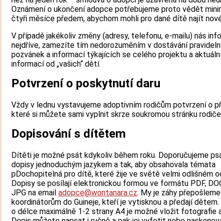
Oznámení o ukončení adopce potřebujeme proto vědět mini
čtyři měsíce předem, abychom mohli pro dané dítě najít nové
V případě jakékoliv změny (adresy, telefonu, e-mailu) nás inf
nejdříve, zamezíte tím nedorozuměním v dostávání pravidel
pozvánek a informací týkajících se celého projektu a aktuáln
informací od „vašich“ dětí.
Potvrzení o poskytnutí daru
Vždy v lednu vystavujeme adoptivním rodičům potvrzení o při
které si můžete sami vyplnit skrze soukromou stránku rodiče
Dopisování s dítětem​
Dítěti je možné psát kdykoliv během roku. Doporučujeme ps
dopisy jednoduchým jazykem a tak, aby obsahovala témata
pDochopitelná pro dítě, které žije ve světě velmi odlišném o
Dopisy se posílají elektronickou formou ve formátu PDF, D
JPG na email
adopce@wontanara.cz
. My je záhy přepošleme
koordinátorům do Guineje, kteří je vytisknou a předají dětem
o délce maximálně 1-2 strany A4 je možné vložit fotografie 
Dopis můžete napsat i ručně a pak jej vyfotit nebo naskenov