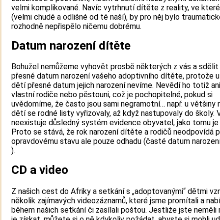
velmi komplikované. Navíc vytrhnutí dítěte z reality, ve které
(velmi chudé a odlišné od té naší), by pro něj bylo traumatick
rozhodně nepřispělo ničemu dobrému.
Datum narození dítěte
Bohužel nemůžeme vyhovět prosbě některých z vás a sděli
přesné datum narození vašeho adoptivního dítěte, protože u
dětí přesné datum jejich narození nevíme. Nevědí ho totiž ani
vlastní rodiče nebo pěstouni, což je pochopitelné, pokud si
uvědomíme, že často jsou sami negramotní… např. u většiny 
dětí se rodné listy vyřizovaly, až když nastupovaly do školy. V
neexistuje důsledný systém evidence obyvatel, jako tomu je 
Proto se stává, že rok narození dítěte a rodičů neodpovídá 
opravdovému stavu ale pouze odhadu (časté datum narození je
).
CD a video
Z našich cest do Afriky a setkání s „adoptovanými“ dětmi vzn
několik zajímavých videozáznamů, které jsme promítali a nabí
během našich setkání či zasílali poštou. Jestliže jste neměl
je získat, můžete si o ně kdykoliv požádat, abyste si mohli u