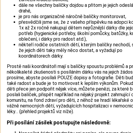
dále ne všechny balíčky dojdou a přitom je jejich odeslá
drahé,
je pro nás organizačně náročně balíčky monitorovat,
přesvědčili jsme se, že z vašeho příspěvku na adopci ko
1x až 2x ročně nakupují dětem nejrůznější dárky dle jeji
potřeb (hygienické potřeby, školní pomůcky, batůžky, kn
oblečení, i dárky pro radost atd.),
někteří rodiče ostatních dětí, kterým balíčky nechodí, s
že jejich děti taky měly něco dostat, a vyžadují po
koordinátorech dárky.
Prostě naši koordinátoři mají s balíčky spoustu problémů a p
několikaleté zkušenosti s posíláním dárku vás na jejich žádos
prosíme, abyste posílali POUZE dopisy a fotografie. Děti bu
také radost a bude je to motivovat k lepším výkonům. Poku
děti přece jen podpořit nějak více, můžete penězi, za které 
poslali balíček, přispět například na nějaký projekt zahrnující 
komunitu, na fond zdraví pro děti, z něhož se hradí lékařské 
vážně nemocných dětí, vyžadujících hospitalizaci v nemocnic
léky… (přehled projektů viz níže).
Při posílání zásilek postupujte následovně: