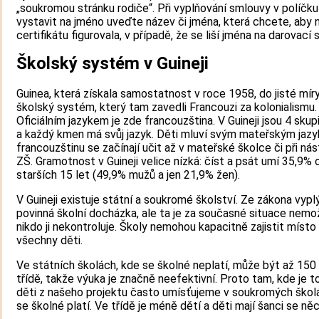
„soukromou stránku rodiče“. Při vyplňování smlouvy v políčku 
vystavit na jméno uveďte název či jména, která chcete, aby 
certifikátu figurovala, v případě, že se liší jména na darovací
Školský systém v Guineji
Guinea, která získala samostatnost v roce 1958, do jisté míry
školský systém, který tam zavedli Francouzi za kolonialismu.
Oficiálním jazykem je zde francouzština. V Guineji jsou 4 sku
a každý kmen má svůj jazyk. Děti mluví svým mateřským jaz
francouzštinu se začínají učit až v mateřské školce či při ná
ZŠ. Gramotnost v Guineji velice nízká: číst a psát umí 35,9%
starších 15 let (49,9% mužů a jen 21,9% žen).
V Guineji existuje státní a soukromé školství. Ze zákona vypl
povinná školní docházka, ale ta je za současné situace nemo
nikdo ji nekontroluje. Školy nemohou kapacitně zajistit místo
všechny děti.
Ve státních školách, kde se školné neplatí, může být až 150
třídě, takže výuka je značně neefektivní. Proto tam, kde je 
děti z našeho projektu často umísťujeme v soukromých škol
se školné platí. Ve třídě je méně dětí a děti mají šanci se něc