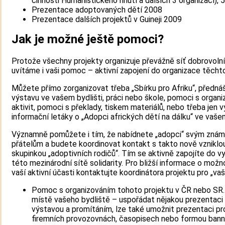
činnosti Humanistického hnutí a dalších 3 organizací), 
Prezentace adoptovaných dětí 2008
Prezentace dalších projektů v Guineji 2009
Jak je možné ještě pomoci?
Protože všechny projekty organizuje převážně síť dobrovolní
uvítáme i vaši pomoc – aktivní zapojení do organizace těchto 
Můžete přímo zorganizovat třeba „Sbírku pro Afriku“, přednáš
výstavu ve vašem bydlišti, práci nebo škole, pomoci s organiz
aktivit, pomoci s překlady, tiskem materiálů, nebo třeba jen v
informační letáky o „Adopci afrických dětí na dálku“ ve vašem
Významně pomůžete i tím, že nabídnete „adopci“ svým zná
přátelům a budete koordinovat kontakt s takto nově vzniklo
skupinkou „adoptivních rodičů“. Tím se aktivně zapojíte do v
této mezinárodní sítě solidarity. Pro bližší informace o mož
vaší aktivní účasti kontaktujte koordinátora projektu pro „vaš
Pomoc s organizováním tohoto projektu v ČR nebo SR. 
místě vašeho bydliště – uspořádat nějakou prezentaci
výstavou a promítáním, lze také umožnit prezentaci pr
firemních provozovnách, časopisech nebo formou bann