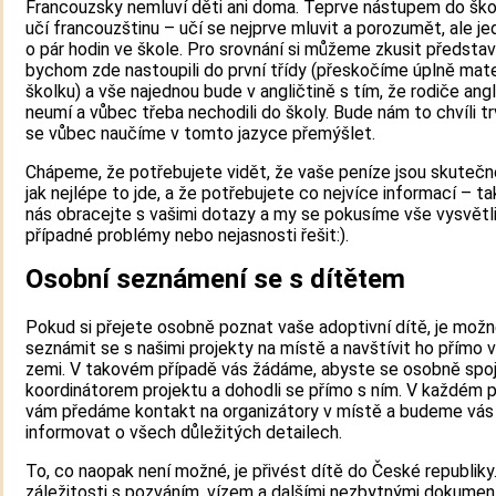
Francouzsky nemluví děti ani doma. Teprve nástupem do ško
učí francouzštinu – učí se nejprve mluvit a porozumět, ale je
o pár hodin ve škole. Pro srovnání si můžeme zkusit představi
bychom zde nastoupili do první třídy (přeskočíme úplně mat
školku) a vše najednou bude v angličtině s tím, že rodiče angl
neumí a vůbec třeba nechodili do školy. Bude nám to chvíli tr
se vůbec naučíme v tomto jazyce přemýšlet.
Chápeme, že potřebujete vidět, že vaše peníze jsou skutečn
jak nejlépe to jde, a že potřebujete co nejvíce informací – t
nás obracejte s vašimi dotazy a my se pokusíme vše vysvětli
případné problémy nebo nejasnosti řešit:).
Osobní seznámení se s dítětem
Pokud si přejete osobně poznat vaše adoptivní dítě, je mož
seznámit se s našimi projekty na místě a navštívit ho přímo v
zemi. V takovém případě vás žádáme, abyste se osobně spoji
koordinátorem projektu a dohodli se přímo s ním. V každém 
vám předáme kontakt na organizátory v místě a budeme vás
informovat o všech důležitých detailech.
To, co naopak není možné, je přivést dítě do České republiky
záležitosti s pozváním, vízem a dalšími nezbytnými dokumen