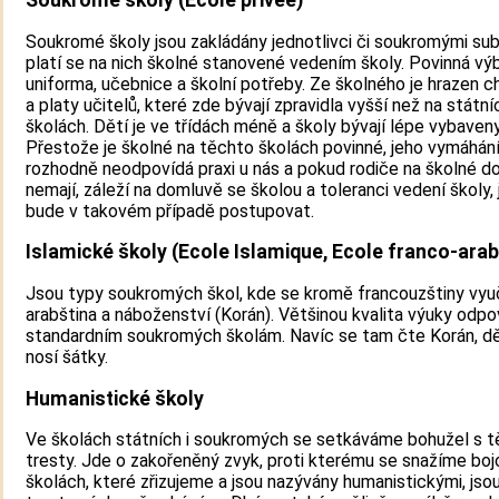
Soukromé školy (Ecole privée)
Soukromé školy jsou zakládány jednotlivci či soukromými sub
platí se na nich školné stanovené vedením školy. Povinná vý
uniforma, učebnice a školní potřeby. Ze školného je hrazen c
a platy učitelů, které zde bývají zpravidla vyšší než na státní
školách. Dětí je ve třídách méně a školy bývají lépe vybaveny
Přestože je školné na těchto školách povinné, jeho vymáhán
rozhodně neodpovídá praxi u nás a pokud rodiče na školné 
nemají, záleží na domluvě se školou a toleranci vedení školy, 
bude v takovém případě postupovat.
Islamické školy (Ecole Islamique, Ecole franco-arab
Jsou typy soukromých škol, kde se kromě francouzštiny vyu
arabština a náboženství (Korán). Většinou kvalita výuky odpo
standardním soukromých školám. Navíc se tam čte Korán, d
nosí šátky.
Humanistické školy
Ve školách státních i soukromých se setkáváme bohužel s t
tresty. Jde o zakořeněný zvyk, proti kterému se snažíme boj
školách, které zřizujeme a jsou nazývány humanistickými, jso