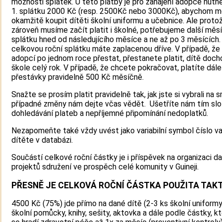
možnosti splátek. U této platby je pro zahájení adopce nutné
1. splátku 2000 Kč (resp. 2500Kč nebo 3000Kč), abychom m
okamžitě koupit dítěti školní uniformu a učebnice. Ale proto
zároveň musíme začít platit i školné, potřebujeme další měsí
splátku hned od následujícího měsíce a ne až po 3 měsících.
celkovou roční splátku máte zaplacenou dříve. V případě, že
adopcí po jednom roce přestat, přestanete platit, dítě doch
škole celý rok. V případě, že chcete pokračovat, platíte dál
přestávky pravidelně 500 Kč měsíčně.
Snažte se prosím platit pravidelně tak, jak jste si vybrali na 
případné změny nám dejte včas vědět. Ušetříte nám tím slo
dohledávání plateb a nepříjemné připomínání nedoplatků.
Nezapomeňte také vždy uvést jako variabilní symbol číslo v
dítěte v databázi.
Součástí celkové roční částky je i příspěvek na organizaci da
projektů sdružení ve prospěch celé komunity v Guineji.
PŘESNĚ JE CELKOVÁ ROČNÍ ČÁSTKA POUŽITA TAK
4500 Kč (75%) jde přímo na dané dítě (2-3 ks školní uniformy
školní pomůcky, knihy, sešity, aktovka a dále podle částky, k