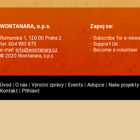
WONTANARA, o.p.s.
Zapoj se:
Rumunská 1, 120 00 Praha 2
Subscribe for e-new
tel. 604 983 875
Support Us
e-mail:
info@wontanara.cz
Become a volunteer
© 2020 Wontanara, o.p.s.
Úvod
O nás
Výroční zprávy
Events
Adopce
Naše projekt
Kontakt
Přihlásit