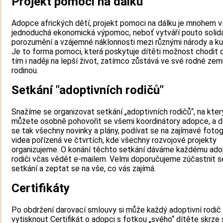
Projekt pomoci na dálku
Adopce afrických dětí, projekt pomoci na dálku je mnohem ví
jednoduchá ekonomická výpomoc, neboť vytváří pouto solidar
porozumění a vzájemné náklonnosti mezi různými národy a ku
Je to forma pomoci, která poskytuje dítěti možnost chodit d
tím i naději na lepší život, zatímco zůstává ve své rodné zem
rodinou.
Setkání "adoptivních rodičů"
Snažíme se organizovat setkání „adoptivních rodičů“, na kter
můžete osobně pohovořit se všemi koordinátory adopce, a 
se tak všechny novinky a plány, podívat se na zajímavé fotog
videa pořízená ve čtvrtích, kde všechny rozvojové projekty
organizujeme. O konání těchto setkání dáváme každému ado
rodiči včas vědět e-mailem. Velmi doporučujeme zúčastnit 
setkání a zeptat se na vše, co vás zajímá.
Certifikáty
Po obdržení darovací smlouvy si může každý adoptivní rodič
vytisknout Certifikát o adopci s fotkou „svého“ dítěte skrze