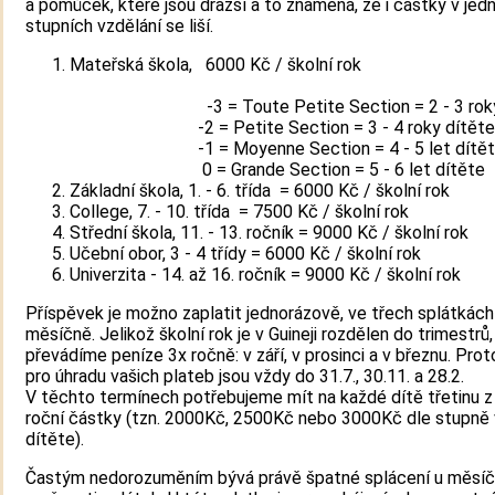
a pomůcek, které jsou dražší a to znamená, že i částky v jed
stupních vzdělání se liší.
Mateřská škola, 6000 Kč / škol
-3 = Toute Petite Section = 2 - 3 roky 
-2 = Petite Section = 3 - 4 roky dítěte
-1 = Moyenne Section = 4 - 5 let dítět
0 = Grande Section = 5 - 6 let dítě
Základní škola, 1. - 6. třída = 6000 Kč / školní rok
College, 7. - 10. třída = 7500 Kč / školní rok
Střední škola, 11. - 13. ročník = 9000 Kč / školní rok
Učební obor, 3 - 4 třídy = 6000 Kč / školní rok
Univerzita - 14. až 16. ročník = 9000 Kč / školní rok
Příspěvek je možno zaplatit jednorázově, ve třech splátkác
měsíčně. Jelikož školní rok je v Guineji rozdělen do trimestrů,
převádíme peníze 3x ročně: v září, v prosinci a v březnu. Pro
pro úhradu vašich plateb jsou vždy do 31.7., 30.11. a 28.2.
V těchto termínech potřebujeme mít na každé dítě třetinu z
roční částky (tzn. 2000Kč, 2500Kč nebo 3000Kč dle stupně 
dítěte).
Častým nedorozuměním bývá právě špatné splácení u měsíč