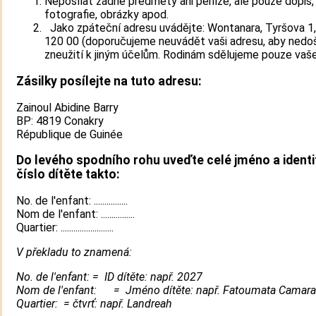
Neposílat žádné předměty ani peníze, ale pouze dopis,
fotografie, obrázky apod.
Jako zpáteční adresu uvádějte: Wontanara, Tyršova 1,
120 00 (doporučujeme neuvádět vaši adresu, aby nedo
zneužití k jiným účelům. Rodinám sdělujeme pouze vaš
Zásilky posílejte na tuto adresu:
Zainoul Abidine Barry
BP: 4819 Conakry
République de Guinée
Do levého spodního rohu uveďte celé jméno a identi
číslo dítěte takto:
No. de l'enfant: ................
Nom de l'enfant: ................
Quartier: .........................
V překladu to znamená:
No. de l'enfant: = ID dítěte: např. 2027
Nom de l'enfant: = Jméno dítěte: např. Fatoumata Camara
Quartier: = čtvrť: např. Landreah