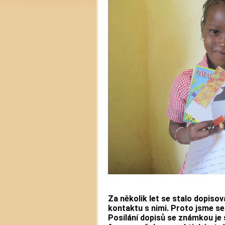
Za několik let se stalo dopiso
kontaktu s nimi. Proto jsme se 
Posílání dopisů se známkou je 