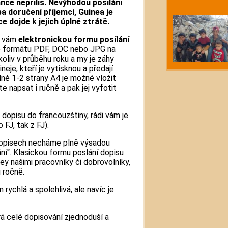
nce nepříliš. Nevýhodou posílání
a doručení příjemci, Guinea je
e dojde k jejich úplné ztrátě.
t vám
elektronickou formu posílání
e formátu PDF, DOC nebo JPG na
oliv v průběhu roku a my je záhy
je, kteří je vytisknou a předají
ně 1-2 strany A4 je možné vložit
e napsat i ručně a pak jej vyfotit
opisu do francouzštiny, rádi vám je
 FJ, tak z FJ).
 dopisech necháme plně výsadou
í“. Klasickou formu poslání dopisu
y našimi pracovníky či dobrovolníky,
 ročně.
 rychlá a spolehlivá, ale navíc je
rá celé dopisování zjednoduší a