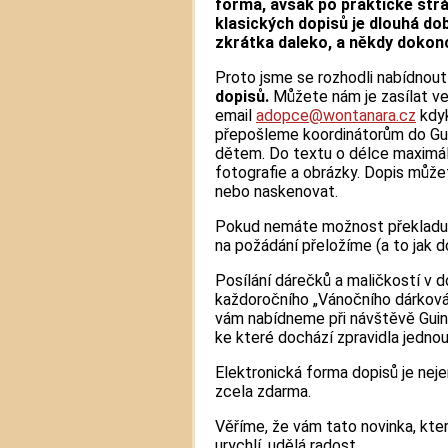
forma, avšak po praktické strá
klasických dopisů je dlouhá dob
zkrátka daleko, a někdy dokonc
Proto jsme se rozhodli nabídnou
dopisů.
Můžete nám je zasílat v
email
adopce@wontanara.cz
kdyk
přepošleme koordinátorům do Guine
dětem. Do textu o délce maximál
fotografie a obrázky. Dopis můžet
nebo naskenovat.
Pokud nemáte možnost překladu d
na požádání přeložíme (a to jak do
Posílání dárečků a maličkostí v
každoročního „Vánočního dárkován
vám nabídneme při návštěvě Guine
ke které dochází zpravidla jednou
Elektronická forma dopisů je nejen
zcela zdarma.
Věříme, že vám tato novinka, kte
urychlí, udělá radost.