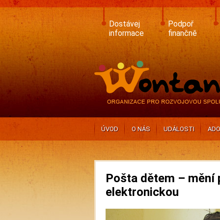
Skip
to
main
Dostávej
Podpoř
content
informace
finančně
ÚVOD
O NÁS
UDÁLOSTI
ADO
Pošta dětem – mění 
elektronickou