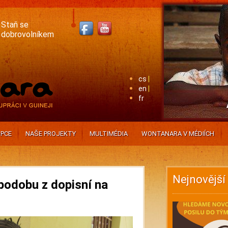
Staň se
dobrovolníkem
cs
en
fr
PCE
NAŠE PROJEKTY
MULTIMÉDIA
WONTANARA V MÉDIÍCH
Nejnovější
podobu z dopisní na