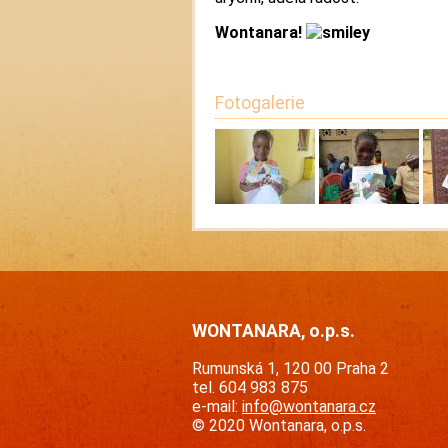
Wontanara!
Fotogalerie
WONTANARA, o.p.s.
Rumunská 1, 120 00 Praha 2
tel. 604 983 875
e-mail:
info@wontanara.cz
© 2020 Wontanara, o.p.s.