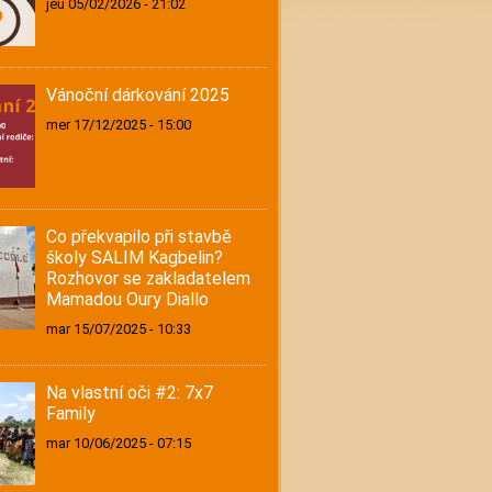
jeu 05/02/2026 - 21:02
Vánoční dárkování 2025
mer 17/12/2025 - 15:00
Co překvapilo při stavbě
školy SALIM Kagbelin?
Rozhovor se zakladatelem
Mamadou Oury Diallo
mar 15/07/2025 - 10:33
Na vlastní oči #2: 7x7
Family
mar 10/06/2025 - 07:15