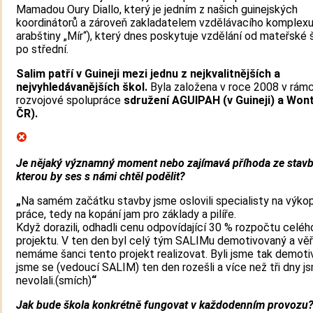
Mamadou Oury Diallo, který je jedním z našich guinejských
koordinátorů a zároveň zakladatelem vzdělávacího komplexu
arabštiny „Mír“), který dnes poskytuje vzdělání od mateřské 
po střední.
Salim patří v Guineji mezi jednu z nejkvalitnějších a
nejvyhledávanějších škol.
Byla založena v roce 2008 v rámc
rozvojové spolupráce
sdružení AGUIPAH (v Guineji) a Won
ČR).
Je nějaký významný moment nebo zajímavá příhoda ze stavb
kterou by ses s námi chtěl podělit?
„
Na samém začátku stavby jsme oslovili specialisty na výko
práce, tedy na kopání jam pro základy a pilíře.
Když dorazili, odhadli cenu odpovídající 30 % rozpočtu celéh
projektu. V ten den byl celý tým SALIMu demotivovaný a věři
nemáme šanci tento projekt realizovat. Byli jsme tak demoti
jsme se (vedoucí SALIM) ten den rozešli a více než tři dny js
nevolali.(smích)
“
Jak bude škola konkrétně fungovat v každodenním provozu? 