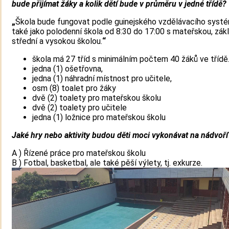
bude přijímat žáky a kolik dětí bude v průměru v jedné třídě?
„
Škola bude fungovat podle guinejského vzdělávacího systé
také jako polodenní škola od 8:30 do 17:00 s mateřskou, zákl
střední a vysokou školou.
“
škola má 27 tříd s minimálním počtem 40 žáků ve třídě
jedna (1) ošetřovna,
jedna (1) náhradní místnost pro učitele,
osm (8) toalet pro žáky
dvě (2) toalety pro mateřskou školu
dvě (2) toalety pro učitele
jedna (1) ložnice pro mateřskou školu
Jaké hry nebo aktivity budou děti moci vykonávat na nádvoří
A ) Řízené práce pro mateřskou školu
B ) Fotbal, basketbal, ale také pěší výlety, tj. exkurze.