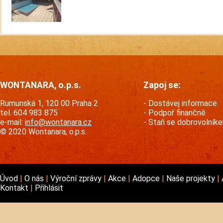
WONTANARA, o.p.s.
Zapoj se:
Rumunská 1, 120 00 Praha 2
Dostávej informace
tel. 604 983 875
Podpoř finančně
e-mail:
info@wontanara.cz
Staň se dobrovolník
© 2020 Wontanara, o.p.s.
Úvod
O nás
Výroční zprávy
Akce
Adopce
Naše projekty
Kontakt
Přihlásit