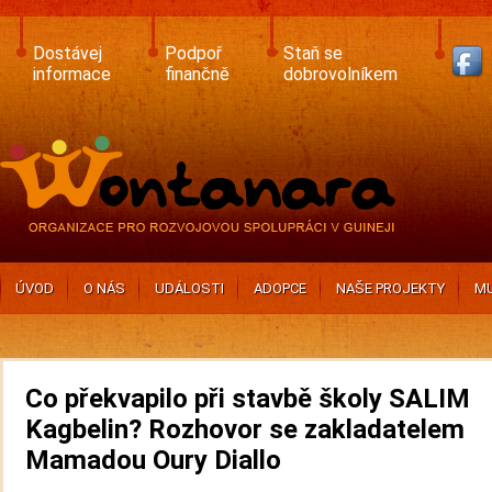
Skip
to
main
Dostávej
Podpoř
Staň se
content
informace
finančně
dobrovolníkem
ÚVOD
O NÁS
UDÁLOSTI
ADOPCE
NAŠE PROJEKTY
MU
Co překvapilo při stavbě školy SALIM
Kagbelin? Rozhovor se zakladatelem
Mamadou Oury Diallo