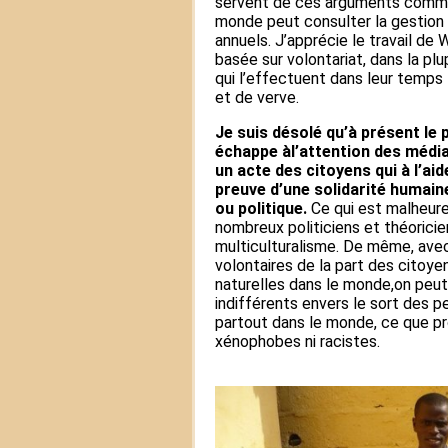
servent de ces arguments comme u
monde peut consulter la gestion 
annuels. J’apprécie le travail de
basée sur volontariat, dans la pl
qui l’effectuent dans leur temps
et de verve.
Je suis désolé qu’à présent le 
échappe àl’attention des média
un acte des citoyens qui à l’ai
preuve d’une solidarité humaine
ou politique.
Ce qui est malheur
nombreux politiciens et théorici
multiculturalisme. De même, avec
volontaires de la part des citoy
naturelles dans le monde,on peut
indifférents envers le sort des 
partout dans le monde, ce que pr
xénophobes ni racistes.