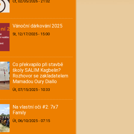
Čt, 02/05/2026 - 21:02
Vánoční dárkování 2025
St, 12/17/2025 - 15:00
Co překvapilo při stavbě
školy SALIM Kagbelin?
Rozhovor se zakladatelem
Mamadou Oury Diallo
Út, 07/15/2025 - 10:33
Na vlastní oči #2: 7x7
Family
Út, 06/10/2025 - 07:15