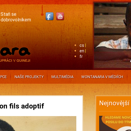
Staň se
dobrovolníkem
cs
en
fr
PCE
NAŠE PROJEKTY
MULTIMÉDIA
WONTANARA V MÉDIÍCH
Nejnovější
n fils adoptif