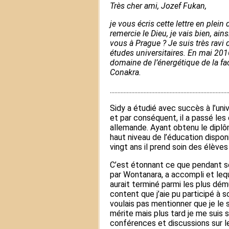
Très cher ami, Jozef Fukan,
je vous écris cette lettre en plein
remercie le Dieu, je vais bien, ai
vous à Prague ? Je suis très ravi 
études universitaires. En mai 2016
domaine de l’énergétique de la fac
Conakra.
.............................................................................
Sidy a étudié avec succès à l’unive
et par conséquent, il a passé le
allemande. Ayant obtenu le diplôm
haut niveau de l’éducation dispon
vingt ans il prend soin des élève
C’est étonnant ce que pendant s
par Wontanara, a accompli et le
aurait terminé parmi les plus démun
content que j’aie pu participé à 
voulais pas mentionner que je le 
mérite mais plus tard je me suis
conférences et discussions sur 