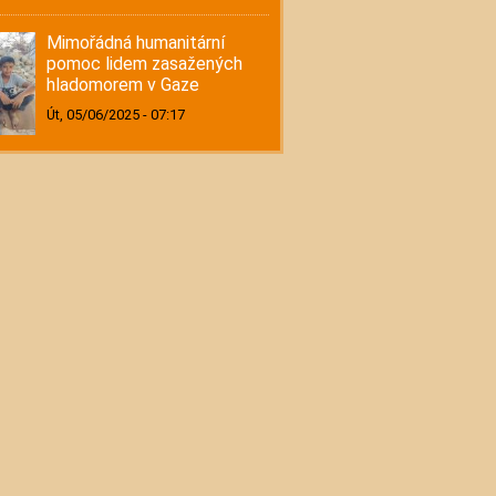
Mimořádná humanitární
pomoc lidem zasažených
hladomorem v Gaze
Út, 05/06/2025 - 07:17