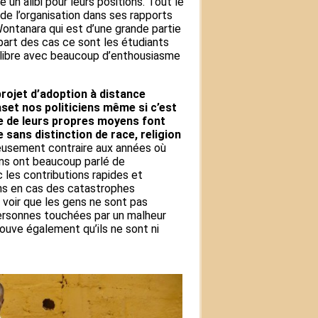
n alibi pour leurs positions. Tout le
de l’organisation dans ses rapports
 Wontanara qui est d’une grande partie
upart des cas ce sont les étudiants
 libre avec beaucoup d’enthousiasme
projet d’adoption à distance
set nos politiciens même si c’est
de de leurs propres moyens font
 sans distinction de race, religion
eusement contraire aux années où
ens ont beaucoup parlé de
 les contributions rapides et
ens en cas des catastrophes
 voir que les gens ne sont pas
personnes touchées par un malheur
ouve également qu’ils ne sont ni