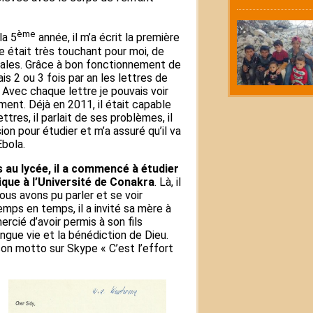
ème
la 5
année, il m’a écrit la première
e était très touchant pour moi, de
les. Grâce à bon fonctionnement de
is 2 ou 3 fois par an les lettres de
 Avec chaque lettre je pouvais voir
ment. Déjà en 2011, il était capable
ttres, il parlait de ses problèmes, il
ion pour étudier et m’a assuré qu’il va
Ebola.
 au lycée, il a commencé à étudier
que à l’Université de Conakra
. Là, il
nous avons pu parler et se voir
mps en temps, il a invité sa mère à
ercié d’avoir permis à son fils
ngue vie et la bénédiction de Dieu.
son motto sur Skype « C’est l’effort