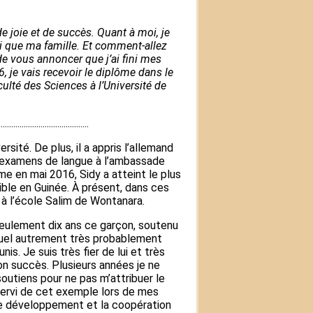
 de joie et de succès. Quant à moi, je
nsi que ma famille. Et comment-allez
de vous annoncer que j’ai fini mes
, je vais recevoir le diplôme dans le
ulté des Sciences à l’Université de
...........................................
rsité. De plus, il a appris l’allemand
s examens de langue à l’ambassade
e en mai 2016, Sidy a atteint le plus
ible en Guinée. À présent, dans ces
s à l’école Salim de Wontanara.
eulement dix ans ce garçon, soutenu
quel autrement très probablement
is. Je suis très fier de lui et très
son succès. Plusieurs années je ne
soutiens pour ne pas m’attribuer le
 servi de cet exemple lors de mes
le développement et la coopération