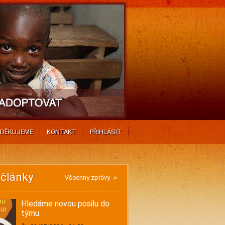
DĚKUJEME
KONTAKT
PŘIHLÁSIT
 články
Všechny zprávy ->
Hledáme novou posilu do
týmu