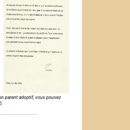
son parent adoptif, vous pouvez
​
...........................................