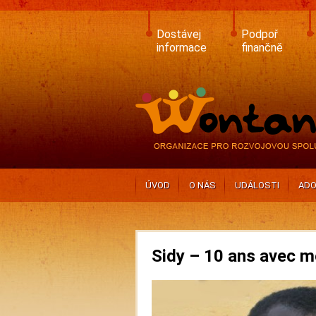
Skip
to
main
Dostávej
Podpoř
content
informace
finančně
ÚVOD
O NÁS
UDÁLOSTI
ADO
Sidy – 10 ans avec mo