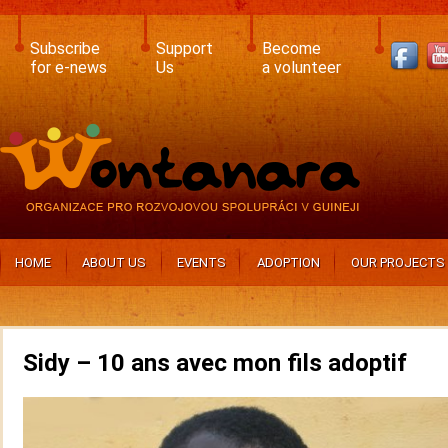
Skip
to
main
Subscribe
Support
Become
content
for e-news
Us
a volunteer
HOME
ABOUT US
EVENTS
ADOPTION
OUR PROJECTS
Sidy – 10 ans avec mon fils adoptif