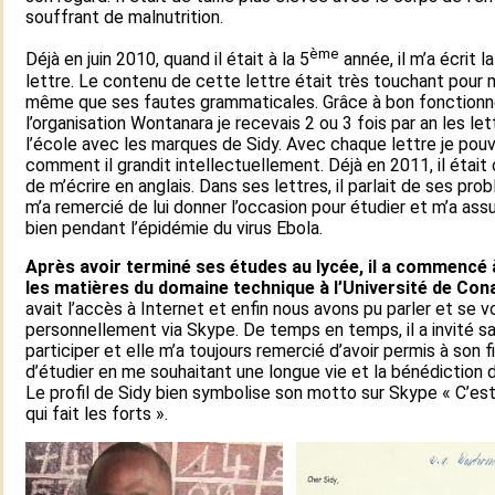
souffrant de malnutrition.
ème
Déjà en juin 2010, quand il était à la 5
année, il m’a écrit l
lettre. Le contenu de cette lettre était très touchant pour 
même que ses fautes grammaticales. Grâce à bon fonction
l’organisation Wontanara je recevais 2 ou 3 fois par an les le
l’école avec les marques de Sidy. Avec chaque lettre je pouv
comment il grandit intellectuellement. Déjà en 2011, il était
de m’écrire en anglais. Dans ses lettres, il parlait de ses prob
m’a remercié de lui donner l’occasion pour étudier et m’a assur
bien pendant l’épidémie du virus Ebola.
Après avoir terminé ses études au lycée, il a commencé 
les matières du domaine technique à l’Université de Con
avait l’accès à Internet et enfin nous avons pu parler et se vo
personnellement via Skype. De temps en temps, il a invité s
participer et elle m’a toujours remercié d’avoir permis à son fi
d’étudier en me souhaitant une longue vie et la bénédiction 
Le profil de Sidy bien symbolise son motto sur Skype « C’est
qui fait les forts ». ​