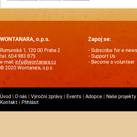
WONTANARA, o.p.s.
Zapoj se:
Rumunská 1, 120 00 Praha 2
Subscribe for e-new
tel. 604 983 875
Support Us
e-mail:
info@wontanara.cz
Become a volunteer
© 2020 Wontanara, o.p.s.
Úvod
O nás
Výroční zprávy
Events
Adopce
Naše projekt
Kontakt
Přihlásit