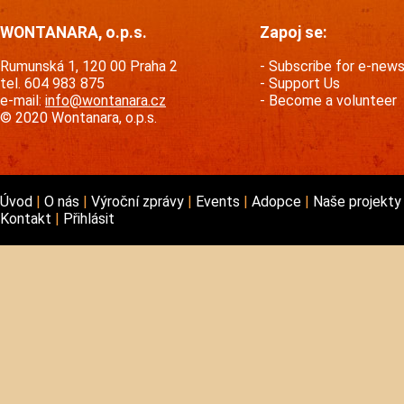
WONTANARA, o.p.s.
Zapoj se:
Rumunská 1, 120 00 Praha 2
Subscribe for e-new
tel. 604 983 875
Support Us
e-mail:
info@wontanara.cz
Become a volunteer
© 2020 Wontanara, o.p.s.
Úvod
O nás
Výroční zprávy
Events
Adopce
Naše projekt
Kontakt
Přihlásit