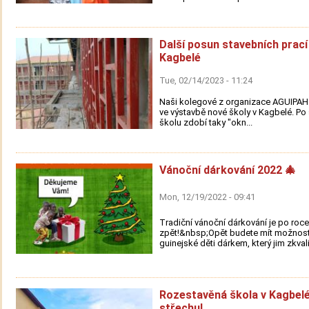
Další posun stavebních prací
Kagbelé
Tue, 02/14/2023 - 11:24
Naši kolegové z organizace AGUIPAH 
ve výstavbě nové školy v Kagbelé. Po 
školu zdobí taky "okn...
Vánoční dárkování 2022 🎄
Mon, 12/19/2022 - 09:41
Tradiční vánoční dárkování je po roce
zpět!&nbsp;Opět budete mít možnost
guinejské děti dárkem, který jim zkvali.
Rozestavěná škola v Kagbel
střechu!