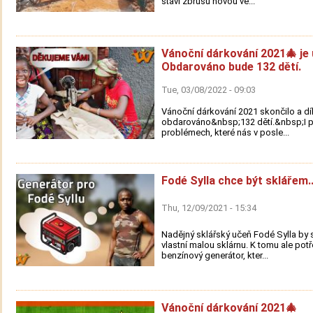
staví zbrusu novou ve...
Vánoční dárkování 2021🎄 je 
Obdarováno bude 132 dětí.
Tue, 03/08/2022 - 09:03
Vánoční dárkování 2021 skončilo a d
obdarováno&nbsp;132 dětí.&nbsp;I p
problémech, které nás v posle...
Fodé Sylla chce být sklářem..
Thu, 12/09/2021 - 15:34
Nadějný sklářský učeň Fodé Sylla by s
vlastní malou sklárnu. K tomu ale pot
benzínový generátor, kter...
Vánoční dárkování 2021🎄