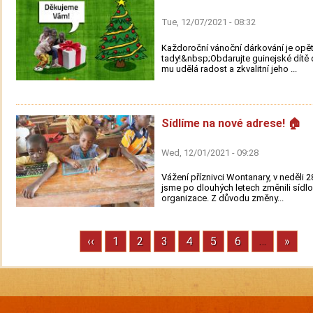
Tue, 12/07/2021 - 08:32
Každoroční vánoční dárkování je opě
tady!&nbsp;Obdarujte guinejské dítě 
mu udělá radost a zkvalitní jeho ...
Sídlíme na nové adrese! 🏠
Wed, 12/01/2021 - 09:28
Vážení příznivci Wontanary, v neděli 2
jsme po dlouhých letech změnili sídlo
organizace. Z důvodu změny...
Previous
‹‹
Page
1
Page
2
Page
3
Page
4
Page
5
Page
6
…
Next
»
Pagination
page
page