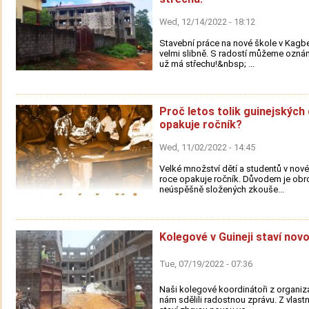
Wed, 12/14/2022 - 18:12
Stavební práce na nové škole v Kagbe
velmi slibně. S radostí můžeme oznám
už má střechu!&nbsp; ...
Proč letos tolik guinejských 
opakuje ročník?
Wed, 11/02/2022 - 14:45
Velké množství dětí a studentů v nov
roce opakuje ročník. Důvodem je obr
neúspěšně složených zkouše...
Kolegové v Guineji staví novo
Tue, 07/19/2022 - 07:36
Naši kolegové koordinátoři z organi
nám sdělili radostnou zprávu. Z vlastní