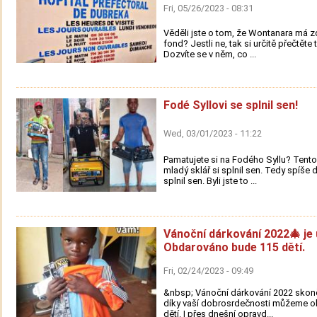
Fri, 05/26/2023 - 08:31
Věděli jste o tom, že Wontanara má z
fond? Jestli ne, tak si určitě přečtěte 
Dozvíte se v něm, co ...
Fodé Syllovi se splnil sen!
Wed, 03/01/2023 - 11:22
Pamatujete si na Fodého Syllu? Tento
mladý sklář si splnil sen. Tedy spíše 
splnil sen. Byli jste to ...
Vánoční dárkování 2022🎄 je 
Obdarováno bude 115 dětí.
Fri, 02/24/2023 - 09:49
&nbsp; Vánoční dárkování 2022 skon
díky vaší dobrosrdečnosti můžeme o
dětí. I přes dnešní opravd...