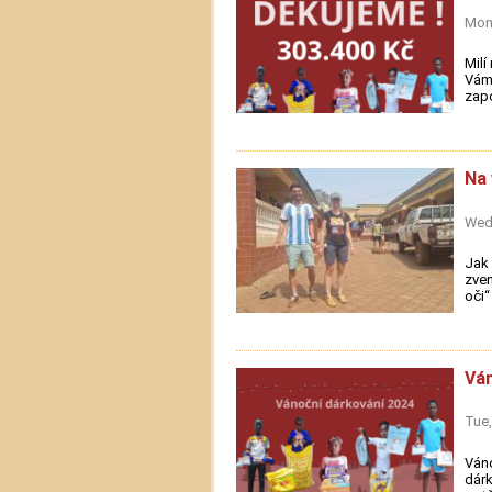
Mon,
Milí
Vám 
zapo
Na 
Wed,
Jak
zven
oči“
Ván
Tue,
Váno
dárk