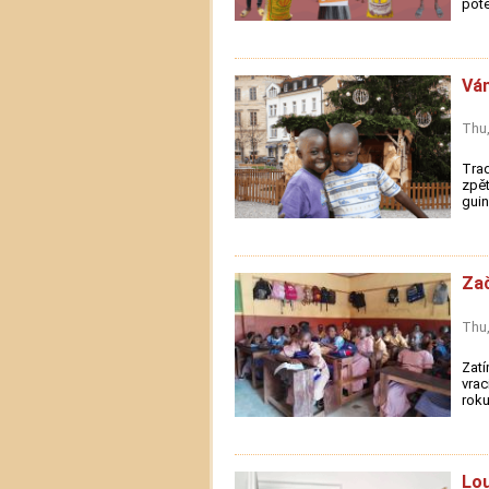
potě
Ván
Thu,
Trad
zpět
guin
Zač
Thu,
Zatí
vrac
roku
Lou