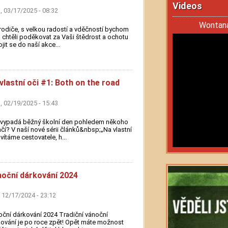
Videos
 03/17/2025 - 08:32
Wontana
 rodiče, s velkou radostí a vděčností bychom
chtěli poděkovat za Vaši štědrost a ochotu
jit se do naší akce...
vlastní oči #1: Both on the road
 02/19/2025 - 15:43
 vypadá běžný školní den pohledem někoho
čí? V naší nové sérii článků&nbsp;„Na vlastní
 vítáme cestovatele, h...
oční dárkování 2024
 12/17/2024 - 23:12
ční dárkování 2024 Tradiční vánoční
ování je po roce zpět! Opět máte možnost