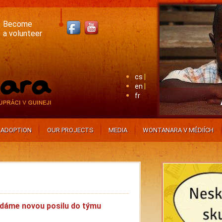
Become
a volunteer
cs
en
fr
ADOPTION
OUR PROJECTS
MEDIA
WONTANARA V MÉDIÍCH
dáme novou posilu do týmu