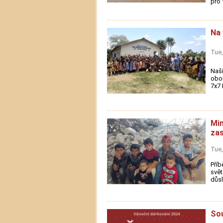
pro V
Na 
Tue,
Naší
oboh
7x7 
Mim
za
Tue,
Příb
svět
důsl
Sou