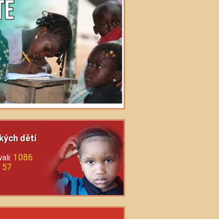
kých dětí
1086
ali:
57
: