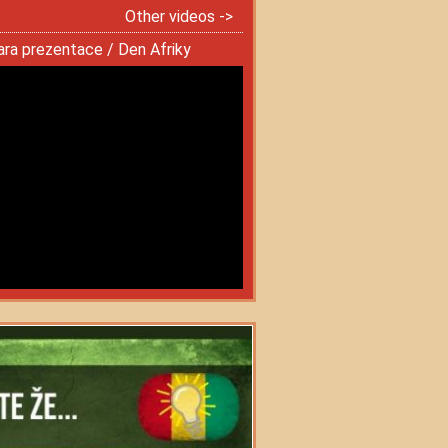
Other videos ->
ra prezentace / Den Afriky