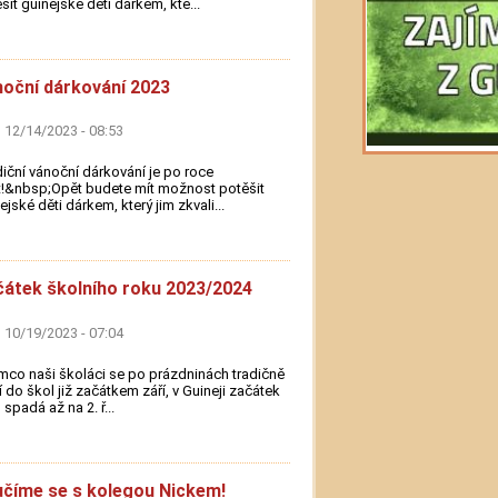
šit guinejské děti dárkem, kte...
oční dárkování 2023
 12/14/2023 - 08:53
iční vánoční dárkování je po roce
!&nbsp;Opět budete mít možnost potěšit
ejské děti dárkem, který jim zkvali...
átek školního roku 2023/2024
 10/19/2023 - 07:04
mco naši školáci se po prázdninách tradičně
í do škol již začátkem září, v Guineji začátek
 spadá až na 2. ř...
číme se s kolegou Nickem!