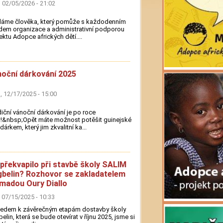
 02/05/2026 - 21:02
dáme člověka, který pomůže s každodenním
em organizace a administrativní podporou
ektu Adopce afrických dětí....
oční dárkování 2025
 12/17/2025 - 15:00
iční vánoční dárkování je po roce
!&nbsp;Opět máte možnost potěšit guinejské
 dárkem, který jim zkvalitní ka...
překvapilo při stavbě školy SALIM
belin? Rozhovor se zakladatelem
adou Oury Diallo
 07/15/2025 - 10:33
ledem k závěrečným etapám dostavby školy
elin, která se bude otevírat v říjnu 2025, jsme si