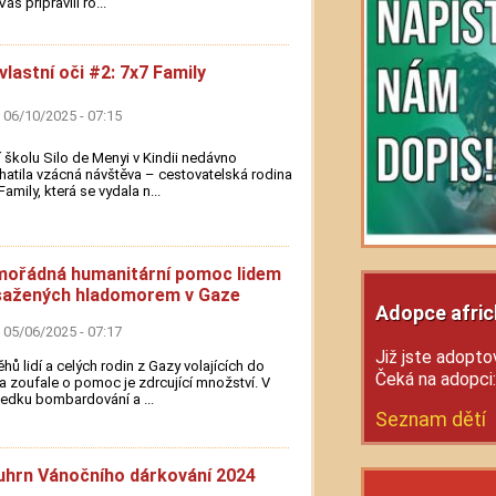
ás připravili ro...
vlastní oči #2: 7x7 Family
 06/10/2025 - 07:15
 školu Silo de Menyi v Kindii nedávno
atila vzácná návštěva – cestovatelská rodina
Family, která se vydala n...
ořádná humanitární pomoc lidem
sažených hladomorem v Gaze
Adopce afric
 05/06/2025 - 07:17
Již jste adoptov
ěhů lidí a celých rodin z Gazy volajících do
Čeká na adopci
a zoufale o pomoc je zdrcující množství. V
edku bombardování a ...
Seznam dětí
hrn Vánočního dárkování 2024