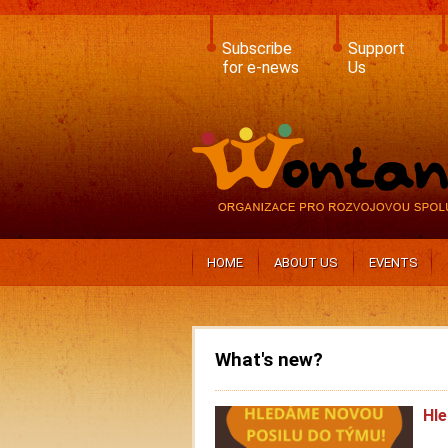
Skip
to
main
Subscribe
Support
content
for e-news
Us
HOME
ABOUT US
EVENTS
What's new?
Hle