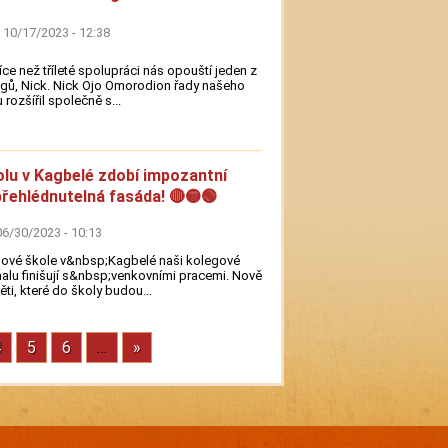
 10/17/2023 - 12:38
íce než tříleté spolupráci nás opouští jeden z
gů, Nick. Nick Ojo Omorodion řady našeho
 rozšířil společně s...
lu v Kagbelé zdobí impozantní
řehlédnutelná fasáda! 🔴🟡🟢
 06/30/2023 - 10:13
ové škole v&nbsp;Kagbelé naši kolegové
lu finišují s&nbsp;venkovními pracemi. Nově
ěti, které do školy budou...
Page
4
Page
5
Page
6
…
Next
»
page