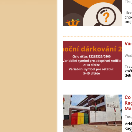
Thu,
Hle
chod
proj
Ván
Wed,
Trad
zpět
děti
Co 
Kag
Mam
Tue,
Vzh
Kagb