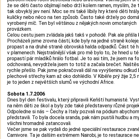
že se děti často objímají nebo drží kolem ramen, myslím, že 
tak obvyklý jev není. Moc se mi také líbily hry které děti hrál
kuličky nebo něco na ten způsob. Často také držely po dom
vyrobený míč. Ten byl většinou z nějakých novin omotaných
provázkem.
Celou cestu jsem zvládala jakš takš v pohodě. Pak ale přišla k
Procházeli jsme zrovna částí, kde byly na jedné straně koleje
propast a na druhé straně obrovská halda odpadků. Část té h
v plamenech. Nejstrašnější však pro mě bylo to, že hned u té
propastí pár mladíků hrálo fotbal. Je to asi tím, že jsem na f
odchovaná, nevydržela jsem to totiž a začala brečet. Naštěs
rychle přešlo. Pak jsme pokračovali dál na vyvýšeninu odkud 
plechové střechy kam až oko dohlédlo. V Kiběře prý žije 2,5 mi
je to jeden z největších slumů ve východní Africe.
Sobota 1.7.2006
Dnes byl den festivalu, který připravili Keňští humanisté. Vy
na něm děti ze škol a byly zde také představeny různé projek
Odpoledne si nás – Čechy a Italy pozvali na pódium abycho
představili. To byla docela sranda, pak nám pustili hudbu a m
všichni hromadně zatancovali.
Večer jsme se pak vydali do jedné speciální restaurace zvan
Carnivore. Ta je dalším extrémem Nairobi, je to restaurace n