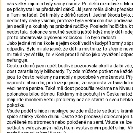
nás velký zájem a byly samý úsměv. Po delší rozmluvě s Mon
se přichystali na předávání dárků. Já jsem měla úlohu předáka,
a Tami natáčel. Děti měly z dárků radost. Jediná škoda bylo,
nedostaly dárky všichni, protože byla velmi smutná podívaná 
jen seděly a koukaly na prázdné ručičky. Poslední holčička, kt
nedostala, dokonce smutně seděla ještě když mely děti odejít
proto obdarovala plyšovou kočičkou. To bylo radosti.
Jako jediné mi na škole a jejím okolí vadil všudypřítomný záp
odpadky. Bylo mi ale jasné, že děti a místní už to zřejmě nevn
mi také vysvětlila, že v Keni prostě něco jako vyvážení odpa
nefunguje.
Cestou domů jsem opět bedlivě pozorovala okolí a další věc
dost zarazila byly billboardy. Ty zde můžete potkat na každ
jsou to často reklamy na mobily a podobné vymoženosti. Přij
naprosto absurdní, protože je jasné, že naprostá většina lidí
věci nemá peníze. Také mě dost pobouřila reklama na Niveu 
polonahou bílou dámou. Reklamy mě pobuřují i v Česku natož
mají lidé mnohem větší problémy než se starat o svou hebk
pokožku.
Všude podél silnice i nesilnice se zde můžete setkat s krám
spíše stánky všeho druhu. Často zde prodávají oblečení jen t
zavěšené na stromech nebo položené na zemi. Všude se lze
setkat s vyřezávaným nábytkem vystaveným podél silnic. Vik