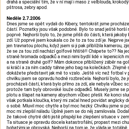
drahá a speciální tím, že v ní mají i maso z velblouda, krokodý
pštrosa, zebry apod.
Neděle 2.7.2006
Dnes jsme se opět vydali do Kibery, tentokrát jsme procházel
částí. Poznatky jsou však podobné. Bylo to snad ještě horší 
poprvé. Nejhorší bylo to, že jsme přišli do části, která jakoby 
zdí. Už poprvé jsem koukala co že to za tou zdí je. Nejprve j
jen travnatou plochu, když jsem si ji pak přiblížila kamerou, zji
že se za tou zdí nachází golfové hřiště!! Chápete to?? Na je
straně hromada odpadků a mezi nimi bydlí lidé v lepenicích m
a na straně druhé golf? Mám dokonce přiblížený záběr na golf
si kráčí a za ním caddy táhne jeho bag na kolečkách. Zřejmě s
dokážete představit jak mě to vzalo. Ještě víc než fotbal v 
chvilku jsem se opravdu hodně rozbrečela. Nejhorší bylo, že 
procházeli částí, která bylo přímo za zdí, ale nebyla vůbec s
protože tam byly obrovské louže odpadků. Musely jsme se p
plotu a šlapat na kameny abychom vůbec přešli. Ke konci sl
však potkala kloučka, který mi začal hned povídat anglicky 
o sobě. Mluvil moc chytře a byl moc hezký. Chvilku jsme si po
moc mi zlepšil náladu. Úplně jsem se do něj zamilovala. Dodal 
že takové chytré děti jistě přispějí ke zlepšení situace v zem
Ta situace je opravdu docela katastrofální, propast mezi ch
bohatými je obrovská. Nejhorší na tom je, že vláda je totálně