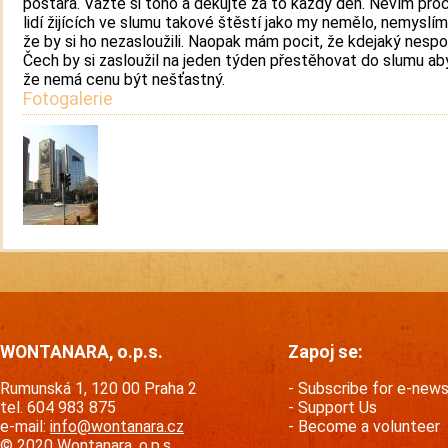
postará. Važte si toho a děkujte za to každý den. Nevím proč
lidí žijících ve slumu takové štěstí jako my nemělo, nemyslím 
že by si ho nezasloužili. Naopak mám pocit, že kdejaký nesp
Čech by si zasloužil na jeden týden přestěhovat do slumu ab
že nemá cenu být nešťastný.
Fotogalerie
WONTANARA, o.p.s.
Zapoj se:
Rumunská 1, 120 00 Praha 2
Subscribe for e-new
tel. 604 983 875
Support Us
e-mail:
info@wontanara.cz
Become a volunteer
© 2020 Wontanara, o.p.s.