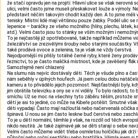
že stačí opravdu jen na projití. Hlavní ulice se však nerovná 
ulici, velmi často jsme museli přeskakovat louže a výmoly. Ne
představit něčím takovým chodit každý den. A to jsme měli v
tenisky. Místní lidé mají většinou pouze žabky. Podél ulic se
lepenice – baráčky ze všeho možného (hlíny, plechu, látek, k
atd.). Velmi často jsou to stánky se vším možným i nemožný
To je nejčastěji již opotřebované, takže například můžeme vi
železářství se zrezivělými šrouby nebo starými součástky. V
také prodává ovoce a zelenina, ta je však ne vždy čerstvá.
Nejodpornější mi přišly totálně černé ryby, které ženy prodáva
řeznictví, to je často maličká místnost, kde je zavěšený flák
Samozřejmě není chlazený.
Na slumu nás nejvíc dostávaly děti. Těch je všude plno a čas
nám seběhly v úplných houfech. Já jsem celou dobu natáčel
kameru a to přivádělo jejich pozornost. Nejšťastnější byly, k
jim obrátila televizku a ony se v ní viděly. To bylo radosti, to 
smíchu. Už se moc na všechny tyto záběru těším, protože s
dětí je asi to jediné, co může na Kibeře potěšit. Smutné však 
děti vypadají. Často mají nažloutlá nebo načervenalá očička a
špinavá. U nosu se jim často leskne buď čerstvá nebo zaschl
To je u dětí normální, těmhle ji však, na rozdíl od těch evrop
nikdo neutírá. Je také zajímavé jak se děti starají o sebe nav
Velmi často můžeme vidět třeba osmiletou holčičku jak drží 
půlroční nebo roční sestřičku nebo bratříčka. Všimla jsem si 