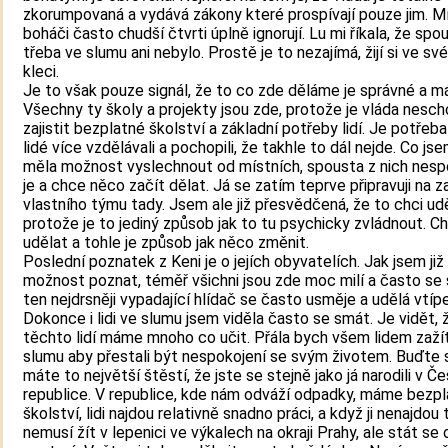
zkorumpovaná a vydává zákony které prospívají pouze jim. M
boháči často chudší čtvrti úplně ignorují. Lu mi říkala, že spo
třeba ve slumu ani nebylo. Prostě je to nezajímá, žijí si ve sv
kleci.
Je to však pouze signál, že to co zde děláme je správné a m
Všechny ty školy a projekty jsou zde, protože je vláda nesc
zajistit bezplatné školství a základní potřeby lidí. Je potřeb
lidé více vzdělávali a pochopili, že takhle to dál nejde. Co js
měla možnost vyslechnout od místních, spousta z nich nes
je a chce něco začít dělat. Já se zatím teprve připravuji na z
vlastního týmu tady. Jsem ale již přesvědčená, že to chci udě
protože je to jediný způsob jak to tu psychicky zvládnout. C
udělat a tohle je způsob jak něco změnit.
Poslední poznatek z Keni je o jejích obyvatelích. Jak jsem již
možnost poznat, téměř všichni jsou zde moc milí a často se s
ten nejdrsněji vypadající hlídač se často usměje a udělá vtíp
Dokonce i lidi ve slumu jsem viděla často se smát. Je vidět, 
těchto lidí máme mnoho co učit. Přála bych všem lidem zaží
slumu aby přestali být nespokojení se svým životem. Buďte si 
máte to největší štěstí, že jste se stejně jako já narodili v Č
republice. V republice, kde nám odváží odpadky, máme bezp
školství, lidi najdou relativně snadno práci, a když ji nenajdou 
nemusí žít v lepenici ve výkalech na okraji Prahy, ale stát se 