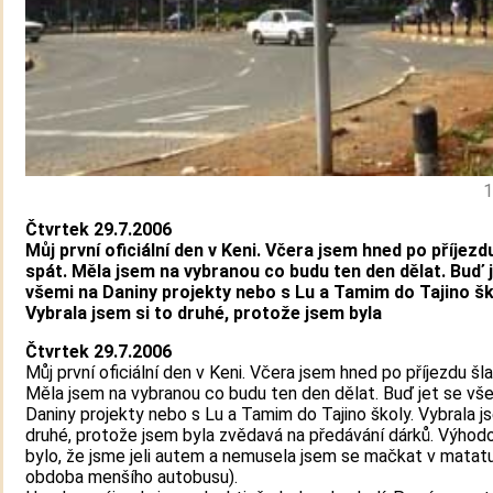
1
Čtvrtek 29.7.2006
Můj první oficiální den v Keni. Včera jsem hned po příjezd
spát. Měla jsem na vybranou co budu ten den dělat. Buď 
všemi na Daniny projekty nebo s Lu a Tamim do Tajino šk
Vybrala jsem si to druhé, protože jsem byla
Čtvrtek 29.7.2006
Můj první oficiální den v Keni. Včera jsem hned po příjezdu šla
Měla jsem na vybranou co budu ten den dělat. Buď jet se vš
Daniny projekty nebo s Lu a Tamim do Tajino školy. Vybrala j
druhé, protože jsem byla zvědavá na předávání dárků. Výhod
bylo, že jsme jeli autem a nemusela jsem se mačkat v matatu
obdoba menšího autobusu).