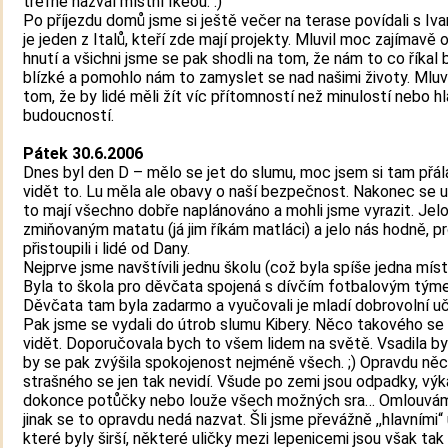
trefně nazval místní Ikeou. :)
Po příjezdu domů jsme si ještě večer na terase povídali s Iv
je jeden z Italů, kteří zde mají projekty. Mluvil moc zajímavě 
hnutí a všichni jsme se pak shodli na tom, že nám to co říkal 
blízké a pomohlo nám to zamyslet se nad našimi životy. Mluv
tom, že by lidé měli žít víc přítomností než minulostí nebo h
budoucností.
Pátek 30.6.2006
Dnes byl den D – mělo se jet do slumu, moc jsem si tam přála
vidět to. Lu měla ale obavy o naší bezpečnost. Nakonec se u
to mají všechno dobře naplánováno a mohli jsme vyrazit. Jelo 
zmiňovaným matatu (já jim říkám matláci) a jelo nás hodně, p
přistoupili i lidé od Dany.
Nejprve jsme navštívili jednu školu (což byla spíše jedna míst
Byla to škola pro děvčata spojená s dívčím fotbalovým tým
Děvčata tam byla zadarmo a vyučovali je mladí dobrovolní uč
Pak jsme se vydali do útrob slumu Kibery. Něco takového se
vidět. Doporučovala bych to všem lidem na světě. Vsadila by
by se pak zvýšila spokojenost nejméně všech. ;) Opravdu něc
strašného se jen tak nevidí. Všude po zemi jsou odpadky, vý
dokonce potůčky nebo louže všech možných sra… Omlouvám 
jinak se to opravdu nedá nazvat. Šli jsme převážně ,,hlavními“ 
které byly širší, některé uličky mezi lepenicemi jsou však tak