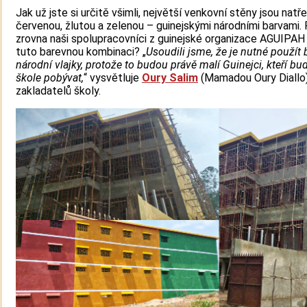
Jak už jste si určitě všimli, největší venkovní stěny jsou natř
červenou, žlutou a zelenou – guinejskými národními barvami.
zrovna naši spolupracovníci z guinejské organizace AGUIPAH z
tuto barevnou kombinaci? „
Usoudili jsme, že je nutné použít 
národní vlajky, protože to budou právě malí Guinejci, kteří bu
škole pobývat,
“ vysvětluje
Oury Salim
(Mamadou Oury Diallo)
zakladatelů školy.