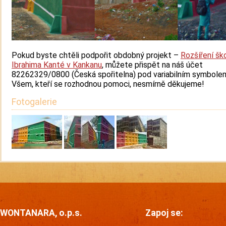
Pokud byste chtěli podpořit obdobný projekt –
Rozšíření ško
Ibrahima Kanté v Kankanu
, můžete přispět na náš účet
82262329/0800 (Česká spořitelna) pod variabilním symbole
Všem, kteří se rozhodnou pomoci, nesmírně děkujeme!
Fotogalerie
WONTANARA, o.p.s.
Zapoj se: