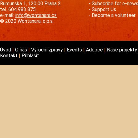
Rumunská 1, 120 00 Praha 2
Subscribe for e-new
tel. 604 983 875
Support Us
e-mail:
info@wontanara.cz
Become a volunteer
© 2020 Wontanara, o.p.s.
Úvod
O nás
Výroční zprávy
Events
Adopce
Naše projekt
Kontakt
Přihlásit