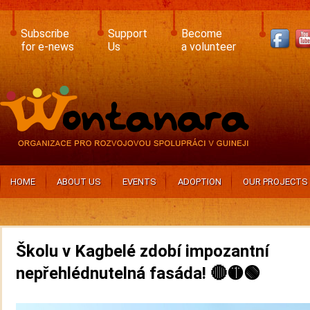
Skip
to
main
Subscribe
Support
Become
content
for e-news
Us
a volunteer
HOME
ABOUT US
EVENTS
ADOPTION
OUR PROJECTS
Školu v Kagbelé zdobí impozantní
nepřehlédnutelná fasáda! 🔴🟡🟢