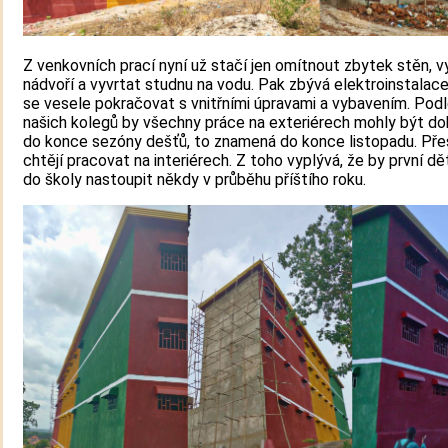
Z venkovních prací nyní už stačí jen omítnout zbytek stěn, v
nádvoří a vyvrtat studnu na vodu. Pak zbývá elektroinstalac
se vesele pokračovat s vnitřními úpravami a vybavením. Pod
našich kolegů by všechny práce na exteriérech mohly být d
do konce sezóny dešťů, to znamená do konce listopadu. Pře
chtějí pracovat na interiérech. Z toho vyplývá, že by první dě
do školy nastoupit někdy v průběhu příštího roku.