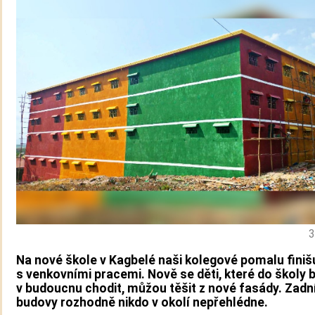
3
Na nové škole v Kagbelé naši kolegové pomalu finišu
s venkovními pracemi. Nově se děti, které do školy
v budoucnu chodit, můžou těšit z nové fasády. Zadn
budovy rozhodně nikdo v okolí nepřehlédne.