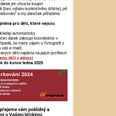
 dárek jim chcete koupit
ě (bez výběru konkrétního dítěte), při
árkování“ a my dáreček přiřadíme
ejména pro děti, které nejsou
ukládají automaticky
účet dárek zakoupí koordinátor v
 případě, že máte zájem o fotografii z
 váš e-mail)
ných dětí najdete na jejich profilech
mu dětí v adopci
ně do konce ledna 2025
řejeme vám poklidný a
ný s Vašimi blízkými.