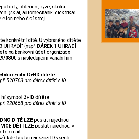
pu boty, oblečení, rýže, školní
ní (sklář, automechanik, elektrikář
elefon nebo šicí stroj.
te konkrétní dítě. U vybraného dítěte
3 UHRADÍ" (např.
DÁREK 1 UHRADÍ
lete na bankovní účet organizace
29/0800
s následujícím variabilním
abilní symbol
5+ID
dítěte
apř. 520763 pro dárek dítěti s ID
ilní symbol
2+ID
dítěte
apř. 220658 pro dárek dítěti s ID
EDNO DÍTĚ
LZE
poslat najednou
o
VÍCE DĚTÍ
LZE
poslat najednou, v
ete email
cz
), kde budou napsána ID všech