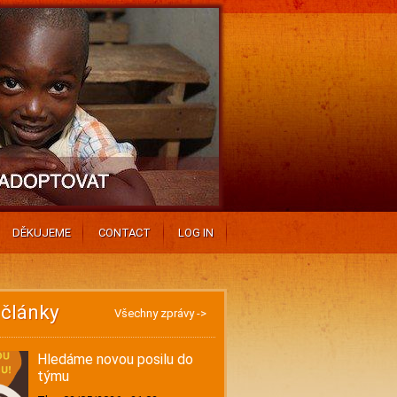
DĚKUJEME
CONTACT
LOG IN
 články
Všechny zprávy ->
Hledáme novou posilu do
týmu