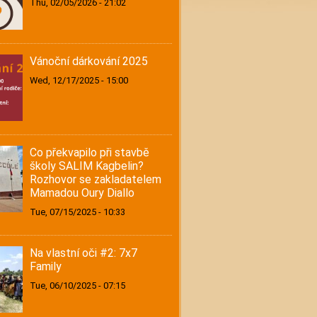
Thu, 02/05/2026 - 21:02
Vánoční dárkování 2025
Wed, 12/17/2025 - 15:00
Co překvapilo při stavbě
školy SALIM Kagbelin?
Rozhovor se zakladatelem
Mamadou Oury Diallo
Tue, 07/15/2025 - 10:33
Na vlastní oči #2: 7x7
Family
Tue, 06/10/2025 - 07:15