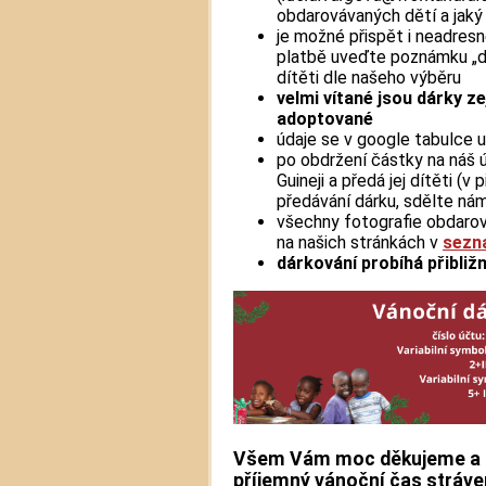
obdarovávaných dětí a jaký
je možné přispět i neadresn
platbě uveďte poznámku „d
dítěti dle našeho výběru
velmi vítané jsou dárky z
adoptované
údaje se v google tabulce 
po obdržení částky na náš 
Guineji a předá jej dítěti (v
předávání dárku, sdělte nám
všechny fotografie obdarova
na našich stránkách v
sezna
dárkování probíhá přibliž
Všem Vám moc děkujeme a p
příjemný vánoční čas stráve