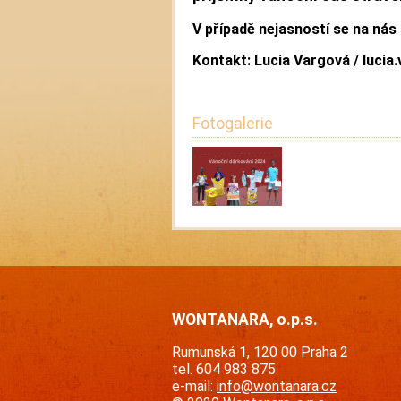
V případě nejasností se na nás 
Kontakt: Lucia Vargová /
lucia
Fotogalerie
WONTANARA, o.p.s.
Rumunská 1, 120 00 Praha 2
tel. 604 983 875
e-mail:
info@wontanara.cz