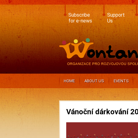
Skip
to
main
Subscribe
Support
content
for e-news
Us
HOME
ABOUT US
EVENTS
Vánoční dárkování 2