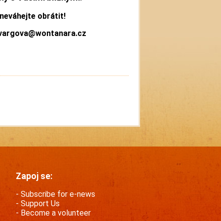
neváhejte obrátit!
.vargova@wontanara.cz
Zapoj se:
Subscribe for e-news
Support Us
Become a volunteer