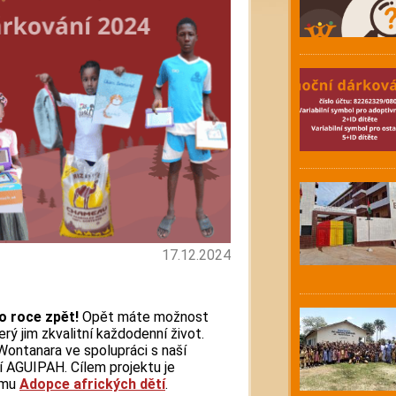
17.12.2024
po roce zpět!
Opět máte možnost
rý jim zkvalitní každodenní život.
Wontanara ve spolupráci s naší
í AGUIPAH. Cílem projektu je
amu
Adopce afrických dětí
.