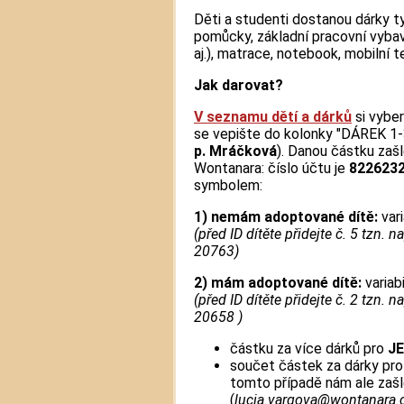
Děti a studenti dostanou dárky ty
pomůcky, základní pracovní vybave
aj.), matrace, notebook, mobilní t
Jak darovat?
V seznamu dětí a dárků
si vyber
se vepište do kolonky "DÁREK 1-
p. Mráčková
). Danou částku zaš
Wontanara: číslo účtu je
822623
symbolem:
1)
nemám adoptované dítě:
vari
(před ID dítěte přidejte č. 5 tzn. n
20763)
2) mám adoptované dítě:
variab
(před ID dítěte přidejte č. 2 tzn. n
20658 )
částku za více dárků pro
J
součet částek za dárky pr
tomto případě nám ale zašl
(
lucia.vargova@wontanara.