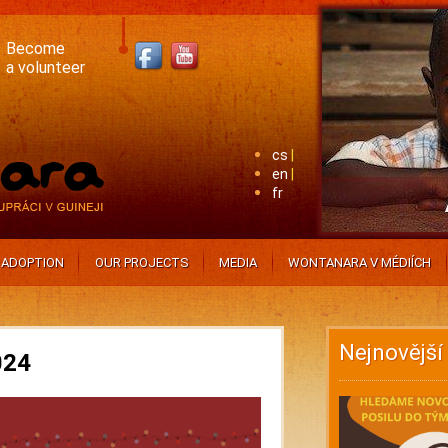
Become
a volunteer
cs
en
fr
ADOPTION
OUR PROJECTS
MEDIA
WONTANARA V MÉDIÍCH
Nejnovější
024