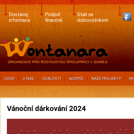
Skip
to
main
Dostávej
Podpoř
Staň se
content
informace
finančně
dobrovolníkem
ÚVOD
O NÁS
UDÁLOSTI
ADOPCE
NAŠE PROJEKTY
MU
Vánoční dárkování 2024