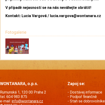
V případě nejasností se na nás neváhejte obrátit!
Kontakt: Lucia Vargová /
lucia.vargova@wontanara.cz
Fotogalerie
WONTANARA, o.p.s.
Zapoj se:
Rumunská 1, 120 00 Praha 2
Dostávej informace
tel. 604 983 875
Podpoř finančně
e-mail:
info@wontanara.cz
Staň se dobrovolník