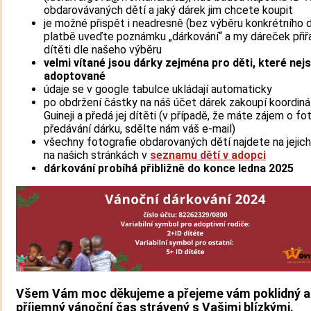
obdarovávaných dětí a jaký dárek jim chcete koupit
je možné přispět i neadresně (bez výběru konkrétního dí
platbě uveďte poznámku „dárkování“ a my dáreček při
dítěti dle našeho výběru
velmi vítané jsou dárky zejména pro děti, které nej
adoptované
údaje se v google tabulce ukládají automaticky
po obdržení částky na náš účet dárek zakoupí koordiná
Guineji a předá jej dítěti (v případě, že máte zájem o fot
předávání dárku, sdělte nám váš e-mail)
všechny fotografie obdarovaných dětí najdete na jejich
na našich stránkách v
seznamu dětí v adopci
dárkování probíhá přibližně do konce ledna 2025
Všem Vám moc děkujeme a přejeme vám poklidný a
příjemný vánoční čas strávený s Vašimi blízkými.