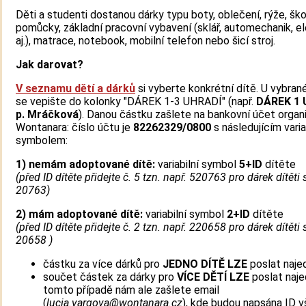
Děti a studenti dostanou dárky typu boty, oblečení, rýže, ško
pomůcky, základní pracovní vybavení (sklář, automechanik, el
aj.), matrace, notebook, mobilní telefon nebo šicí stroj.
Jak darovat?
V seznamu dětí a dárků
si vyberte konkrétní dítě. U vybran
se vepište do kolonky "DÁREK 1-3 UHRADÍ" (např.
DÁREK 1 
p. Mráčková
). Danou částku zašlete na bankovní účet organ
Wontanara: číslo účtu je
82262329/0800
s následujícím varia
symbolem:
1)
nemám adoptované dítě:
variabilní symbol
5+ID
dítěte
(před ID dítěte přidejte č. 5 tzn. např. 520763 pro dárek dítěti 
20763)
2) mám adoptované dítě:
variabilní symbol
2+ID
dítěte
(před ID dítěte přidejte č. 2 tzn. např. 220658 pro dárek dítěti 
20658 )
částku za více dárků pro
JEDNO DÍTĚ
LZE
poslat naje
součet částek za dárky pro
VÍCE DĚTÍ
LZE
poslat naje
tomto případě nám ale zašlete email
(
lucia.vargova@wontanara.cz
), kde budou napsána ID 