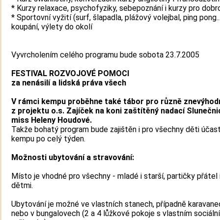
* Kurzy relaxace, psychofyziky, sebepoznání i kurzy pro dobr
* Sportovní vyžití (surf, šlapadla, plážový volejbal, ping pong...
koupání, výlety do okolí
Vyvrcholením celého programu bude sobota 23.7.2005
FESTIVAL ROZVOJOVÉ POMOCI
za nenásilí a lidská práva všech
V rámci kempu proběhne také tábor pro různě znevýhod
z projektu o.s. Zajíček na koni zaštítěný nadací Slunečni
miss Heleny Houdové.
Takže bohatý program bude zajištěn i pro všechny děti účast
kempu po celý týden.
Možnosti ubytování a stravování:
Místo je vhodné pro všechny - mladé i starší, partičky přátel i
dětmi.
Ubytování je možné ve vlastních stanech, případně karavane
nebo v bungalovech (2 a 4 lůžkové pokoje s vlastním sociáln