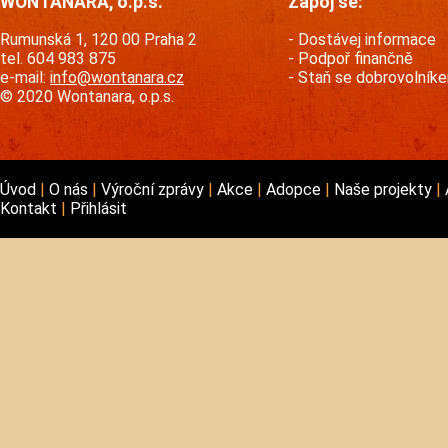
WONTANARA, o.p.s.
Zapoj se:
Rumunská 1, 120 00 Praha 2
Dostávej informace
tel. 604 983 875
Podpoř finančně
e-mail:
info@wontanara.cz
Staň se dobrovolník
© 2020 Wontanara, o.p.s.
Úvod
O nás
Výroční zprávy
Akce
Adopce
Naše projekty
Kontakt
Přihlásit