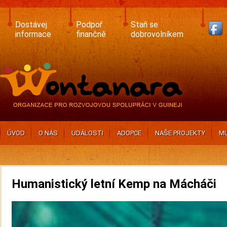
Skip
to
main
Dostávej
Podpoř
Staň se
content
informace
finančně
dobrovolníkem
ÚVOD
O NÁS
UDÁLOSTI
ADOPCE
NAŠE PROJEKTY
MU
Humanistický letní Kemp na Mácháči