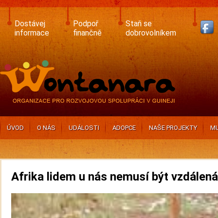
Skip
to
main
Dostávej
Podpoř
Staň se
content
informace
finančně
dobrovolníkem
ÚVOD
O NÁS
UDÁLOSTI
ADOPCE
NAŠE PROJEKTY
MU
Afrika lidem u nás nemusí být vzdálená