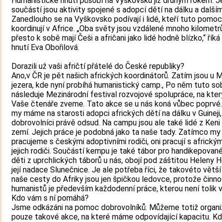
Humanistické hnutí působí na Vyškovsku již druhým rokem. 
součástí jsou aktivity spojené s adopcí dětí na dálku a dalším
Zanedlouho se na Vyškovsko podívají i lidé, kteří tuto pomoc
koordinují v Africe. „Oba světy jsou vzdálené mnoho kilometrů
přesto k sobě mají Češi a afričani jako lidé hodně blízko,“ říká
hnutí Eva Obořilová.
Dorazili už vaši afričtí přátelé do České republiky?
Ano,v ČR je pět našich afrických koordinátorů. Zatím jsou u
jezera, kde nyní probíhá humanistický camp., Po něm tuto s
následuje Mezinárodní festival rozvojové spolupráce, na kte
Vaše čtenáře zveme. Tato akce se u nás koná vůbec poprvé
my máme na starosti adopci afrických dětí na dálku v Guineji,
dobrovolníci právě odsud. Na campu jsou ale také lidé z Keni 
zemí. Jejich práce je podobná jako ta naše tady. Zatímco my
pracujeme s českými adoptivními rodiči, oni pracují s africký
jejich rodiči. Součástí kempu je také tábor pro handikepované
děti z uprchlických táborů u nás, obojí pod záštitou Heleny 
její nadace Slunečnice. Je ale potřeba říci, že takovéto větš
naše cesty do Afriky jsou jen špičkou ledovce, protože činno
humanistů je především každodenní práce, kterou není tolik v
Kdo vám s ní pomáhá?
Jsme odkázáni na pomoc dobrovolníků. Můžeme totiž organ
pouze takové akce, na které máme odpovídající kapacitu. K