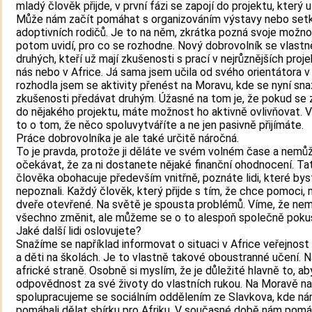
mladý člověk přijde, v první fázi se zapojí do projektu, který u
Může nám začít pomáhat s organizováním výstavy nebo set
adoptivních rodičů. Je to na něm, zkrátka pozná svoje možno
potom uvidí, pro co se rozhodne. Nový dobrovolník se vlastn
druhých, kteří už mají zkušenosti s prací v nejrůznějších proj
nás nebo v Africe. Já sama jsem učila od svého orientátora v
rozhodla jsem se aktivity přenést na Moravu, kde se nyní sn
zkušenosti předávat druhým. Úžasné na tom je, že pokud se 
do nějakého projektu, máte možnost ho aktivně ovlivňovat. 
to o tom, že něco spoluvytváříte a ne jen pasivně přijímáte.
Práce dobrovolníka je ale také určitě náročná.
To je pravda, protože ji děláte ve svém volném čase a nemů
očekávat, že za ni dostanete nějaké finanční ohodnocení. Ta
člověka obohacuje především vnitřně, poznáte lidi, které byst
nepoznali. Každý člověk, který přijde s tím, že chce pomoci, 
dveře otevřené. Na světě je spousta problémů. Víme, že n
všechno změnit, ale můžeme se o to alespoň společně pokus
Jaké další lidi oslovujete?
Snažíme se například informovat o situaci v Africe veřejnost
a děti na školách. Je to vlastně takové oboustranné učení. Na
africké straně. Osobně si myslím, že je důležité hlavně to, aby
odpovědnost za své životy do vlastních rukou. Na Moravě na
spolupracujeme se sociálním oddělením ze Slavkova, kde ná
pomáhali dělat sbírku pro Afriku. V současné době nám pomá