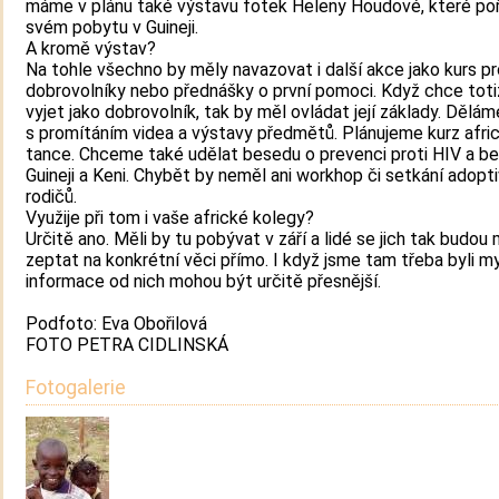
máme v plánu také výstavu fotek Heleny Houdové, které poří
svém pobytu v Guineji.
A kromě výstav?
Na tohle všechno by měly navazovat i další akce jako kurs pr
dobrovolníky nebo přednášky o první pomoci. Když chce tot
vyjet jako dobrovolník, tak by měl ovládat její základy. Dělá
s promítáním videa a výstavy předmětů. Plánujeme kurz afri
tance. Chceme také udělat besedu o prevenci proti HIV a b
Guineji a Keni. Chybět by neměl ani workhop či setkání adopt
rodičů.
Využije při tom i vaše africké kolegy?
Určitě ano. Měli by tu pobývat v září a lidé se jich tak budou
zeptat na konkrétní věci přímo. I když jsme tam třeba byli my
informace od nich mohou být určitě přesnější.
Podfoto: Eva Obořilová
FOTO PETRA CIDLINSKÁ
Fotogalerie