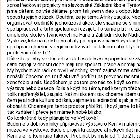
zprostředkovat projekty na slavkovské Základní škole Tyršov
jsme dětem, co vše děláme, promítali jsem video a odpovída
spoustu jejich otázek. Doufám, že je téma Afriky zaujalo. N
organizovat ojedinělé jednorázová akce, ale snažíme se s nim
spolupracovat a tuto spolupráci rozvíjet. To samé platí i o Z
umělecké škole v Ivanovicích na Hané a Základní škole Nádra
Vyškově, kde nám děti pomáhaly při přípravě našich výstav.
spolupráci chceme v regionu udržovat i s dalšími subjekty.Co j
podle vás důležité?
Důležité je, aby se dospělí a i děti vzdělávali a případně se a
sami zapoji. V dnešní době mají lidé spoustu práce a nemají na
My bychom ale rádi oslovvili všechny, které zajímá téma Afri
nenásilí. Chceme se totiž aktivně podílet na prevenci rasism
xenofobie u nás. Úspěchem je potom pro nás to, když se m
výstava nebo beseda líbila a když ho téma, nad kterým třeba
tolik nepřemýšlel, zaujalo. Našimi akcemi tak chceme lidem u
čem je africká kultura odlišná, zajímavá a jedinečná a jak je 
obohatit. Chceme jim tento prostor přiblížit. I když jsme tot
tak vzdálení, přece jen máme k sobě blízko.
Co konkrétně tedy plánujete ve Vyškově?
Budeme s dobrovolníky připravovat výstavu o Keni v malém 
muzea ve Vyškově. Bude o projektu adopce afrických dětí na
Keni, ale i o Keni jako takové. Probíhat by měla od 1. do 21. zá