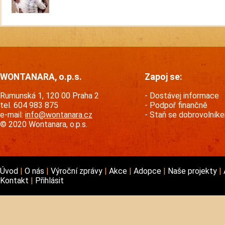
WONTANARA, o.p.s.
Zapoj se:
Rumunská 1, 120 00 Praha 2
Dostávej informace
tel. 604 983 875
Podpoř finančně
e-mail:
info@wontanara.cz
Staň se dobrovolník
© 2020 Wontanara, o.p.s.
Úvod
O nás
Výroční zprávy
Akce
Adopce
Naše projekty
Kontakt
Přihlásit