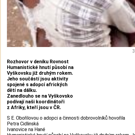
3
Rozhovor v deníku Rovnost
Humanistické hnutí působí na
Vyškovsku již druhým rokem.
Jeho součástí jsou aktivity
spojené s adopcí afrických
dětí na dálku.
Zanedlouho se na Vyškovsko
podívají naši koordinátoři
z Afriky, kteří jsou v ČR.
S E. Obořilovou o adopci a činnosti dobrovolníků hovořila
Petra Cidlinská
Ivanovice na Hané